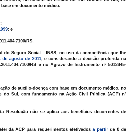
om base em documento médico.
1
;
1999
; e
2011.404.7100/RS.
nal do Seguro Social - INSS, no uso da competência que lhe
4 de agosto de 2011
, e considerando a decisão proferida na
6.2011.404.7100/RS e no Agravo de Instrumento nº 5013845-
lantação de auxílio-doença com base em documento médico, no
 do Sul, com fundamento na Ação Civil Pública (ACP) nº
ta Resolução não se aplica aos benefícios decorrentes de
 referida ACP para requerimentos efetivados
a partir
de 8 de