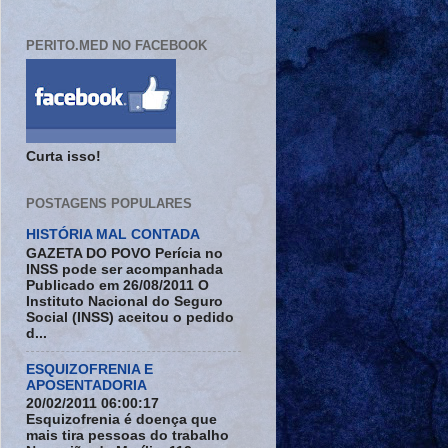
PERITO.MED NO FACEBOOK
Curta isso!
POSTAGENS POPULARES
HISTÓRIA MAL CONTADA
GAZETA DO POVO Perícia no
INSS pode ser acompanhada
Publicado em 26/08/2011 O
Instituto Nacional do Seguro
Social (INSS) aceitou o pedido
d...
ESQUIZOFRENIA E
APOSENTADORIA
20/02/2011 06:00:17
Esquizofrenia é doença que
mais tira pessoas do trabalho