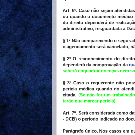
Art. 6º. Caso não sejam atendidas
ou quando o documento médico n
do direito dependerá de realizaç
administrativo, resguardada a Da
§ 1º Não comparecendo o segurado
o agendamento será cancelado, nã
§ 2º O reconhecimento do direito
dependerá da comprovação da
qu
saberá enquadrar doenças nem sab
§ 3º Caso o requerente não pos
perícia médica quando do atendi
citada.
(Se não for um trabalhad
terão que marcar perícia)
Art. 7º. Será considerada como da
- DCB) o período indicado no doc
Parágrafo único. Nos casos em q