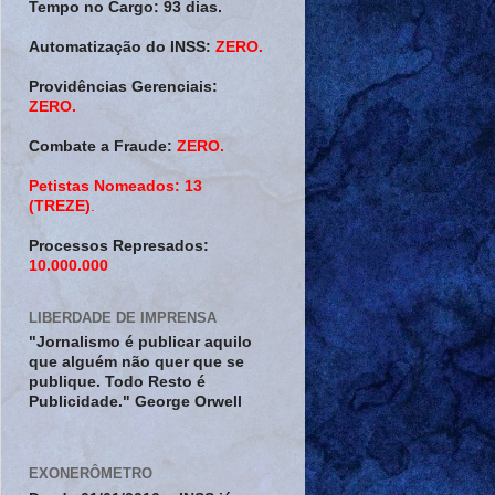
Tempo no Cargo:
93 dias.
Automatização do INSS:
ZERO.
Providências Gerenciais:
ZERO.
Combate a Fraude:
ZERO.
Petistas Nomeados:
13
(TREZE)
.
Processos Represados:
10.000.000
LIBERDADE DE IMPRENSA
"Jornalismo é publicar aquilo
que alguém não quer que se
publique. Todo Resto é
Publicidade." George Orwell
EXONERÔMETRO