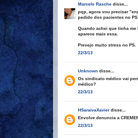
Marcelo Rasche
disse...
pqp, agora vou precisar "en
pedido dos pacientes no PS
Quando achei que tinha me 
aparece mais essa.
Prevejo muito stress no PS.
22/3/13
Unknown
disse...
Os sindicato médico vai perm
médico?
22/3/13
HSaraivaXavier
disse...
Envolve denuncia a CREMERS
22/3/13