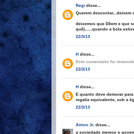
Regi
disse...
Querem descontar...deixem de
deixemos que Dêem e que se
quê)......quando a bola esti
22/3/13
H
disse...
Este comentário foi removido
22/3/13
H
disse...
E quanto deve demorar para q
regalia equivalente, sob a 
22/3/13
Airton Jr.
disse...
a sociedade merece o govern