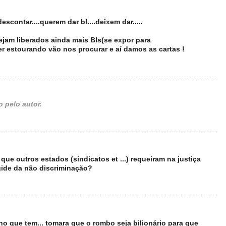
scontar....querem dar bI....deixem dar.....
jam liberados ainda mais BIs(se expor para
ver estourando vão nos procurar e aí damos as cartas !
 pelo autor.
ue outros estados (sindicatos et ...) requeiram na justiça
égide da não discriminação?
o que tem... tomara que o rombo seja bilionário para que