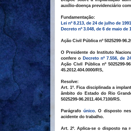
auxílio-doença previdenciário c
Fundamentação:
Lei nº 8.213, de 24 de julho de 199
Decreto nº 3.048, de 6 de maio de 
Ação Civil Pública nº 5025299-96.
O Presidente do Instituto Nacio
confere o
Decreto nº 7.556, de 2
Ação Civil Pública nº 5025299-9
45.2012.404.0000/RS,
Resolve:
Art. 1º. Fica disciplinada a imp
âmbito do Estado do Rio Grande
5025299-96.2011.404.7100/RS.
Parágrafo
único
. O disposto nes
acidente do trabalho.
Art. 2º. Aplica-se o disposto na