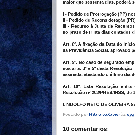
maior que sessenta dias, poderá s
I - Pedido de Prorrogação (PP) n
II - Pedido de Reconsideração (PR)
III - Recurso à Junta de Recurs
no prazo de trinta dias contados 
Art. 8º. A fixação da Data do Iníc
da Previdência Social, aprovado 
Art. 9º. No caso de segurado em
nos arts. 3º e 5º desta Resolução
assinada, atestando o último dia d
Art. 10º. Esta Resolução entra
Resolução nº 202/PRES/INSS, de 1
LINDOLFO NETO DE OLIVEIRA 
Postado por
HSaraivaXavier
às
sex
10 comentários: