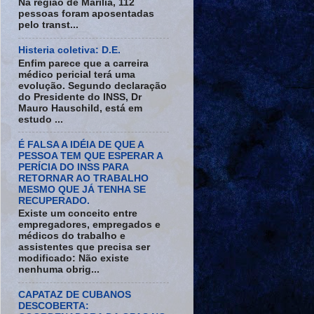
Na região de Marília, 112
pessoas foram aposentadas
pelo transt...
Histeria coletiva: D.E.
Enfim parece que a carreira
médico pericial terá uma
evolução. Segundo declaração
do Presidente do INSS, Dr
Mauro Hauschild, está em
estudo ...
É FALSA A IDÉIA DE QUE A
PESSOA TEM QUE ESPERAR A
PERÍCIA DO INSS PARA
RETORNAR AO TRABALHO
MESMO QUE JÁ TENHA SE
RECUPERADO.
Existe um conceito entre
empregadores, empregados e
médicos do trabalho e
assistentes que precisa ser
modificado: Não existe
nenhuma obrig...
CAPATAZ DE CUBANOS
DESCOBERTA: