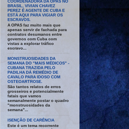
COORDENADORA DA OPAS NO
BRASIL, VIVIAN CHAVEZ
PEREZ É AGENTE DE CUBA E
ESTÁ AQUI PARA VIGIAR OS
ESCRAVOS.
A OPAS faz muito mais que
apenas servir de fachada para
contratos desumanos entre
governos com Cuba com
vistas a explorar tráfico
escravo...
MONSTRUOSIDADES DA
SEMANA DO "MAIS MÉDICOS" -
CUBANA TRAZIDA PELO
PADILHA DÁ REMÉDIO DE
CAVALO PARA IDOSO COM
OSTEOARTROSE.
São tantos relatos de erros
grosseiros e potencialmente
fatais que vamos
semanalmente postar o quadro
"monstruosidades da
semana"...
ISENÇÃO DE CARÊNCIA
Este é um tema recorrente