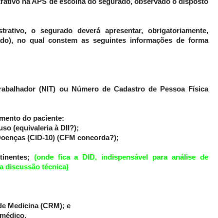
trativo na APS de escolha do segurado, observado o disposto
trativo, o segurado deverá apresentar, obrigatoriamente,
do), no qual constem as seguintes informações de forma
Trabalhador (NIT) ou Número de Cadastro de Pessoa Física
tamento do paciente:
uso (equivaleria à DII?);
e Doenças (CID-10) (CFM concorda?);
tinentes;
(onde fica a DID, indispensável para análise de
a discussão técnica)
de Medicina (CRM); e
 médico.