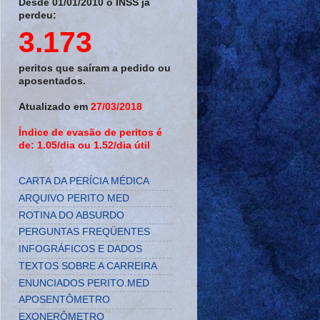
Desde 01/01/2010 o INSS já
perdeu:
3.173
peritos que saíram a pedido ou
aposentados.
Atualizado em
27/03/2018
Índice de evasão de peritos é
de: 1.05/dia ou 1.52/dia útil
CARTA DA PERÍCIA MÉDICA
ARQUIVO PERITO MED
ROTINA DO ABSURDO
PERGUNTAS FREQÜENTES
INFOGRÁFICOS E DADOS
TEXTOS SOBRE A CARREIRA
ENUNCIADOS PERITO.MED
APOSENTÔMETRO
EXONERÔMETRO