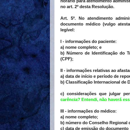
horário para atendimento adminis
no art. 2º desta Resolução.
Art. 5º. No atendimento adminis
documento médico (vulgo atesta
legível:
I - informações do paciente:
a) nome completo; e
b) Número de Identificação do 
(CPF);
II - informações relativas ao afas
a) data de início e período de repo
b) Classificação Internacional d
c) considerações que julgar per
carência? Entendi, não haverá ess
III - informações do médico:
a) nome completo;
b) número do Conselho Regional 
c) data de emissão do documento