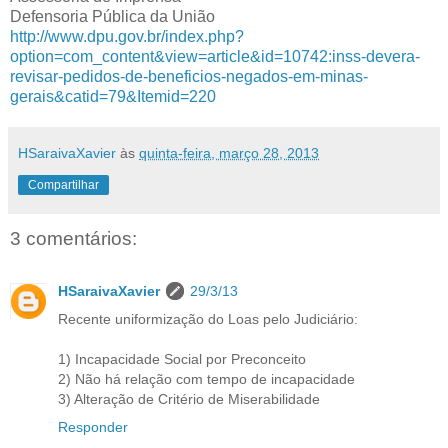
Defensoria Pública da União
http://www.dpu.gov.br/index.php?
option=com_content&view=article&id=10742:inss-devera-
revisar-pedidos-de-beneficios-negados-em-minas-
gerais&catid=79&Itemid=220
HSaraivaXavier
às
quinta-feira, março 28, 2013
Compartilhar
3 comentários:
HSaraivaXavier
29/3/13
Recente uniformização do Loas pelo Judiciário:
1) Incapacidade Social por Preconceito
2) Não há relação com tempo de incapacidade
3) Alteração de Critério de Miserabilidade
Responder