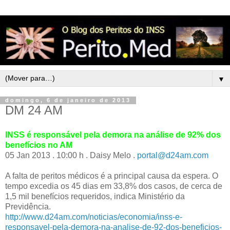
▼
domingo, 6 de janeiro de 2013
DM 24 AM
INSS é responsável pela demora na análise de 92% dos
benefícios no AM
05 Jan 2013 . 10:00 h . Daisy Melo .
portal@d24am.com
A falta de peritos médicos é a principal causa da espera. O
tempo excedia os 45 dias em 33,8% dos casos, de cerca de
1,5 mil benefícios requeridos, indica Ministério da
Previdência.
http://www.d24am.com/noticias/economia/inss-e-
responsavel-pela-demora-na-analise-de-92-dos-beneficios-