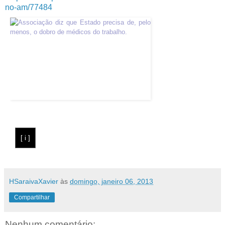
no-am/77484
[ i ]
HSaraivaXavier
às
domingo, janeiro 06, 2013
Compartilhar
Nenhum comentário: