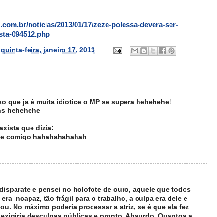
ol.com.br/noticias/2013/01/17/zeze-polessa-devera-ser-
sta-094512.php
s
quinta-feira, janeiro 17, 2013
o que ja é muita idiotice o MP se supera hehehehe!
éns hehehehe
axista que dizia:
eve comigo hahahahahahah
isparate e pensei no holofote de ouro, aquele que todos
ra incapaz, tão frágil para o trabalho, a culpa era dele e
tou. No máximo poderia processar a atriz, se é que ela fez
e exigiria desculpas públicas e pronto. Absurdo. Quantos a