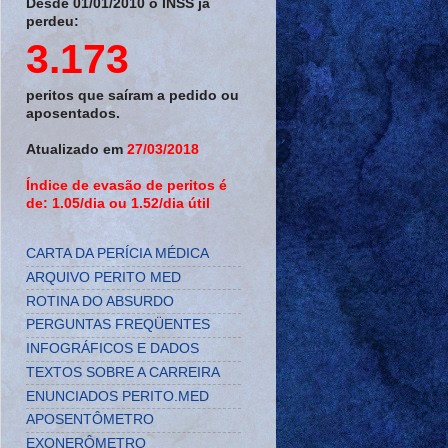
Desde 01/01/2010 o INSS já
perdeu:
3.173
peritos que saíram a pedido ou
aposentados.
Atualizado em
27/03/2018
Índice de evasão de peritos é
de: 1.05/dia ou 1.52/dia útil
CARTA DA PERÍCIA MÉDICA
ARQUIVO PERITO MED
ROTINA DO ABSURDO
PERGUNTAS FREQÜENTES
INFOGRÁFICOS E DADOS
TEXTOS SOBRE A CARREIRA
ENUNCIADOS PERITO.MED
APOSENTÔMETRO
EXONERÔMETRO