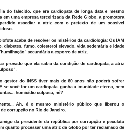
ia do falecido, que era cardiopata de longa data e mesmo
ta em uma empresa terceirizada da Rede Globo, a promotora
perdido assediar a atriz com o pretexto de um possível
idoso.
ofote acaba de resolver os mistérios da cardiologia: Os IAM
 diabetes, fumo, colesterol elevado, vida sedentária e idade
humilhação" secundária a esporro de atriz.
car provado que ela sabia da condição de cardiopata, a atriz
ulposo".
o gestor do INSS tiver mais de 60 anos não poderá sofrer
 E se você for um cardiopata, ganha a imunidade eterna, nem
ontas... homicídio culposo, né?
amente... Ah, é o mesmo ministério público que liberou o
de corrupção no Rio de Janeiro.
 amigo da presidente da república por corrupção e peculato
om quanto processar uma atriz da Globo por ter reclamado de