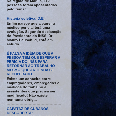
Na região de Marília, 112
pessoas foram aposentadas
pelo transt...
Histeria coletiva: D.E.
Enfim parece que a carreira
médico pericial terá uma
evolução. Segundo declaração
do Presidente do INSS, Dr
Mauro Hauschild, está em
estudo ...
É FALSA A IDÉIA DE QUE A
PESSOA TEM QUE ESPERAR A
PERÍCIA DO INSS PARA
RETORNAR AO TRABALHO
MESMO QUE JÁ TENHA SE
RECUPERADO.
Existe um conceito entre
empregadores, empregados e
médicos do trabalho e
assistentes que precisa ser
modificado: Não existe
nenhuma obrig...
CAPATAZ DE CUBANOS
DESCOBERTA: