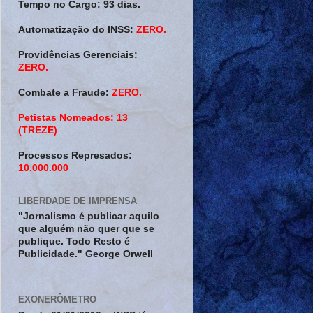
Tempo no Cargo:
93 dias.
Automatização do INSS:
ZERO.
Providências Gerenciais:
ZERO.
Combate a Fraude:
ZERO.
Petistas Nomeados:
13
(TREZE)
.
Processos Represados:
10.000.000
LIBERDADE DE IMPRENSA
"Jornalismo é publicar aquilo
que alguém não quer que se
publique. Todo Resto é
Publicidade." George Orwell
EXONERÔMETRO