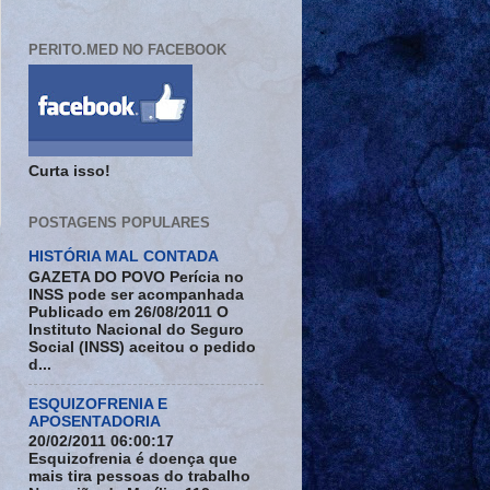
PERITO.MED NO FACEBOOK
Curta isso!
POSTAGENS POPULARES
HISTÓRIA MAL CONTADA
GAZETA DO POVO Perícia no
INSS pode ser acompanhada
Publicado em 26/08/2011 O
Instituto Nacional do Seguro
Social (INSS) aceitou o pedido
d...
ESQUIZOFRENIA E
APOSENTADORIA
20/02/2011 06:00:17
Esquizofrenia é doença que
mais tira pessoas do trabalho