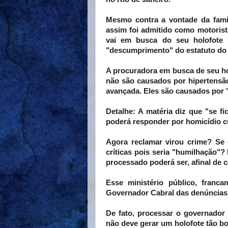
Mesmo contra a vontade da famíl
assim foi admitido como motoris
vai em busca do seu holofote 
"descumprimento" do estatuto do 
A procuradora em busca de seu hol
não são causados por hipertensão,
avançada. Eles são causados por "
Detalhe: A matéria diz que "se fi
poderá responder por homicídio c
Agora reclamar virou crime? Se 
críticas pois seria "humilhação"?
processado poderá ser, afinal de c
Esse ministério público, franc
Governador Cabral das denúncias 
De fato, processar o governador
não deve gerar um holofote tão b