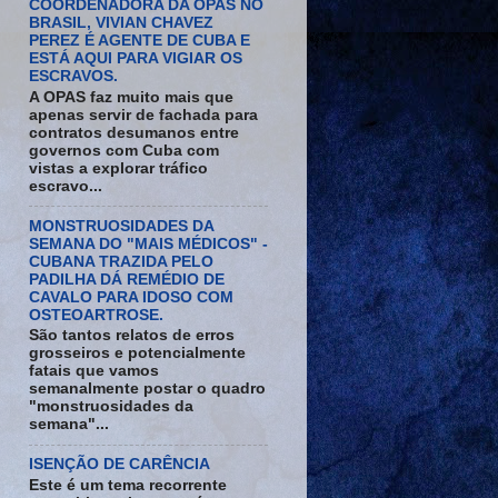
COORDENADORA DA OPAS NO
BRASIL, VIVIAN CHAVEZ
PEREZ É AGENTE DE CUBA E
ESTÁ AQUI PARA VIGIAR OS
ESCRAVOS.
A OPAS faz muito mais que
apenas servir de fachada para
contratos desumanos entre
governos com Cuba com
vistas a explorar tráfico
escravo...
MONSTRUOSIDADES DA
SEMANA DO "MAIS MÉDICOS" -
CUBANA TRAZIDA PELO
PADILHA DÁ REMÉDIO DE
CAVALO PARA IDOSO COM
OSTEOARTROSE.
São tantos relatos de erros
grosseiros e potencialmente
fatais que vamos
semanalmente postar o quadro
"monstruosidades da
semana"...
ISENÇÃO DE CARÊNCIA
Este é um tema recorrente