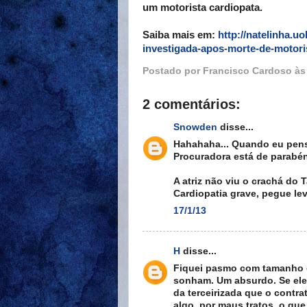
um motorista cardiopata.
Saiba mais em:
http://natelinha.u
investigada-apos-morte-de-motori
Postado por
Francisco Cardoso
à
2 comentários:
Snowden
disse...
Hahahaha... Quando eu pens
Procuradora está de parab
A atriz não viu o crachá do T
Cardiopatia grave, pegue l
17/1/13
H
disse...
Fiquei pasmo com tamanho d
sonham. Um absurdo. Se ele e
da terceirizada que o contra
algo, por maus tratos, o qu