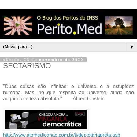
▼
sábado, 13 de novembro de 2010
SECTARISMO
"Duas coisas são infinitas: o universo e a estupidez
humana. Mas, no que respeita ao universo, ainda não
adquiri a certeza absoluta." Albert Einstein
http://www.atomediconao.com.br/ti/deptotarjapreta.asp