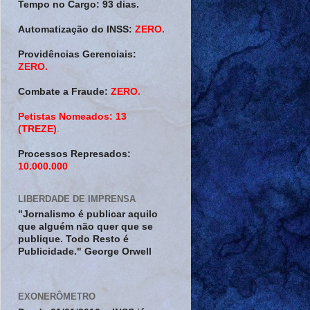
Tempo no Cargo:
93 dias.
Automatização do INSS:
ZERO.
Providências Gerenciais:
ZERO.
Combate a Fraude:
ZERO.
Petistas Nomeados:
13
(TREZE)
.
Processos Represados:
10.000.000
LIBERDADE DE IMPRENSA
"Jornalismo é publicar aquilo
que alguém não quer que se
publique. Todo Resto é
Publicidade." George Orwell
EXONERÔMETRO