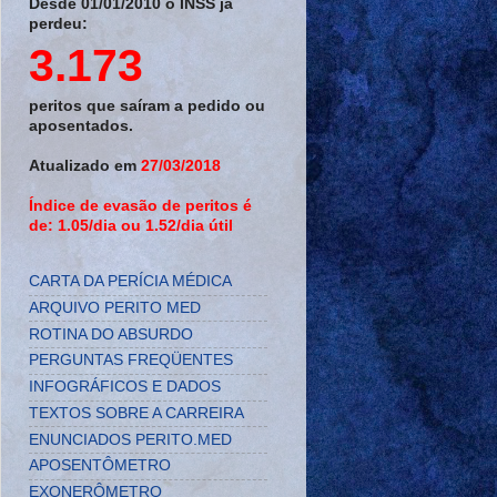
Desde 01/01/2010 o INSS já
perdeu:
3.173
peritos que saíram a pedido ou
aposentados.
Atualizado em
27/03/2018
Índice de evasão de peritos é
de: 1.05/dia ou 1.52/dia útil
CARTA DA PERÍCIA MÉDICA
ARQUIVO PERITO MED
ROTINA DO ABSURDO
PERGUNTAS FREQÜENTES
INFOGRÁFICOS E DADOS
TEXTOS SOBRE A CARREIRA
ENUNCIADOS PERITO.MED
APOSENTÔMETRO
EXONERÔMETRO