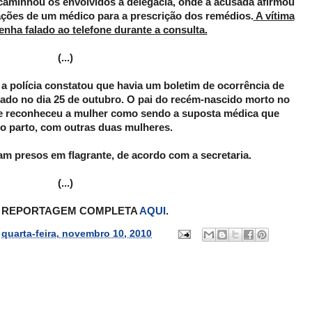
encaminhou os envolvidos à delegacia, onde a acusada afirmou
tações de um médico para a prescrição dos remédios.
A vítima
enha falado ao telefone durante a consulta.
(...)
a polícia constatou que havia um boletim de ocorrência de
trado no dia 25 de outubro. O pai do recém-nascido morto no
a e reconheceu a mulher como sendo a suposta médica que
 o parto, com outras duas mulheres.
am presos em flagrante, de acordo com a secretaria.
(...)
A REPORTAGEM COMPLETA
AQUI
.
s
quarta-feira, novembro 10, 2010