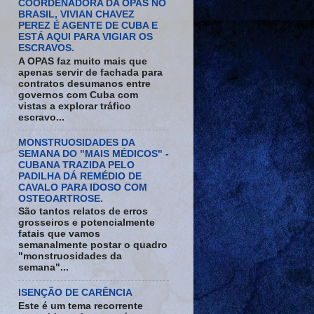
COORDENADORA DA OPAS NO
BRASIL, VIVIAN CHAVEZ
PEREZ É AGENTE DE CUBA E
ESTÁ AQUI PARA VIGIAR OS
ESCRAVOS.
A OPAS faz muito mais que
apenas servir de fachada para
contratos desumanos entre
governos com Cuba com
vistas a explorar tráfico
escravo...
MONSTRUOSIDADES DA
SEMANA DO "MAIS MÉDICOS" -
CUBANA TRAZIDA PELO
PADILHA DÁ REMÉDIO DE
CAVALO PARA IDOSO COM
OSTEOARTROSE.
São tantos relatos de erros
grosseiros e potencialmente
fatais que vamos
semanalmente postar o quadro
"monstruosidades da
semana"...
ISENÇÃO DE CARÊNCIA
Este é um tema recorrente