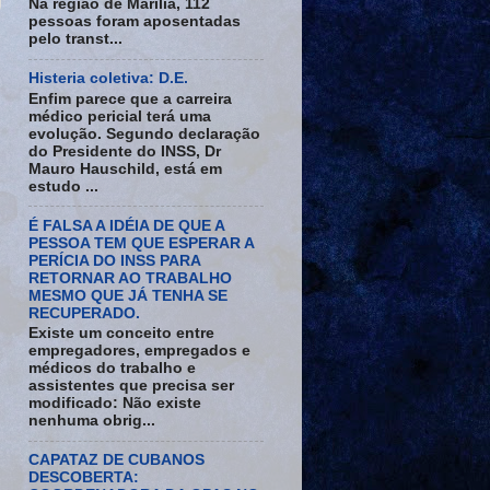
Na região de Marília, 112
pessoas foram aposentadas
pelo transt...
Histeria coletiva: D.E.
Enfim parece que a carreira
médico pericial terá uma
evolução. Segundo declaração
do Presidente do INSS, Dr
Mauro Hauschild, está em
estudo ...
É FALSA A IDÉIA DE QUE A
PESSOA TEM QUE ESPERAR A
PERÍCIA DO INSS PARA
RETORNAR AO TRABALHO
MESMO QUE JÁ TENHA SE
RECUPERADO.
Existe um conceito entre
empregadores, empregados e
médicos do trabalho e
assistentes que precisa ser
modificado: Não existe
nenhuma obrig...
CAPATAZ DE CUBANOS
DESCOBERTA: