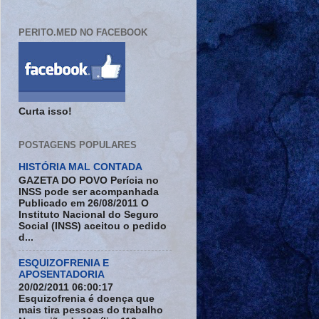
PERITO.MED NO FACEBOOK
Curta isso!
POSTAGENS POPULARES
HISTÓRIA MAL CONTADA
GAZETA DO POVO Perícia no
INSS pode ser acompanhada
Publicado em 26/08/2011 O
Instituto Nacional do Seguro
Social (INSS) aceitou o pedido
d...
ESQUIZOFRENIA E
APOSENTADORIA
20/02/2011 06:00:17
Esquizofrenia é doença que
mais tira pessoas do trabalho