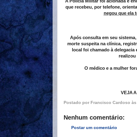
A Polícia Militar foi acionada e 
que recebeu, por telefone, orien
negou que ela t
Após consulta em seu sistema, 
morte suspeita na clínica, regis
local foi chamado à delegaci
realizou
O médico e a mulher for
VEJA 
Postado por
Francisco Cardoso
à
Nenhum comentário:
Postar um comentário