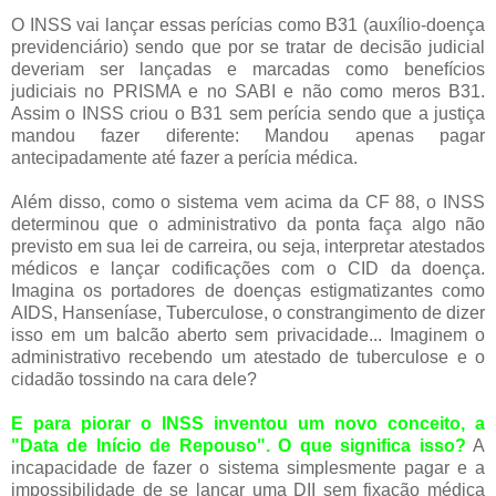
O INSS vai lançar essas perícias como B31 (auxílio-doença
previdenciário) sendo que por se tratar de decisão judicial
deveriam ser lançadas e marcadas como benefícios
judiciais no PRISMA e no SABI e não como meros B31.
Assim o INSS criou o B31 sem perícia sendo que a justiça
mandou fazer diferente: Mandou apenas pagar
antecipadamente até fazer a perícia médica.
Além disso, como o sistema vem acima da CF 88, o INSS
determinou que o administrativo da ponta faça algo não
previsto em sua lei de carreira, ou seja, interpretar atestados
médicos e lançar codificações com o CID da doença.
Imagina os portadores de doenças estigmatizantes como
AIDS, Hanseníase, Tuberculose, o constrangimento de dizer
isso em um balcão aberto sem privacidade... Imaginem o
administrativo recebendo um atestado de tuberculose e o
cidadão tossindo na cara dele?
E para piorar o INSS inventou um novo conceito, a
"Data de Início de Repouso". O que significa isso?
A
incapacidade de fazer o sistema simplesmente pagar e a
impossibilidade de se lançar uma DII sem fixação médica