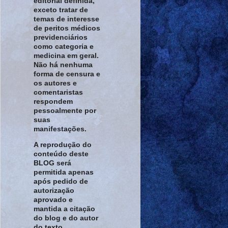
editorial definida,
exceto tratar de
temas de interesse
de peritos médicos
previdenciários
como categoria e
medicina em geral.
Não há nenhuma
forma de censura e
os autores e
comentaristas
respondem
pessoalmente por
suas
manifestações.
A reprodução do
conteúdo deste
BLOG será
permitida apenas
após pedido de
autorização
aprovado e
mantida a citação
do blog e do autor
do texto.