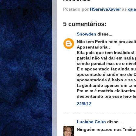
Postado por
HSaraivaXavier
às
qua
5 comentários:
Snowden
disse...
Não tem Perito nem pra aval
Aposentadoria..
Eita país que tem Inválidos!
parcial não vai dar em nada
sendo parcial mas se o nível
E o aposentado faz ainda sua
aposentado é sinônimo de D
aposentadoria é baixo e se 
ta ganhando apenas um ta
Pra mim é matéria eleitoreira
despertando pra esse lero-le
22/8/12
Luciana Coiro
disse...
Ninguém reparou nos "méto