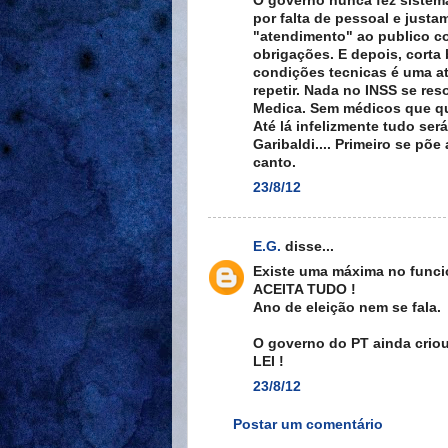
O governo nunca fez sistema
por falta de pessoal e just
"atendimento" ao publico c
obrigações. E depois, corta
condições tecnicas é uma at
repetir. Nada no INSS se res
Medica. Sem médicos que que
Até lá infelizmente tudo ser
Garibaldi.... Primeiro se põ
canto.
23/8/12
E.G.
disse...
Existe uma máxima no funcio
ACEITA TUDO !
Ano de eleição nem se fala.
O governo do PT ainda crio
LEI !
23/8/12
Postar um comentário