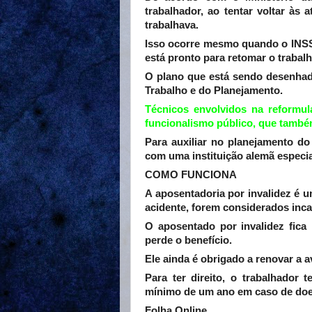
trabalhador, ao tentar voltar às 
trabalhava.
Isso ocorre mesmo quando o INSS 
está pronto para retomar o trabalh
O plano que está sendo desenhado
Trabalho e do Planejamento.
Técnicos envolvidos na reformu
funcionalismo público, que também
Para auxiliar no planejamento d
com uma instituição alemã especia
COMO FUNCIONA
A aposentadoria por invalidez é 
acidente, forem considerados inca
O aposentado por invalidez fica 
perde o benefício.
Ele ainda é obrigado a renovar a 
Para ter direito, o trabalhador
mínimo de um ano em caso de doenç
Folha Online