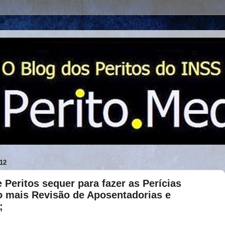
12
Peritos sequer para fazer as Perícias
o mais Revisão de Aposentadorias e
;