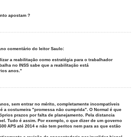
uanto apostam ?
o comentário do leitor Saulo:
lizar a reabilitação como estratégia para o trabalhador
balha no INSS sabe que a reabilitação está
rios anos."
anos, sem entrar no mérito, completamente incompatíveis
o é a costumeira "promessa não cumprida". O Normal é que
prios prazos por falta de planejamento. Pela distancia
pel. Tudo é assim. Por exemplo, o que dizer de um governo
600 APS até 2014 e não tem peritos nem para as que estão