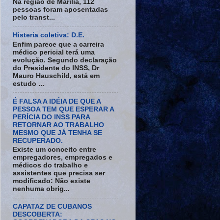
Na região de Marília, 112
pessoas foram aposentadas
pelo transt...
Histeria coletiva: D.E.
Enfim parece que a carreira
médico pericial terá uma
evolução. Segundo declaração
do Presidente do INSS, Dr
Mauro Hauschild, está em
estudo ...
É FALSA A IDÉIA DE QUE A
PESSOA TEM QUE ESPERAR A
PERÍCIA DO INSS PARA
RETORNAR AO TRABALHO
MESMO QUE JÁ TENHA SE
RECUPERADO.
Existe um conceito entre
empregadores, empregados e
médicos do trabalho e
assistentes que precisa ser
modificado: Não existe
nenhuma obrig...
CAPATAZ DE CUBANOS
DESCOBERTA: