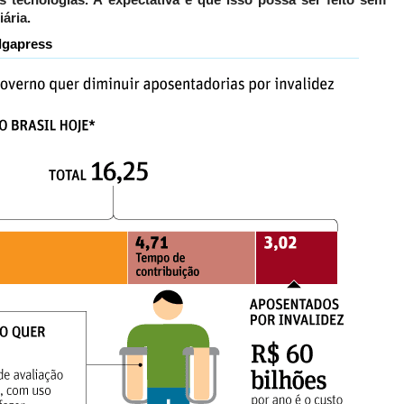
 tecnologias. A expectativa é que isso possa ser feito sem
ária.
olgapress