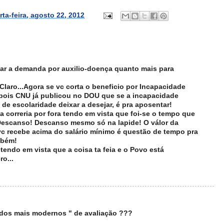
rta-feira, agosto 22, 2012
iar a demanda por auxilio-doença quanto mais para
 Claro...Agora se vc corta o beneficio por Incapacidade
 pois CNU já publicou no DOU que se a incapacidade
 de escolaridade deixar a desejar, é pra aposentar!
 correria por fora tendo em vista que foi-se o tempo que
escanso! Descanso mesmo só na lapide! O válor da
vc recebe acima do salário mínimo é questão de tempo pra
mbém!
 tendo em vista que a coisa ta feia e o Povo está
ro...
dos mais modernos " de avaliação ???