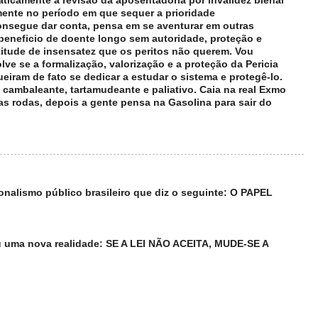
ticamente a revisão da aposentadoria por invalidez bienal
amente no período em que sequer a prioridade
onsegue dar conta, pensa em se aventurar em outras
 beneficio de doente longo sem autoridade, proteção e
itude de insensatez que os peritos não querem. Vou
olve se a formalização, valorização e a proteção da Pericia
iram de fato se dedicar a estudar o sistema e protegê-lo.
á cambaleante, tartamudeante e paliativo. Caia na real Exmo
e as rodas, depois a gente pensa na Gasolina para sair do
nalismo público brasileiro que diz o seguinte: O PAPEL
u uma nova realidade: SE A LEI NÃO ACEITA, MUDE-SE A