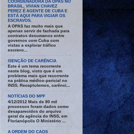
COORDENADORA DA OPAS NO
BRASIL, VIVIAN CHAVEZ
PEREZ É AGENTE DE CUBA E
ESTÁ AQUI PARA VIGIAR OS
ESCRAVOS.
A OPAS faz muito mais que
apenas servir de fachada para
contratos desumanos entre
governos com Cuba com
vistas a explorar tráfico
escravo...
ISENÇÃO DE CARÊNCIA
Este é um tema recorrente
neste blog, visto que é um
problema mais que recorrente
na prática médico-pericial no
INSS. Recaptulemos, carênci...
NOTÍCIAS DO MPF
4/12/2012 Mais de 80 mil
processos foram dados como
desaparecidos do arquivo
geral da agência do INSS, em
Florianópolis O Ministério ...
A ORDEM DO CAOS