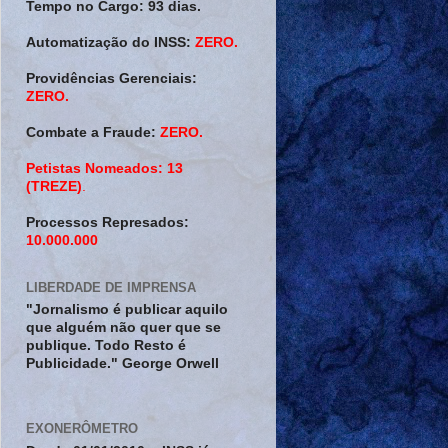
Tempo no Cargo:
93 dias.
Automatização do INSS:
ZERO.
Providências Gerenciais:
ZERO.
Combate a Fraude:
ZERO.
Petistas Nomeados:
13
(TREZE)
.
Processos Represados:
10.000.000
LIBERDADE DE IMPRENSA
"Jornalismo é publicar aquilo
que alguém não quer que se
publique. Todo Resto é
Publicidade." George Orwell
EXONERÔMETRO