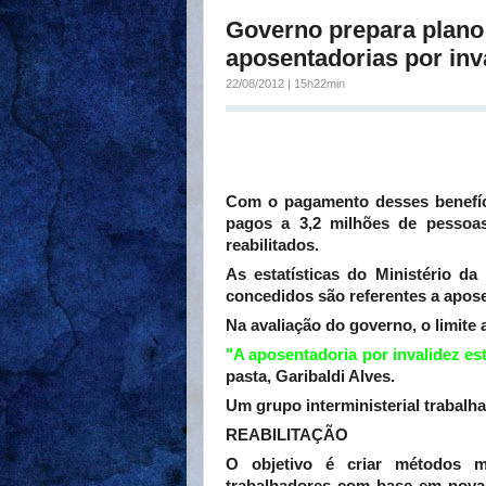
Governo prepara plano 
aposentadorias por inv
22/08/2012 | 15h22min
Com o pagamento desses benefíci
pagos a 3,2 milhões de pessoa
reabilitados.
As estatísticas do Ministério d
concedidos são referentes a apose
Na avaliação do governo, o limite 
"A aposentadoria por invalidez es
pasta, Garibaldi Alves.
Um grupo interministerial trabalh
REABILITAÇÃO
O objetivo é criar métodos ma