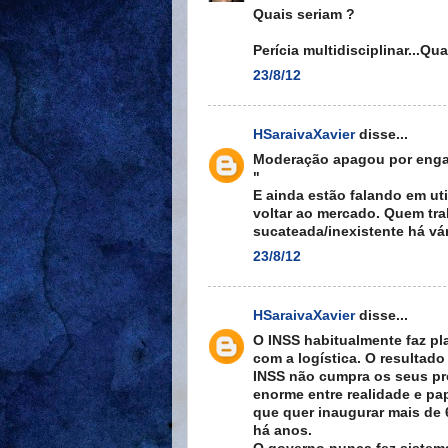
Quais seriam ?
Perícia multidisciplinar...Q
23/8/12
HSaraivaXavier
disse...
Moderação apagou por engan
"
E ainda estão falando em uti
voltar ao mercado. Quem tra
sucateada/inexistente há vá
23/8/12
HSaraivaXavier
disse...
O INSS habitualmente faz pl
com a logística. O resultad
INSS não cumpra os seus pró
enorme entre realidade e pa
que quer inaugurar mais de 
há anos.