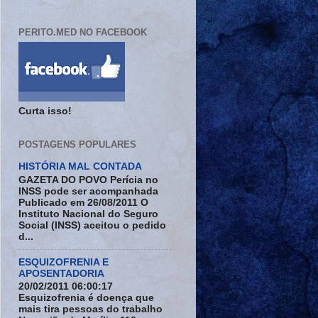
PERITO.MED NO FACEBOOK
Curta isso!
POSTAGENS POPULARES
HISTÓRIA MAL CONTADA
GAZETA DO POVO Perícia no
INSS pode ser acompanhada
Publicado em 26/08/2011 O
Instituto Nacional do Seguro
Social (INSS) aceitou o pedido
d...
ESQUIZOFRENIA E
APOSENTADORIA
20/02/2011 06:00:17
Esquizofrenia é doença que
mais tira pessoas do trabalho