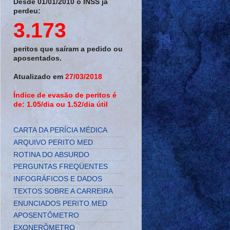
Desde 01/01/2010 o INSS já
perdeu:
3.173
peritos que saíram a pedido ou
aposentados.
Atualizado em
27/03/2018
Índice de evasão de peritos é
de: 1.05/dia ou 1.52/dia útil
CARTA DA PERÍCIA MÉDICA
ARQUIVO PERITO MED
ROTINA DO ABSURDO
PERGUNTAS FREQÜENTES
INFOGRÁFICOS E DADOS
TEXTOS SOBRE A CARREIRA
ENUNCIADOS PERITO.MED
APOSENTÔMETRO
EXONERÔMETRO