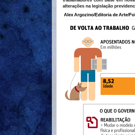
trabalhadores com base em novas
alterações na legislação previdenci
Alex Argozino/Editoria de Arte/F