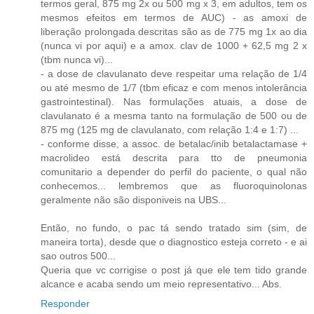
termos geral, 875 mg 2x ou 500 mg x 3, em adultos, tem os
mesmos efeitos em termos de AUC) - as amoxi de
liberação prolongada descritas são as de 775 mg 1x ao dia
(nunca vi por aqui) e a amox. clav de 1000 + 62,5 mg 2 x
(tbm nunca vi)...
- a dose de clavulanato deve respeitar uma relação de 1/4
ou até mesmo de 1/7 (tbm eficaz e com menos intolerância
gastrointestinal). Nas formulações atuais, a dose de
clavulanato é a mesma tanto na formulação de 500 ou de
875 mg (125 mg de clavulanato, com relação 1:4 e 1:7) ...
- conforme disse, a assoc. de betalac/inib betalactamase +
macrolideo está descrita para tto de pneumonia
comunitario a depender do perfil do paciente, o qual não
conhecemos... lembremos que as fluoroquinolonas
geralmente não são disponiveis na UBS...
Então, no fundo, o pac tá sendo tratado sim (sim, de
maneira torta), desde que o diagnostico esteja correto - e ai
sao outros 500...
Queria que vc corrigise o post já que ele tem tido grande
alcance e acaba sendo um meio representativo... Abs.
Responder