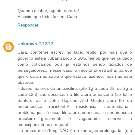
Quando acabar, agente enterra!
É assim que Fidel faz em Cuba.
Responder
Unknown
7/12/13
Cara, conforme escrevi no face, repito: por mais que o
governo esteja cubanizando o SUS, temos que ter cuidado
como criticamos pois já estamos sendo taxados de
perseguidores... nesse caso, a receita tá estranha, parece
que o cara não sabia o que estava fazendo, mas não está
absurda:
- doses maiores de amoxicilina (até 1g a cada 8h, ou 2g a
cada 12h) são descritas na literatura americana (só ler o
Sanford ou o John Hopkins ATB Guide) para tto de
pneumococo resistente/ resistência intermediária...
problema just. é esse: literatura americana, o pneumococo
brasileiro geralmente é "vagabundo", sensivel à
amoxi/penicilinas em geral...
- a amoxi de 875mg NÃO é de liberação prolongada, (em