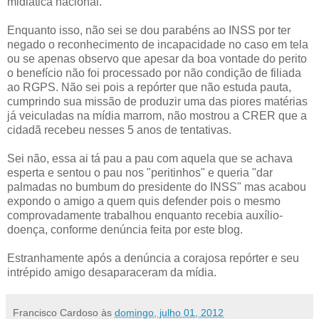
midiática nacional.
Enquanto isso, não sei se dou parabéns ao INSS por ter
negado o reconhecimento de incapacidade no caso em tela
ou se apenas observo que apesar da boa vontade do perito
o benefício não foi processado por não condição de filiada
ao RGPS. Não sei pois a repórter que não estuda pauta,
cumprindo sua missão de produzir uma das piores matérias
já veiculadas na mídia marrom, não mostrou a CRER que a
cidadã recebeu nesses 5 anos de tentativas.
Sei não, essa ai tá pau a pau com aquela que se achava
esperta e sentou o pau nos "peritinhos" e queria "dar
palmadas no bumbum do presidente do INSS" mas acabou
expondo o amigo a quem quis defender pois o mesmo
comprovadamente trabalhou enquanto recebia auxílio-
doença, conforme denúncia feita por este blog.
Estranhamente após a denúncia a corajosa repórter e seu
intrépido amigo desaparaceram da mídia.
Francisco Cardoso
às
domingo, julho 01, 2012