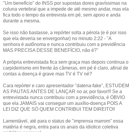
"Um benefício" do INSS por supostas dores gravíssimas na
coluna vertebral que a impede de até mesmo andar, mas ela
fica todo o tempo da entrevista em pé, sem apoio e anda
durante a mesma.
Se isso não bastasse, a repórter solta a pérola (e é por isso
que ela deveria se envergonhar) no minuto 2:22 - "A
senhora é autônoma e nunca contribuiu com a previdência
MAS PRECISA DESSE BENEFÍCIO, não é?"
A própria entrevistada fica sem graça mas depois continua o
carpideirismo em frente às câmeras, em pé é claro, afinal de
contas a doença é grave mas TV é TV né?
Cara repórter e caro apresentador "datena-fake", ESTUDEM
AS PAUTAS ANTES DE LANÇAR no ar, por favor!!! Se a
entrevistada nunca contribuiu com a previdência, é ÓBVIO
que ela JAMAIS vai conseguir um auxílio-doença POIS A
LEI DIZ QUE SÓ QUEM CONTRIBUI TEM DIREITO!!
Lamentável, até para o status de "imprensa marrom" essa
matéria é negra, entra para os anais da idiotice coletiva