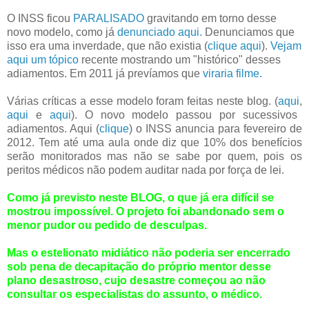
O INSS ficou
PARALISADO
gravitando em torno desse
novo modelo, como já
denunciado aqui.
Denunciamos que
isso era uma inverdade, que não existia (
clique aqui
).
Vejam
aqui um tópico
recente mostrando um "histórico" desses
adiamentos. Em 2011 já prevíamos que
viraria filme.
Várias críticas a esse modelo foram feitas neste blog. (
aqui
,
aqui
e
aqui
). O novo modelo passou por sucessivos
adiamentos. Aqui (
clique
) o INSS anuncia para fevereiro de
2012. Tem até uma aula onde diz que 10% dos benefícios
serão monitorados mas não se sabe por quem, pois os
peritos médicos não podem auditar nada por força de lei.
Como já previsto neste BLOG, o que já era difícil se
mostrou impossível. O projeto foi abandonado sem o
menor pudor ou pedido de desculpas.
Mas o estelionato midiático não poderia ser encerrado
sob pena de decapitação do próprio mentor desse
plano desastroso, cujo desastre começou ao não
consultar os especialistas do assunto, o médico.