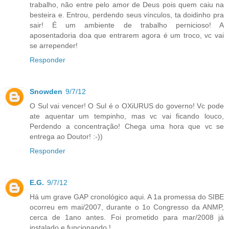
trabalho, não entre pelo amor de Deus pois quem caiu na
besteira e. Entrou, perdendo seus vínculos, ta doidinho pra
sair! É um ambiente de trabalho pernicioso! A
aposentadoria doa que entrarem agora é um troco, vc vai
se arrepender!
Responder
Snowden
9/7/12
O Sul vai vencer! O Sul é o OXiURUS do governo! Vc pode
ate aquentar um tempinho, mas vc vai ficando louco,
Perdendo a concentração! Chega uma hora que vc se
entrega ao Doutor! :-))
Responder
E.G.
9/7/12
Há um grave GAP cronológico aqui. A 1a promessa do SIBE
ocorreu em mai/2007, durante o 1o Congresso da ANMP,
cerca de 1ano antes. Foi prometido para mar/2008 já
instalado e funcionando !