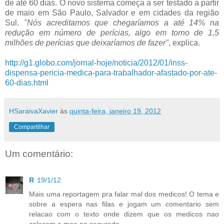
de até 60 dias. O novo sistema começa a ser testado a partir
de maio em São Paulo, Salvador e em cidades da região
Sul.
"Nós acreditamos que chegaríamos a até 14% na
redução em número de perícias, algo em torno de 1,5
milhões de perícias que deixaríamos de fazer"
, explica.
http://g1.globo.com/jornal-hoje/noticia/2012/01/inss-
dispensa-pericia-medica-para-trabalhador-afastado-por-ate-
60-dias.html
HSaraivaXavier
às
quinta-feira, janeiro 19, 2012
Compartilhar
Um comentário:
R
19/1/12
Mais uma reportagem pra falar mal dos medicos! O tema e
sobre a espera nas filas e jogam um comentario sem
relacao com o texto onde dizem que os medicos nao
colocam a mao no segurado.