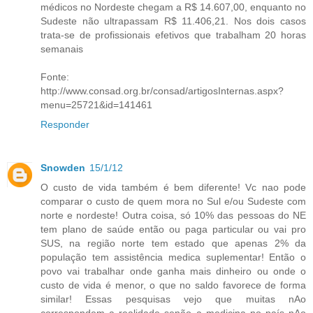
médicos no Nordeste chegam a R$ 14.607,00, enquanto no
Sudeste não ultrapassam R$ 11.406,21. Nos dois casos
trata-se de profissionais efetivos que trabalham 20 horas
semanais
Fonte:
http://www.consad.org.br/consad/artigosInternas.aspx?
menu=25721&id=141461
Responder
Snowden
15/1/12
O custo de vida também é bem diferente! Vc nao pode
comparar o custo de quem mora no Sul e/ou Sudeste com
norte e nordeste! Outra coisa, só 10% das pessoas do NE
tem plano de saúde então ou paga particular ou vai pro
SUS, na região norte tem estado que apenas 2% da
população tem assistência medica suplementar! Então o
povo vai trabalhar onde ganha mais dinheiro ou onde o
custo de vida é menor, o que no saldo favorece de forma
similar! Essas pesquisas vejo que muitas nAo
correspondem a realidade senão a medicina no país nAo