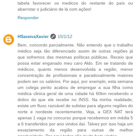
tabela favorecer os medicos do restante do país ou
abarrotar o judiciário de lá com ações!
Responder
HSaraivaXavier
15/1/12
Bem, concordo parcialmente. Não entendo que o trabalho
médico seja tão diferenciado assim de outras regiões já
que sofremos das mesmas políticas públicas. Receio que
possa estar enganado meu caro Aldo. Em se tratando de
médicos, quanto menos desenvolvida a região, menor
concentração de profissionais e paradoxalmente maiores
podem ser os salários. Por aqui, por exemplo, esta semana
um colega perito acabou de empregar a sua filha como
médica clinica geral de uma cidade há 60km recebendo o
dobro do que ele recebe no INSS. Na minha realidade,
existe um fluxo razoável de sulistas para algums regiões do
norte e nordeste recentemente. Veja, a GEX NAT terá
apenas 1 vaga no concurso porque recebemos em média 5
a 6 transferidos por ano vindos daí. Talvez por isso haja um
esvaziamento da região para outras de melhor
oportunidade. Por aqui todos são muito bem vindos.