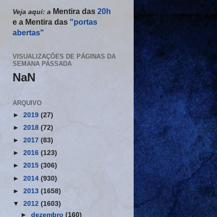
Mentira das
20h
Veja aqui: a
e a
Mentira das
"portas
abertas"
VISUALIZAÇÕES DE PÁGINAS DA
SEMANA PASSADA
NaN
ARQUIVO
►
2019
(27)
►
2018
(72)
►
2017
(83)
►
2016
(123)
►
2015
(306)
►
2014
(930)
►
2013
(1658)
▼
2012
(1603)
►
dezembro
(160)