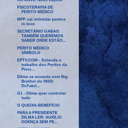
PSICOTERAPIA DE
PERITO MÉDICO
MPF vai intimidar peritos
in loco
SECRETÁRIO GABAS:
TAMBÉM QUEREMOS
SABER ONDE ESTÃO...
PERITO MÉDICO
SÍMBOLO
EPTV.COM - Entenda o
trabalho dos Peritos da
Previ...
Dilma se encanta com Big
Brother do INSS;
Dr.Fabrí...
G1 - Dilma quer controlar
tudo
O QUEIXA-BENEFÍCIO
PARA A PRESIDENTE
DILMA LER: AUXÍLIO
DOENÇA SEM PE...