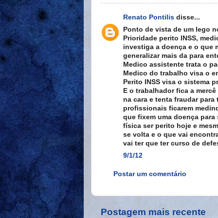
Renato Pontilis
disse...
Ponto de vista de um lego 
Prioridade perito INSS, med
investiga a doença e o que
generalizar mais da para en
Medico assistente trata o pa
Medico do trabalho visa o 
Perito INSS visa o sistema p
E o trabalhador fica a merc
na cara e tenta fraudar para
profissionais ficarem medin
que fixem uma doença para s
física ser perito hoje e me
se volta e o que vai encontra
vai ter que ter curso de def
9/1/12
Postar um comentário
Postagem mais recente