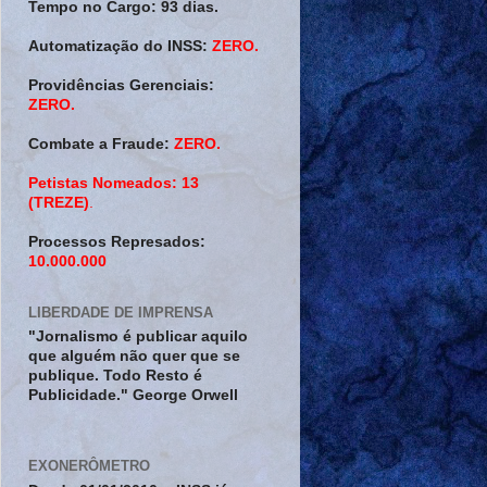
Tempo no Cargo:
93 dias.
Automatização do INSS:
ZERO.
Providências Gerenciais:
ZERO.
Combate a Fraude:
ZERO.
Petistas Nomeados:
13
(TREZE)
.
Processos Represados:
10.000.000
LIBERDADE DE IMPRENSA
"Jornalismo é publicar aquilo
que alguém não quer que se
publique. Todo Resto é
Publicidade." George Orwell
EXONERÔMETRO