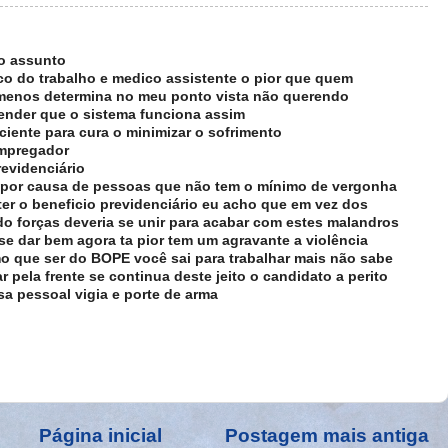
no assunto
ico do trabalho e medico assistente o pior que quem
 menos determina no meu ponto vista não querendo
tender que o sistema funciona assim
ciente para cura o minimizar o sofrimento
empregador
revidenciário
ê por causa de pessoas que não tem o mínimo de vergonha
 ter o beneficio previdenciário eu acho que em vez dos
do forças deveria se unir para acabar com estes malandros
e dar bem agora ta pior tem um agravante a violência
smo que ser do BOPE você sai para trabalhar mais não sabe
r pela frente se continua deste jeito o candidato a perito
esa pessoal vigia e porte de arma
Página inicial
Postagem mais antiga