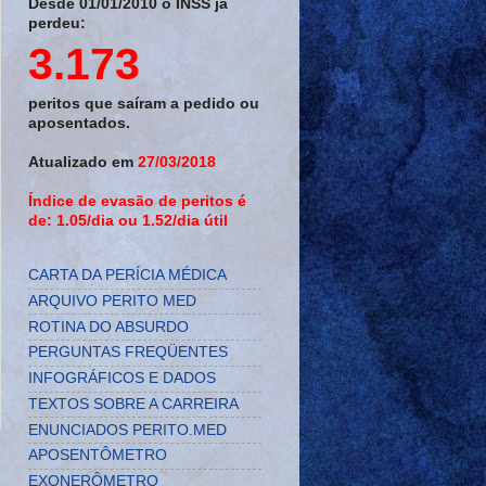
Desde 01/01/2010 o INSS já
perdeu:
3.173
peritos que saíram a pedido ou
aposentados.
Atualizado em
27/03/2018
Índice de evasão de peritos é
de: 1.05/dia ou 1.52/dia útil
CARTA DA PERÍCIA MÉDICA
ARQUIVO PERITO MED
ROTINA DO ABSURDO
PERGUNTAS FREQÜENTES
INFOGRÁFICOS E DADOS
TEXTOS SOBRE A CARREIRA
ENUNCIADOS PERITO.MED
APOSENTÔMETRO
EXONERÔMETRO