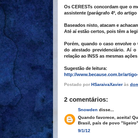
Os CERESTs concordam que o méd
assistente (parágrafo 4º, do artigo 
Baseados nisto, atacam e achacam
Até aí estão certos, pois têm a leg
Porém, quando o caso envolve o 
do atestado previdenciário. Aí
relação ao INSS as mesmas ações 
Sugestão de leitura:
http://www.because.com.br/artigo
Postado por
HSaraivaXavier
às
dom
2 comentários:
Snowden
disse...
Quando favorece, aceita! Q
Brasil, país de povo "ligeir
9/1/12