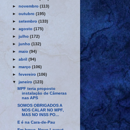
►
novembro
(113)
►
outubro
(195)
►
setembro
(133)
►
agosto
(175)
►
julho
(172)
►
junho
(132)
►
maio
(94)
►
abril
(94)
►
março
(106)
►
fevereiro
(106)
▼
janeiro
(123)
MPF teria proposto
instalação de Câmeras
nas APS
SOMOS OBRIGADOS A
NOS CALAR NO MPF,
MAS NO INSS PO...
E é na Cara-de-Pau
Em breve, Novo Layout