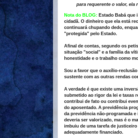
para requerente o valor, ela 
Nota do BLOG:
Estado Babá que in
cidadã. O dinheiro que ela está re
continuará chupando dedo, enquan
"protegida" pelo Estado.
Afinal de contas, segundo os peti
situação "social" e a família da 
honestidade e o trabalho como mod
Sou a favor que o auxílio-reclusão 
sustente com as outras rendas com
A verdade é que existe uma invers
submetido ao rigor da lei e taxas 
contribui de fato ou contribui ev
do aposentado. A previdência prog
da previdência não-programada e 
deveria ser valorizado, mas é o m
imbuiu de uma tarefa de justiceiro
adequadamente financiado.