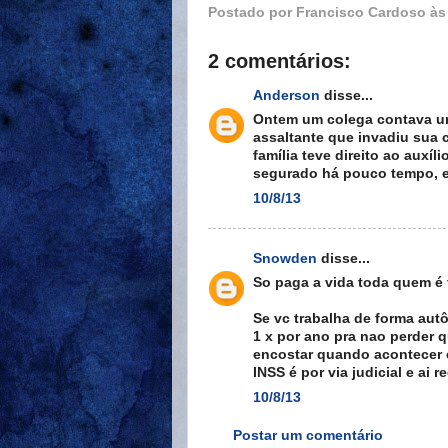
Postado por
Francisco Cardoso
à
2 comentários:
Anderson
disse...
Ontem um colega contava um
assaltante que invadiu sua 
família teve direito ao auxíl
segurado há pouco tempo, e
10/8/13
Snowden
disse...
So paga a vida toda quem é 
Se vc trabalha de forma aut
1 x por ano pra nao perder 
encostar quando acontecer e 
INSS é por via judicial e ai
10/8/13
Postar um comentário