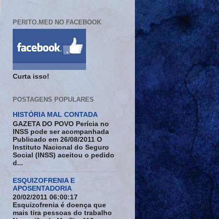
PERITO.MED NO FACEBOOK
Curta isso!
POSTAGENS POPULARES
HISTÓRIA MAL CONTADA
GAZETA DO POVO Perícia no
INSS pode ser acompanhada
Publicado em 26/08/2011 O
Instituto Nacional do Seguro
Social (INSS) aceitou o pedido
d...
ESQUIZOFRENIA E
APOSENTADORIA
20/02/2011 06:00:17
Esquizofrenia é doença que
mais tira pessoas do trabalho