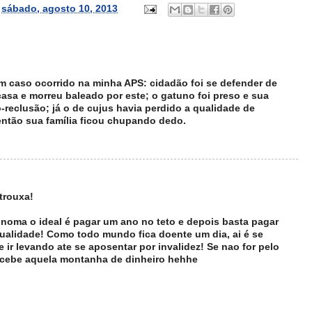
s
sábado, agosto 10, 2013
 caso ocorrido na minha APS: cidadão foi se defender de
casa e morreu baleado por este; o gatuno foi preso e sua
io-reclusão; já o de cujus havia perdido a qualidade de
ntão sua família ficou chupando dedo.
trouxa!
ônoma o ideal é pagar um ano no teto e depois basta pagar
qualidade! Como todo mundo fica doente um dia, ai é se
ir levando ate se aposentar por invalidez! Se nao for pelo
 recebe aquela montanha de dinheiro hehhe