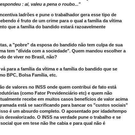
respondeu : aí, valeu a pena o roubo..."
centiva ladrões e pune o trabalhador gera esse tipo de
cebendo é fruto de um crime para o qual a família da vítima
to que a família do bandido estará razoavelmente
stas, a "pobre" da esposa do bandido não tem culpa de sua
vítima tem "dívida com a sociedade". Quem mandou escolher a
o de viver no Brasil, não?
vá para a família da vítima e a família do bandido que se
o BPC, Bolsa Família, etc.
ão de valores no INSS onde quem contribui de fato está
redutórias (como Fator Previdenciário etc) e quem não
entualmente recebe em muitos casos benefícios de valor acima
ramada está se sacrificando para bancar os "custos sociais"
isso é um absurdo completo. O aposentado por idade/tempo
ais desvalorizado. O INSS na verdade pune o trabalho e se
 social que em tese não lhe cabia e para qual não é