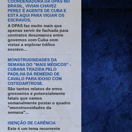
COORDENADORA DA OPAS NO
BRASIL, VIVIAN CHAVEZ
PEREZ É AGENTE DE CUBA E
ESTÁ AQUI PARA VIGIAR OS
ESCRAVOS.
A OPAS faz muito mais que
apenas servir de fachada para
contratos desumanos entre
governos com Cuba com
vistas a explorar tráfico
escravo...
MONSTRUOSIDADES DA
SEMANA DO "MAIS MÉDICOS" -
CUBANA TRAZIDA PELO
PADILHA DÁ REMÉDIO DE
CAVALO PARA IDOSO COM
OSTEOARTROSE.
São tantos relatos de erros
grosseiros e potencialmente
fatais que vamos
semanalmente postar o quadro
"monstruosidades da
semana"...
ISENÇÃO DE CARÊNCIA
Este é um tema recorrente