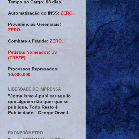
Tempo no Cargo:
93 dias.
Automatização do INSS:
ZERO.
Providências Gerenciais:
ZERO.
Combate a Fraude:
ZERO.
Petistas Nomeados:
13
(TREZE)
.
Processos Represados:
10.000.000
LIBERDADE DE IMPRENSA
"Jornalismo é publicar aquilo
que alguém não quer que se
publique. Todo Resto é
Publicidade." George Orwell
EXONERÔMETRO