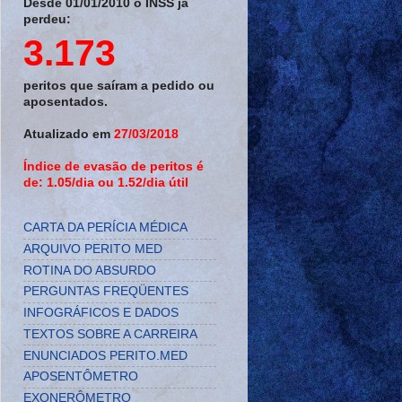
Desde 01/01/2010 o INSS já
perdeu:
3.173
peritos que saíram a pedido ou
aposentados.
Atualizado em
27/03/2018
Índice de evasão de peritos é
de: 1.05/dia ou 1.52/dia útil
CARTA DA PERÍCIA MÉDICA
ARQUIVO PERITO MED
ROTINA DO ABSURDO
PERGUNTAS FREQÜENTES
INFOGRÁFICOS E DADOS
TEXTOS SOBRE A CARREIRA
ENUNCIADOS PERITO.MED
APOSENTÔMETRO
EXONERÔMETRO