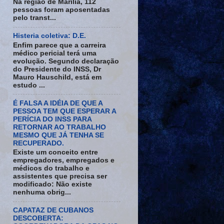
Na região de Marília, 112
pessoas foram aposentadas
pelo transt...
Histeria coletiva: D.E.
Enfim parece que a carreira
médico pericial terá uma
evolução. Segundo declaração
do Presidente do INSS, Dr
Mauro Hauschild, está em
estudo ...
É FALSA A IDÉIA DE QUE A
PESSOA TEM QUE ESPERAR A
PERÍCIA DO INSS PARA
RETORNAR AO TRABALHO
MESMO QUE JÁ TENHA SE
RECUPERADO.
Existe um conceito entre
empregadores, empregados e
médicos do trabalho e
assistentes que precisa ser
modificado: Não existe
nenhuma obrig...
CAPATAZ DE CUBANOS
DESCOBERTA: