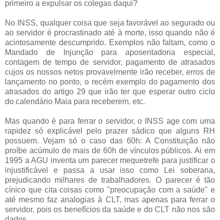
primeiro a expulsar os colegas daqui?
No INSS, qualquer coisa que seja favorável ao segurado ou
ao servidor é procrastinado até à morte, isso quando não é
acintosamente descumprido. Exemplos não faltam, como o
Mandado de Injunção para aposentadoria especial,
contagem de tempo de servidor, pagamento de atrasados
cujos os nossos netos provavelmente irão receber, erros de
lançamento no ponto, o recém exemplo do pagamento dos
atrasados do artigo 29 que irão ter que esperar outro ciclo
do calendário Maia para receberem, etc.
Mas quando é para ferrar o servidor, o INSS age com uma
rapidez só explicável pelo prazer sádico que alguns RH
possuem. Vejam só o caso das 60h: A Constituição não
proíbe acúmulo de mais de 60h de vínculos públicos. Ai em
1995 a AGU inventa um parecer mequetrefe para justificar o
injustificável e passa a usar isso como Lei soberana,
prejudicando milhares de trabalhadores. O parecer é tão
cínico que cita coisas como "preocupação com a saúde" e
até mesmo faz analogias à CLT, mas apenas para ferrar o
servidor, pois os benefícios da saúde e do CLT não nos são
dados.