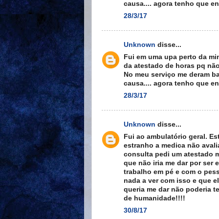
causa.... agora tenho que ent
28/3/17
Unknown
disse...
Fui em uma upa perto da min
da atestado de horas pq não
No meu serviço me deram ba
causa.... agora tenho que ent
28/3/17
Unknown
disse...
Fui ao ambulatório geral. E
estranho a medica não avali
consulta pedi um atestado mé
que não iria me dar por ser
trabalho em pé e com o pess
nada a ver com isso e que e
queria me dar não poderia te
de humanidade!!!!
30/8/17