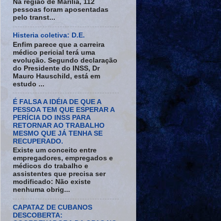
Na região de Marília, 112
pessoas foram aposentadas
pelo transt...
Histeria coletiva: D.E.
Enfim parece que a carreira
médico pericial terá uma
evolução. Segundo declaração
do Presidente do INSS, Dr
Mauro Hauschild, está em
estudo ...
É FALSA A IDÉIA DE QUE A
PESSOA TEM QUE ESPERAR A
PERÍCIA DO INSS PARA
RETORNAR AO TRABALHO
MESMO QUE JÁ TENHA SE
RECUPERADO.
Existe um conceito entre
empregadores, empregados e
médicos do trabalho e
assistentes que precisa ser
modificado: Não existe
nenhuma obrig...
CAPATAZ DE CUBANOS
DESCOBERTA: