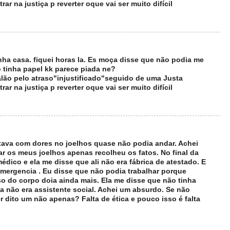
rar na justiça p reverter oque vai ser muito difícil
ha casa. fiquei horas la. Es moça disse que não podia me
 tinha papel kk parece piada ne?
lão pelo atraso"injustificado"seguido de uma Justa
rar na justiça p reverter oque vai ser muito difícil
stava com dores no joelhos quase não podia andar. Achei
ar os meus joelhos apenas recolheu os fatos. No final da
dico e ela me disse que ali não era fábrica de atestado. E
 emergencia . Eu disse que não podia trabalhar porque
o do corpo doia ainda mais. Ela me disse que não tinha
la não era assistente social. Achei um absurdo. Se não
r dito um não apenas? Falta de ética e pouco isso é falta