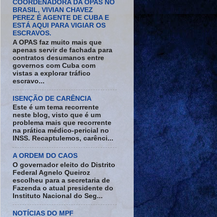
COORDENADORA DA OPAS NO
BRASIL, VIVIAN CHAVEZ
PEREZ É AGENTE DE CUBA E
ESTÁ AQUI PARA VIGIAR OS
ESCRAVOS.
A OPAS faz muito mais que
apenas servir de fachada para
contratos desumanos entre
governos com Cuba com
vistas a explorar tráfico
escravo...
ISENÇÃO DE CARÊNCIA
Este é um tema recorrente
neste blog, visto que é um
problema mais que recorrente
na prática médico-pericial no
INSS. Recaptulemos, carênci...
A ORDEM DO CAOS
O governador eleito do Distrito
Federal Agnelo Queiroz
escolheu para a secretaria de
Fazenda o atual presidente do
Instituto Nacional do Seg...
NOTÍCIAS DO MPF