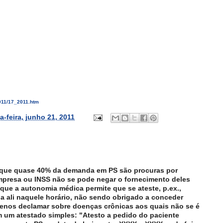
011/17_2011.htm
ça-feira, junho 21, 2011
ue quase 40% da demanda em PS são procuras por
empresa ou INSS não se pode negar o fornecimento deles
 que a autonomia médica permite que se ateste, p.ex.,
 ali naquele horário, não sendo obrigado a conceder
enos declamar sobre doenças crônicas aos quais não se é
 um atestado simples: "Atesto a pedido do paciente