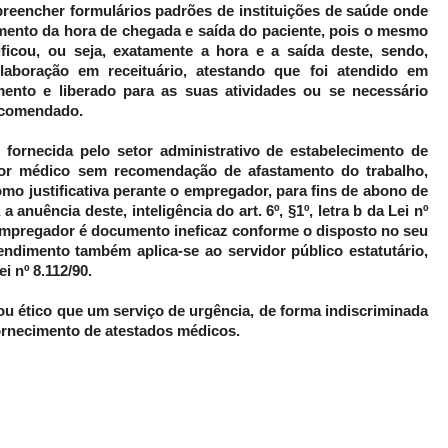
preencher formulários padrões de instituições de saúde onde
ento da hora de chegada e saída do paciente, pois o mesmo
ficou, ou seja, exatamente a hora e a saída deste, sendo,
laboração em receituário, atestando que foi atendido em
mento e liberado para as suas atividades ou se necessário
ecomendado.
fornecida pelo setor administrativo de estabelecimento de
or médico sem recomendação de afastamento do trabalho,
o justificativa perante o empregador, para fins de abono de
a anuência deste, inteligência do art. 6º, §1º, letra b da Lei nº
empregador é documento ineficaz conforme o disposto no seu
entendimento também aplica-se ao servidor público estatutário,
ei nº 8.112/90.
 ou ético que um serviço de urgência, de forma indiscriminada
ornecimento de atestados médicos.