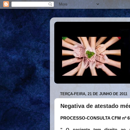
TERÇA-FEIRA, 21 DE JUNHO DE 2011
Negativa de atestado méd
PROCESSO-CONSULTA CFM nº 6.
"...O paciente tem direito ao