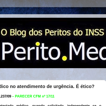
ico no atendimento de urgência. É ético?
237/09
– PARECER CFM nº 17/11
 atestado médico, quando solicitado, independente se o