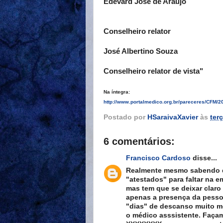
Edevard José de Araújo
Conselheiro relator
José Albertino Souza
Conselheiro relator de vista"
Na íntegra:
http://www.portalmedico.org.br/pareceres/CFM/2
Postado por
HSaraivaXavier
às
ter
6 comentários:
Francisco Cardoso
disse...
Realmente mesmo sabendo q
"atestados" para faltar na 
mas tem que se deixar claro
apenas a presença da pessoa
"dias" de descanso muito m
o médico asssistente. Façam