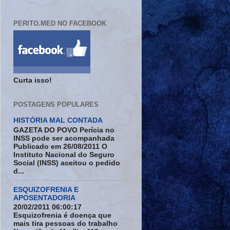
PERITO.MED NO FACEBOOK
Curta isso!
POSTAGENS POPULARES
HISTÓRIA MAL CONTADA
GAZETA DO POVO Perícia no
INSS pode ser acompanhada
Publicado em 26/08/2011 O
Instituto Nacional do Seguro
Social (INSS) aceitou o pedido
d...
ESQUIZOFRENIA E
APOSENTADORIA
20/02/2011 06:00:17
Esquizofrenia é doença que
mais tira pessoas do trabalho