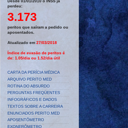
Desde 01/01/2010 o INSS já
perdeu:
3.173
peritos que saíram a pedido ou
aposentados.
Atualizado em
27/03/2018
Índice de evasão de peritos é
de: 1.05/dia ou 1.52/dia útil
CARTA DA PERÍCIA MÉDICA
ARQUIVO PERITO MED
ROTINA DO ABSURDO
PERGUNTAS FREQÜENTES
INFOGRÁFICOS E DADOS
TEXTOS SOBRE A CARREIRA
ENUNCIADOS PERITO.MED
APOSENTÔMETRO
EXONERÔMETRO