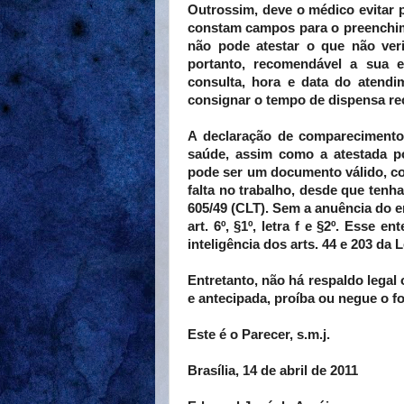
Outrossim, deve o médico evitar 
constam campos para o preenchim
não pode atestar o que não veri
portanto, recomendável a sua e
consulta, hora e data do atendi
consignar o tempo de dispensa r
A declaração de comparecimento 
saúde, assim como a atestada p
pode ser um documento válido, com
falta no trabalho, desde que tenha 
605/49 (CLT). Sem a anuência do 
art. 6º, §1º, letra f e §2º. Esse 
inteligência dos arts. 44 e 203 da L
Entretanto, não há respaldo legal
e antecipada, proíba ou negue o f
Este é o Parecer, s.m.j.
Brasília, 14 de abril de 2011