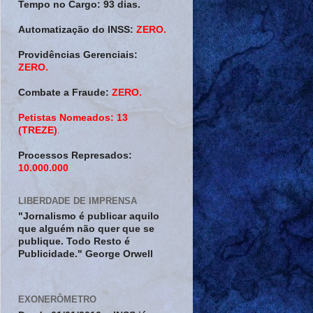
Tempo no Cargo:
93 dias.
Automatização do INSS:
ZERO.
Providências Gerenciais:
ZERO.
Combate a Fraude:
ZERO.
Petistas Nomeados:
13
(TREZE)
.
Processos Represados:
10.000.000
LIBERDADE DE IMPRENSA
"Jornalismo é publicar aquilo
que alguém não quer que se
publique. Todo Resto é
Publicidade." George Orwell
EXONERÔMETRO