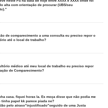
e neste PS na data de hoje entre XXXX e XXXX onde foi
o alta com orientação de procurar (UBS/seu
tc)."
ão de comparecimento a uma consulta eu preciso repor o
rio até o local de trabalho?
tório médico até meu local de trabalho eu preciso repor
ração de Comparecimento?
ha casa. fiquei horas la. Es moça disse que não podia me
 tinha papel kk parece piada ne?
lão pelo atraso"injustificado"seguido de uma Justa