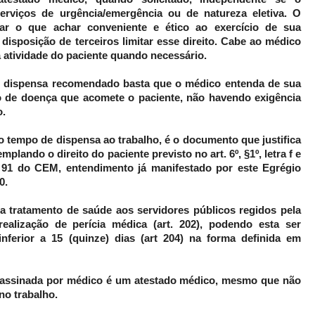
erviços de urgência/emergência ou de natureza eletiva. O
ar o que achar conveniente e ético ao exercício de sua
isposição de terceiros limitar esse direito. Cabe ao médico
 atividade do paciente quando necessário.
e dispensa recomendado basta que o médico entenda de sua
ão de doença que acomete o paciente, não havendo exigência
o.
 tempo de dispensa ao trabalho, é o documento que justifica
mplando o direito do paciente previsto no art. 6º, §1º, letra f e
t. 91 do CEM, entendimento já manifestado por este Egrégio
0.
a tratamento de saúde aos servidores públicos regidos pela
realização de perícia médica (art. 202), podendo esta ser
inferior a 15 (quinze) dias (art 204) na forma definida em
 assinada por médico é um atestado médico, mesmo que não
no trabalho.