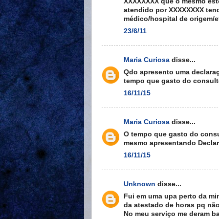
XXXXXXXX que o mesmo estev
atendido por XXXXXXXX tend
médico/hospital de origem/e
23/6/11
Maria Curiosa
disse...
Qdo apresento uma declaraç
tempo que gasto do consultó
16/11/15
Maria Curiosa
disse...
O tempo que gasto do consul
mesmo apresentando Decla
16/11/15
Unknown
disse...
Fui em uma upa perto da min
da atestado de horas pq não
No meu serviço me deram ba