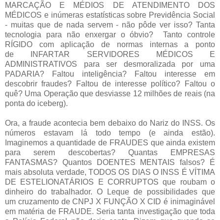
MARCAÇÃO E MÉDIOS DE ATENDIMENTO DOS
MÉDICOS e inúmeras estatísticas sobre Previdência Social
- muitas que de nada servem - não pôde ver isso? Tanta
tecnologia para não enxergar o óbvio? Tanto controle
RÍGIDO com aplicação de normas internas a ponto
de INFARTAR SERVIDORES MÉDICOS E
ADMINISTRATIVOS para ser desmoralizada por uma
PADARIA? Faltou inteligência? Faltou interesse em
descobrir fraudes? Faltou de interesse político? Faltou o
quê? Uma Operação que desviasse 12 milhões de reais (na
ponta do iceberg).
Ora, a fraude acontecia bem debaixo do Nariz do INSS. Os
números estavam lá todo tempo (e ainda estão).
Imaginemos a quantidade de FRAUDES que ainda existem
para serem descobertas? Quantas EMPRESAS
FANTASMAS? Quantos DOENTES MENTAIS falsos? É
mais absoluta verdade, TODOS OS DIAS O INSS É VÍTIMA
DE ESTELIONATÁRIOS E CORRUPTOS que roubam o
dinheiro do trabalhador. O Leque de possibilidades que
um cruzamento de CNPJ X FUNÇÃO X CID é inimaginável
em matéria de FRAUDE. Seria tanta investigação que toda