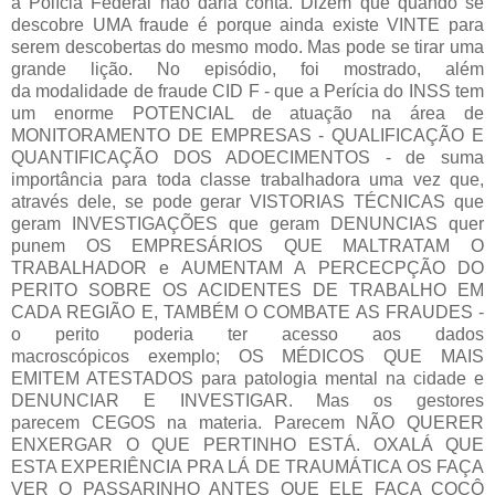
a Polícia Federal não daria conta. Dizem que quando se
descobre UMA fraude é porque ainda existe VINTE para
serem descobertas do mesmo modo. Mas pode se tirar uma
grande lição. No episódio, foi mostrado, além
da modalidade de fraude CID F - que a Perícia do INSS tem
um enorme POTENCIAL de atuação na área de
MONITORAMENTO DE EMPRESAS - QUALIFICAÇÃO E
QUANTIFICAÇÃO DOS ADOECIMENTOS - de suma
importância para toda classe trabalhadora uma vez que,
através dele, se pode gerar VISTORIAS TÉCNICAS que
geram INVESTIGAÇÕES que geram DENUNCIAS quer
punem OS EMPRESÁRIOS QUE MALTRATAM O
TRABALHADOR e AUMENTAM A PERCECPÇÃO DO
PERITO SOBRE OS ACIDENTES DE TRABALHO EM
CADA REGIÃO E, TAMBÉM O COMBATE AS FRAUDES -
o perito poderia ter acesso aos dados
macroscópicos exemplo; OS MÉDICOS QUE MAIS
EMITEM ATESTADOS para patologia mental na cidade e
DENUNCIAR E INVESTIGAR. Mas os gestores
parecem CEGOS na materia. Parecem NÃO QUERER
ENXERGAR O QUE PERTINHO ESTÁ. OXALÁ QUE
ESTA EXPERIÊNCIA PRA LÁ DE TRAUMÁTICA OS FAÇA
VER O PASSARINHO ANTES QUE ELE FAÇA COCÔ