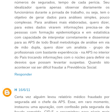
números de segurados, tempo de cada perícia. Seu
idealizador queria apenas observar diariamente os
funcionários durante a jornada de trabalho, ou seja, tem o
objetivo de gerar dados para análises simples, pouco
complexas. Para análises mais elaboradas, quero dizer,
para estes dados virarem informações precisa-se de
pessoas com formação epidemiológica e em estatística
com capacidade de interpretar corretamente e disseminar
para as APS de todo Brasil metodologia de análise em via
de mão dupla, quero dizer um analista - grupo de
profissionais com bastante experiênccia - na APS no interior
do País trocando informações com o núcleo para definir os
desvios que possam levantar suspeitas. Quando isto
acontecer vai ser difícil fraudar a Previdência Social.
Responder
H
16/6/11
Certa vez alguém levou relatório médico fraudado por
segurada até o chefe da APS. Esse, em raro momento,
instaurou uma apuração, com confissão pela segurada da
fraude cometida, CID-F, e encaminhou para níveis mais