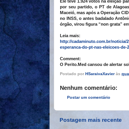
Ele teve 1.924 votos na eleição p
por seu partido, o PT de Alagoas,
Maceió, mas após a Operação CID-F
no INSS, o antes badalado Antônio
órgão, virou figura “non grata” en
Leia mais:
http://cadaminuto.com.br/noticia/2
esperanca-do-pt-nas-eleicoes-de-
Comment:
O Perito.Med cansou de alertar s
Postado por
HSaraivaXavier
às
qua
Nenhum comentário:
Postar um comentário
Postagem mais recente