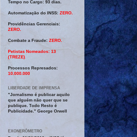
Tempo no Cargo:
93 dias.
Automatização do INSS:
ZERO.
Providências Gerenciais:
ZERO.
Combate a Fraude:
ZERO.
Petistas Nomeados:
13
(TREZE)
.
Processos Represados:
10.000.000
LIBERDADE DE IMPRENSA
"Jornalismo é publicar aquilo
que alguém não quer que se
publique. Todo Resto é
Publicidade." George Orwell
EXONERÔMETRO