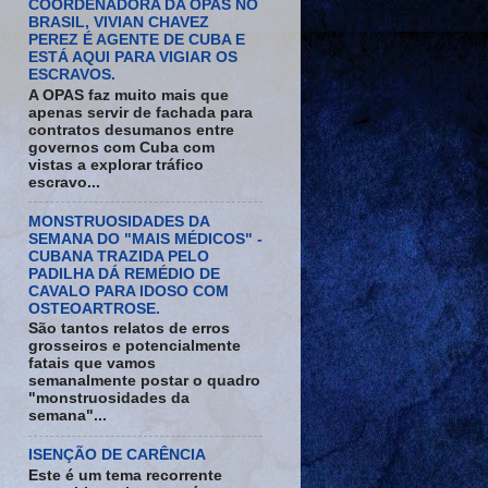
COORDENADORA DA OPAS NO
BRASIL, VIVIAN CHAVEZ
PEREZ É AGENTE DE CUBA E
ESTÁ AQUI PARA VIGIAR OS
ESCRAVOS.
A OPAS faz muito mais que
apenas servir de fachada para
contratos desumanos entre
governos com Cuba com
vistas a explorar tráfico
escravo...
MONSTRUOSIDADES DA
SEMANA DO "MAIS MÉDICOS" -
CUBANA TRAZIDA PELO
PADILHA DÁ REMÉDIO DE
CAVALO PARA IDOSO COM
OSTEOARTROSE.
São tantos relatos de erros
grosseiros e potencialmente
fatais que vamos
semanalmente postar o quadro
"monstruosidades da
semana"...
ISENÇÃO DE CARÊNCIA
Este é um tema recorrente