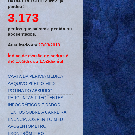
Desde 01/01/2010 o INSS já
perdeu:
3.173
peritos que saíram a pedido ou
aposentados.
Atualizado em
27/03/2018
Índice de evasão de peritos é
de: 1.05/dia ou 1.52/dia útil
CARTA DA PERÍCIA MÉDICA
ARQUIVO PERITO MED
ROTINA DO ABSURDO
PERGUNTAS FREQÜENTES
INFOGRÁFICOS E DADOS
TEXTOS SOBRE A CARREIRA
ENUNCIADOS PERITO.MED
APOSENTÔMETRO
EXONERÔMETRO