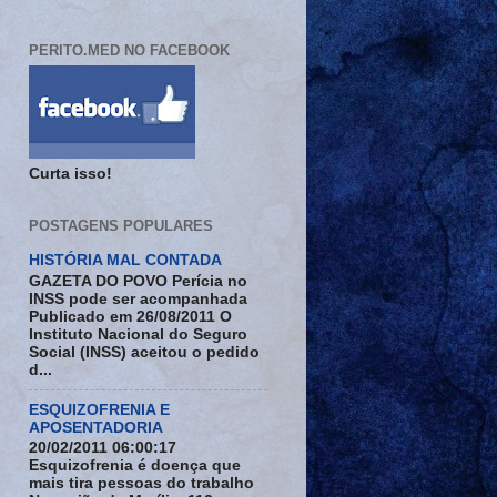
PERITO.MED NO FACEBOOK
Curta isso!
POSTAGENS POPULARES
HISTÓRIA MAL CONTADA
GAZETA DO POVO Perícia no
INSS pode ser acompanhada
Publicado em 26/08/2011 O
Instituto Nacional do Seguro
Social (INSS) aceitou o pedido
d...
ESQUIZOFRENIA E
APOSENTADORIA
20/02/2011 06:00:17
Esquizofrenia é doença que
mais tira pessoas do trabalho