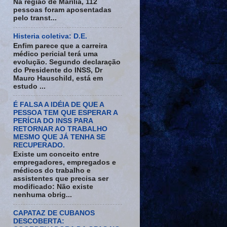
Na região de Marília, 112
pessoas foram aposentadas
pelo transt...
Histeria coletiva: D.E.
Enfim parece que a carreira
médico pericial terá uma
evolução. Segundo declaração
do Presidente do INSS, Dr
Mauro Hauschild, está em
estudo ...
É FALSA A IDÉIA DE QUE A
PESSOA TEM QUE ESPERAR A
PERÍCIA DO INSS PARA
RETORNAR AO TRABALHO
MESMO QUE JÁ TENHA SE
RECUPERADO.
Existe um conceito entre
empregadores, empregados e
médicos do trabalho e
assistentes que precisa ser
modificado: Não existe
nenhuma obrig...
CAPATAZ DE CUBANOS
DESCOBERTA: