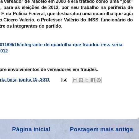
ara vereador de Maceió em 2008 e era tratado como uma “joia”
 para as eleições de 2012, por seu trabalho na periferia de
, da Polícia Federal, que desbaratou uma quadrilha que agia
 Cícero Valério, o Professor Valério do INSS, funcionário do
tre os integrantes do partido.
011/06/15/integrante-de-quadrilha-que-fraudou-inss-seria-
2012
obre envolvimentos de vereadores em fraudes.
rta-feira, junho 15, 2011
Página inicial
Postagem mais antiga