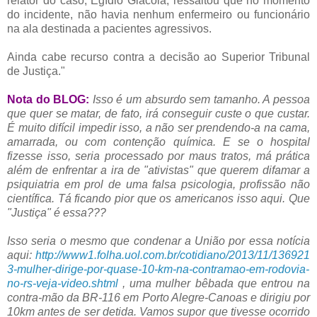
relator do caso, Egídio Giacoia, ressaltou que no momento
do incidente, não havia nenhum enfermeiro ou funcionário
na ala destinada a pacientes agressivos.
Ainda cabe recurso contra a decisão ao Superior Tribunal
de Justiça."
Nota do BLOG:
Isso é um absurdo sem tamanho. A pessoa
que quer se matar, de fato, irá conseguir custe o que custar.
É muito difícil impedir isso, a não ser prendendo-a na cama,
amarrada, ou com contenção química. E se o hospital
fizesse isso, seria processado por maus tratos, má prática
além de enfrentar a ira de "ativistas" que querem difamar a
psiquiatria em prol de uma falsa psicologia, profissão não
científica. Tá ficando pior que os americanos isso aqui. Que
"Justiça" é essa???
Isso seria o mesmo que condenar a União por essa notícia
aqui:
http://www1.folha.uol.com.br/cotidiano/2013/11/136921
3-mulher-dirige-por-quase-10-km-na-contramao-em-rodovia-
no-rs-veja-video.shtml
, uma mulher bêbada que entrou na
contra-mão da BR-116 em Porto Alegre-Canoas e dirigiu por
10km antes de ser detida. Vamos supor que tivesse ocorrido