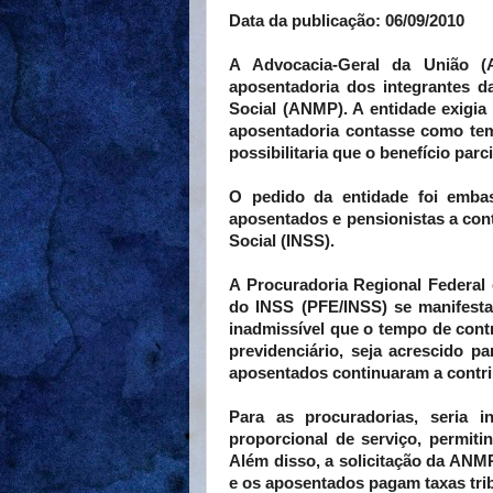
Data da publicação: 06/09/2010
A Advocacia-Geral da União (A
aposentadoria dos integrantes d
Social (ANMP). A entidade exigia 
aposentadoria contasse como tem
possibilitaria que o benefício parci
O pedido da entidade foi emba
aposentados e pensionistas a cont
Social (INSS).
A Procuradoria Regional Federal 
do INSS (PFE/INSS) se manifesta
inadmissível que o tempo de cont
previdenciário, seja acrescido p
aposentados continuaram a contrib
Para as procuradorias, seria 
proporcional de serviço, permitin
Além disso, a solicitação da ANMP
e os aposentados pagam taxas trib