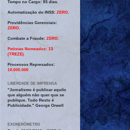
Tempo no Cargo:
93 dias.
Automatização do INSS:
ZERO.
Providências Gerenciais:
ZERO.
Combate a Fraude:
ZERO.
Petistas Nomeados:
13
(TREZE)
.
Processos Represados:
10.000.000
LIBERDADE DE IMPRENSA
"Jornalismo é publicar aquilo
que alguém não quer que se
publique. Todo Resto é
Publicidade." George Orwell
EXONERÔMETRO