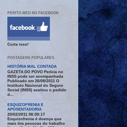
PERITO.MED NO FACEBOOK
Curta isso!
POSTAGENS POPULARES
HISTÓRIA MAL CONTADA
GAZETA DO POVO Perícia no
INSS pode ser acompanhada
Publicado em 26/08/2011 O
Instituto Nacional do Seguro
Social (INSS) aceitou o pedido
d...
ESQUIZOFRENIA E
APOSENTADORIA
20/02/2011 06:00:17
Esquizofrenia é doença que
mais tira pessoas do trabalho