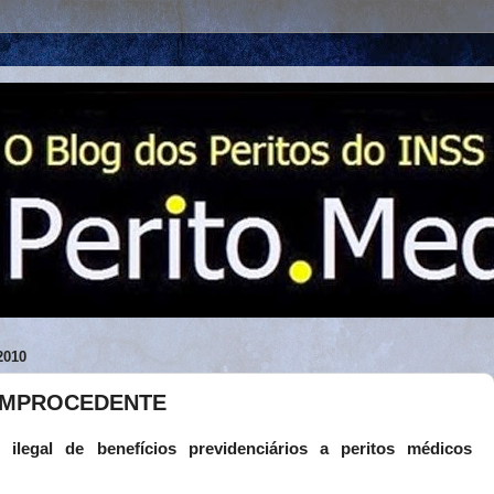
2010
IMPROCEDENTE
 ilegal de benefícios previdenciários a peritos médicos