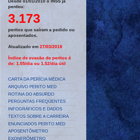
Desde 01/01/2010 o INSS já
perdeu:
3.173
peritos que saíram a pedido ou
aposentados.
Atualizado em
27/03/2018
Índice de evasão de peritos é
de: 1.05/dia ou 1.52/dia útil
CARTA DA PERÍCIA MÉDICA
ARQUIVO PERITO MED
ROTINA DO ABSURDO
PERGUNTAS FREQÜENTES
INFOGRÁFICOS E DADOS
TEXTOS SOBRE A CARREIRA
ENUNCIADOS PERITO.MED
APOSENTÔMETRO
EXONERÔMETRO