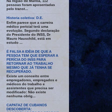
Na região de Marília, 112
pessoas foram aposentadas
pelo transt...
Histeria coletiva: D.E.
Enfim parece que a carreira
médico pericial terá uma
evolução. Segundo declaração
do Presidente do INSS, Dr
Mauro Hauschild, está em
estudo ...
É FALSA A IDÉIA DE QUE A
PESSOA TEM QUE ESPERAR A
PERÍCIA DO INSS PARA
RETORNAR AO TRABALHO
MESMO QUE JÁ TENHA SE
RECUPERADO.
Existe um conceito entre
empregadores, empregados e
médicos do trabalho e
assistentes que precisa ser
modificado: Não existe
nenhuma obrig...
CAPATAZ DE CUBANOS
DESCOBERTA: