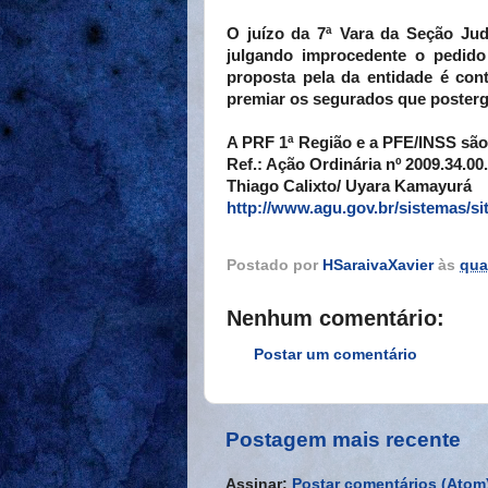
O juízo da 7ª Vara da Seção Jud
julgando improcedente o pedid
proposta pela da entidade é cont
premiar os segurados que posterg
A PRF 1ª Região e a PFE/INSS são
Ref.: Ação Ordinária nº 2009.34.00
Thiago Calixto/ Uyara Kamayurá
http://www.agu.gov.br/sistemas/s
Postado por
HSaraivaXavier
às
qua
Nenhum comentário:
Postar um comentário
Postagem mais recente
Assinar:
Postar comentários (Atom