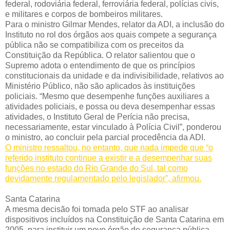
federal, rodoviária federal, ferroviária federal, polícias civis,
e militares e corpos de bombeiros militares.
Para o ministro Gilmar Mendes, relator da ADI, a inclusão do
Instituto no rol dos órgãos aos quais compete a segurança
pública não se compatibiliza com os preceitos da
Constituição da República. O relator salientou que o
Supremo adota o entendimento de que os princípios
constitucionais da unidade e da indivisibilidade, relativos ao
Ministério Público, não são aplicados às instituições
policiais. “Mesmo que desempenhe funções auxiliares a
atividades policiais, e possa ou deva desempenhar essas
atividades, o Instituto Geral de Perícia não precisa,
necessariamente, estar vinculado à Polícia Civil”, ponderou
o ministro, ao concluir pela parcial procedência da ADI.
O ministro ressaltou, no entanto, que nada impede que “o
referido instituto continue a existir e a desempenhar suas
funções no estado do Rio Grande do Sul, tal como
devidamente regulamentado pelo legislador”, afirmou.
Santa Catarina
A mesma decisão foi tomada pelo STF ao analisar
dispositivos incluídos na Constituição de Santa Catarina em
2005, para instituir um novo órgão de segurança pública