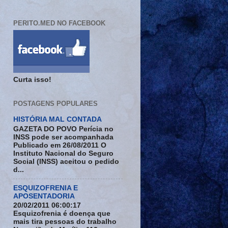
PERITO.MED NO FACEBOOK
Curta isso!
POSTAGENS POPULARES
HISTÓRIA MAL CONTADA
GAZETA DO POVO Perícia no
INSS pode ser acompanhada
Publicado em 26/08/2011 O
Instituto Nacional do Seguro
Social (INSS) aceitou o pedido
d...
ESQUIZOFRENIA E
APOSENTADORIA
20/02/2011 06:00:17
Esquizofrenia é doença que
mais tira pessoas do trabalho