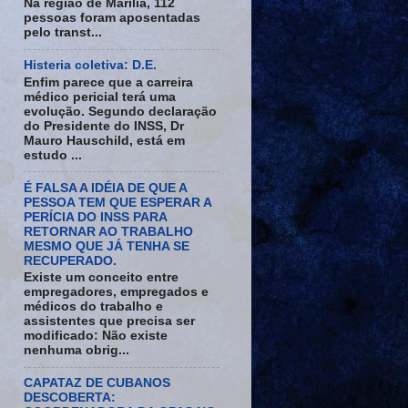
Na região de Marília, 112
pessoas foram aposentadas
pelo transt...
Histeria coletiva: D.E.
Enfim parece que a carreira
médico pericial terá uma
evolução. Segundo declaração
do Presidente do INSS, Dr
Mauro Hauschild, está em
estudo ...
É FALSA A IDÉIA DE QUE A
PESSOA TEM QUE ESPERAR A
PERÍCIA DO INSS PARA
RETORNAR AO TRABALHO
MESMO QUE JÁ TENHA SE
RECUPERADO.
Existe um conceito entre
empregadores, empregados e
médicos do trabalho e
assistentes que precisa ser
modificado: Não existe
nenhuma obrig...
CAPATAZ DE CUBANOS
DESCOBERTA: