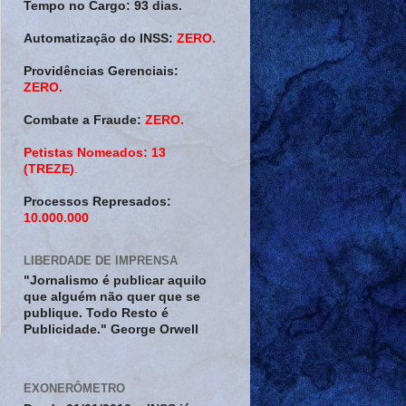
Tempo no Cargo:
93 dias.
Automatização do INSS:
ZERO.
Providências Gerenciais:
ZERO.
Combate a Fraude:
ZERO.
Petistas Nomeados:
13
(TREZE)
.
Processos Represados:
10.000.000
LIBERDADE DE IMPRENSA
"Jornalismo é publicar aquilo
que alguém não quer que se
publique. Todo Resto é
Publicidade." George Orwell
EXONERÔMETRO