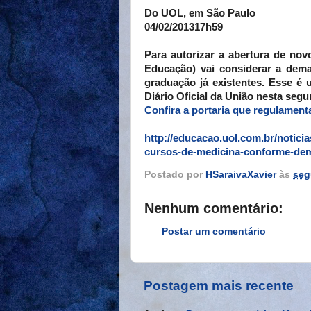
Do UOL, em São Paulo
04/02/201317h59
Para autorizar a abertura de no
Educação) vai considerar a de
graduação já existentes. Esse é
Diário Oficial da União nesta segun
Confira a portaria que regulament
http://educacao.uol.com.br/notici
cursos-de-medicina-conforme-dem
Postado por
HSaraivaXavier
às
seg
Nenhum comentário:
Postar um comentário
Postagem mais recente