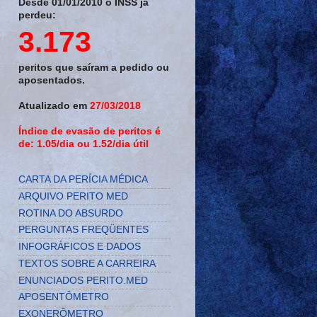
Desde 01/01/2010 o INSS já
perdeu:
3.173
peritos que saíram a pedido ou
aposentados.
Atualizado em
27/03/2018
Índice de evasão de peritos é
de: 1.05/dia ou 1.52/dia útil
CARTA DA PERÍCIA MÉDICA
ARQUIVO PERITO MED
ROTINA DO ABSURDO
PERGUNTAS FREQÜENTES
INFOGRÁFICOS E DADOS
TEXTOS SOBRE A CARREIRA
ENUNCIADOS PERITO.MED
APOSENTÔMETRO
EXONERÔMETRO