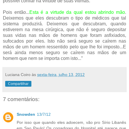
possível confiar na virtude de suas vítimas.
Pois então...
Esta é a virtude da qual estou abrindo mão
.
Deixemos que eles descubram o tipo de médicos que tal
sistema produzirá. Deixemos que descubram, quando
estiverem na mesa cirúrgica, que não é seguro depositar
suas vidas nas mãos de homens que foram asfixiados,
sufocados por eles. Isto não será seguro se caírem nas
mãos de um homem ressentido pelo que lhe foi imposto...E
será ainda menos seguro se caírem nas mãos de um
homem que nem se importa com isto...”
Luciana Coiro
às
sexta-feira, julho 13, 2012
Compartilhar
7 comentários:
Snowden
13/7/12
Por isso que quando eles adoecem, vão pro Sírio Libanês
em Sao Paulo! Os corredores do Hospital até parece que