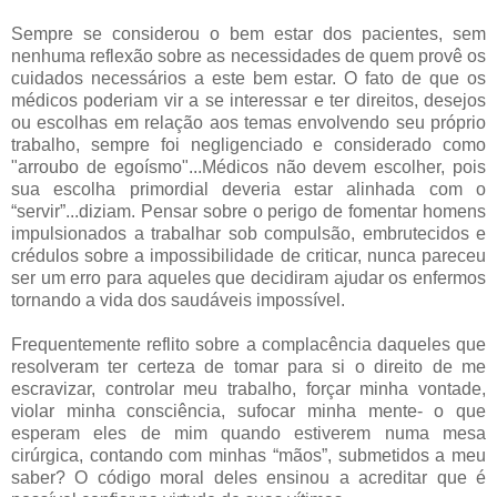
Sempre se considerou o bem estar dos pacientes, sem
nenhuma reflexão sobre as necessidades de quem provê os
cuidados necessários a este bem estar. O fato de que os
médicos poderiam vir a se interessar e ter direitos, desejos
ou escolhas em relação aos temas envolvendo seu próprio
trabalho, sempre foi negligenciado e considerado como
"arroubo de egoísmo"...Médicos não devem escolher, pois
sua escolha primordial deveria estar alinhada com o
“servir”...diziam. Pensar sobre o perigo de fomentar homens
impulsionados a trabalhar sob compulsão, embrutecidos e
crédulos sobre a impossibilidade de criticar, nunca pareceu
ser um erro para aqueles que decidiram ajudar os enfermos
tornando a vida dos saudáveis impossível.
Frequentemente reflito sobre a complacência daqueles que
resolveram ter certeza de tomar para si o direito de me
escravizar, controlar meu trabalho, forçar minha vontade,
violar minha consciência, sufocar minha mente- o que
esperam eles de mim quando estiverem numa mesa
cirúrgica, contando com minhas “mãos”, submetidos a meu
saber? O código moral deles ensinou a acreditar que é