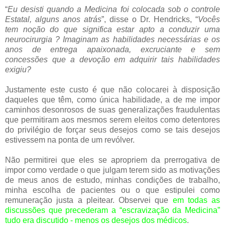
“
Eu desisti quando a Medicina foi colocada sob o controle
Estatal, alguns anos atrás
”, disse o Dr. Hendricks, “
Vocês
tem noção do que significa estar apto a conduzir uma
neurocirurgia ? Imaginam as habilidades necessárias e os
anos de entrega apaixonada, excruciante e sem
concessões que a devoção em adquirir tais habilidades
exigiu?
Justamente este custo é que não colocarei à disposição
daqueles que têm, como única habilidade, a de me impor
caminhos desonrosos de suas generalizações fraudulentas
que permitiram aos mesmos serem eleitos como detentores
do privilégio de forçar seus desejos como se tais desejos
estivessem na ponta de um revólver.
Não permitirei que eles se apropriem da prerrogativa de
impor como verdade o que julgam terem sido as motivações
de meus anos de estudo, minhas condições de trabalho,
minha escolha de pacientes ou o que estipulei como
remuneração justa a pleitear. Observei que
em todas as
discussões que precederam a “escravização da Medicina”
tudo era discutido - menos os desejos dos médicos
.