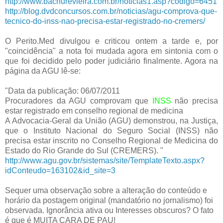
http://www.bachurevieira.com.br/noticias1.asp?codigo=6451
http://blog.dvdconcursos.com.br/noticias/agu-comprova-que-
tecnico-do-inss-nao-precisa-estar-registrado-no-cremers/
O Perito.Med divulgou e criticou ontem a tarde e, por
"coincidência" a nota foi mudada agora em sintonia com o
que foi decidido pelo poder judiciário finalmente. Agora na
página da AGU lê-se:
"Data da publicação: 06/07/2011
Procuradores da AGU comprovam que
INSS
não precisa
estar registrado em conselho regional de medicina
A Advocacia-Geral da União (AGU) demonstrou, na Justiça,
que o Instituto Nacional do Seguro Social (INSS) não
precisa estar inscrito no Conselho Regional de Medicina do
Estado do Rio Grande do Sul (CREMERS). "
http://www.agu.gov.br/sistemas/site/TemplateTexto.aspx?
idConteudo=163102&id_site=3
Sequer uma observação sobre a alteração do conteúdo e
horário da postagem original (mandatório no jornalismo) foi
observada. Ignorância ativa ou Interesses obscuros? O fato
é que é MUITA CARA DE PAU!