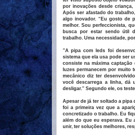
por inovações desde criança, 
Após ser afastado do trabalho
algo inovador. “Eu gosto de p
melhor. Sou perfeccionista, qu
busca por estar sendo útil 
trabalho. Uma necessidade, porq
”
A pipa com leds foi desenvo
sistema que ela usa pode ser u
consiste na máxima captação d
luzes permanecem por muito t
mecânico diz ter desenvolvid
você descarrega a linha, dá 
desligar.” Segundo ele, os test
Apesar de já ter soltado a pip
foi a primeira vez que a apari
concretizado o trabalho. Eu fi
além do que eu esperava. Eu a
unir, ter soluções melhores, re