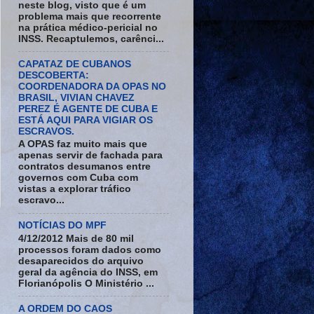
neste blog, visto que é um
problema mais que recorrente
na prática médico-pericial no
INSS. Recaptulemos, carênci...
CAPATAZ DE CUBANOS
DESCOBERTA:
COORDENADORA DA OPAS NO
BRASIL, VIVIAN CHAVEZ
PEREZ É AGENTE DE CUBA E
ESTÁ AQUI PARA VIGIAR OS
ESCRAVOS.
A OPAS faz muito mais que
apenas servir de fachada para
contratos desumanos entre
governos com Cuba com
vistas a explorar tráfico
escravo...
NOTÍCIAS DO MPF
4/12/2012 Mais de 80 mil
processos foram dados como
desaparecidos do arquivo
geral da agência do INSS, em
Florianópolis O Ministério ...
A ORDEM DO CAOS