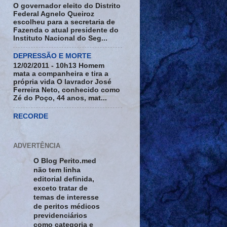
O governador eleito do Distrito
Federal Agnelo Queiroz
escolheu para a secretaria de
Fazenda o atual presidente do
Instituto Nacional do Seg...
DEPRESSÃO E MORTE
12/02/2011 - 10h13 Homem
mata a companheira e tira a
própria vida O lavrador José
Ferreira Neto, conhecido como
Zé do Poço, 44 anos, mat...
RECORDE
ADVERTÊNCIA
O Blog Perito.med
não tem linha
editorial definida,
exceto tratar de
temas de interesse
de peritos médicos
previdenciários
como categoria e