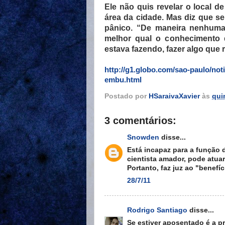
Ele não quis revelar o local d
área da cidade. Mas diz que 
pânico. “De maneira nenhuma,
melhor qual o conhecimento q
estava fazendo, fazer algo que 
http://g1.globo.com/sao-paulo/noti
embu.html
Postado por
HSaraivaXavier
às
quin
3 comentários:
Snowden
disse...
Está incapaz para a função 
cientista amador, pode atua
Portanto, faz juz ao "benefí
28/7/11
Rodrigo Santiago
disse...
Se estiver aposentado é a p