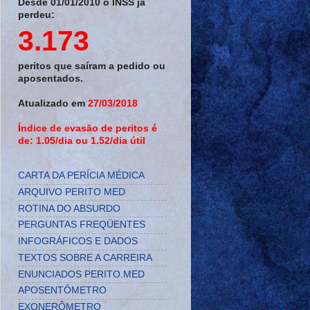
Desde 01/01/2010 o INSS já
perdeu:
3.173
peritos que saíram a pedido ou
aposentados.
Atualizado em
27/03/2018
Índice de evasão de peritos é
de: 1.05/dia ou 1.52/dia útil
CARTA DA PERÍCIA MÉDICA
ARQUIVO PERITO MED
ROTINA DO ABSURDO
PERGUNTAS FREQÜENTES
INFOGRÁFICOS E DADOS
TEXTOS SOBRE A CARREIRA
ENUNCIADOS PERITO.MED
APOSENTÔMETRO
EXONERÔMETRO