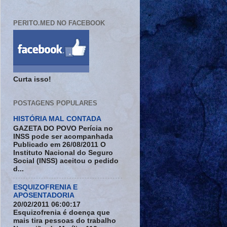
PERITO.MED NO FACEBOOK
Curta isso!
POSTAGENS POPULARES
HISTÓRIA MAL CONTADA
GAZETA DO POVO Perícia no
INSS pode ser acompanhada
Publicado em 26/08/2011 O
Instituto Nacional do Seguro
Social (INSS) aceitou o pedido
d...
ESQUIZOFRENIA E
APOSENTADORIA
20/02/2011 06:00:17
Esquizofrenia é doença que
mais tira pessoas do trabalho