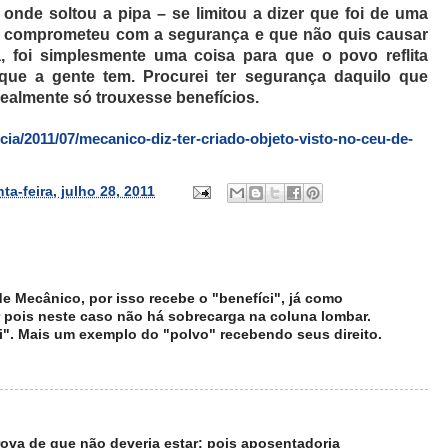
e onde soltou a pipa – se limitou a dizer que foi de uma
se comprometeu com a segurança e que não quis causar
 foi simplesmente uma coisa para que o povo reflita
ue a gente tem. Procurei ter segurança daquilo que
realmente só trouxesse benefícios.
cia/2011/07/mecanico-diz-ter-criado-objeto-visto-no-ceu-de-
ta-feira, julho 28, 2011
de Mecânico, por isso recebe o "benefíci", já como
r pois neste caso não há sobrecarga na coluna lombar.
ci". Mais um exemplo do "polvo" recebendo seus direito.
rova de que não deveria estar: pois aposentadoria