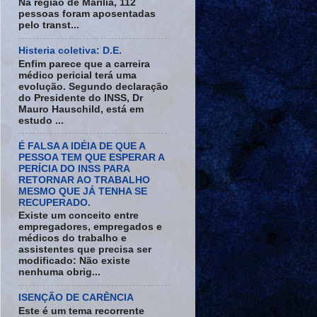
Na região de Marília, 112
pessoas foram aposentadas
pelo transt...
Histeria coletiva: D.E.
Enfim parece que a carreira
médico pericial terá uma
evolução. Segundo declaração
do Presidente do INSS, Dr
Mauro Hauschild, está em
estudo ...
É FALSA A IDÉIA DE QUE A
PESSOA TEM QUE ESPERAR A
PERÍCIA DO INSS PARA
RETORNAR AO TRABALHO
MESMO QUE JÁ TENHA SE
RECUPERADO.
Existe um conceito entre
empregadores, empregados e
médicos do trabalho e
assistentes que precisa ser
modificado: Não existe
nenhuma obrig...
ISENÇÃO DE CARÊNCIA
Este é um tema recorrente