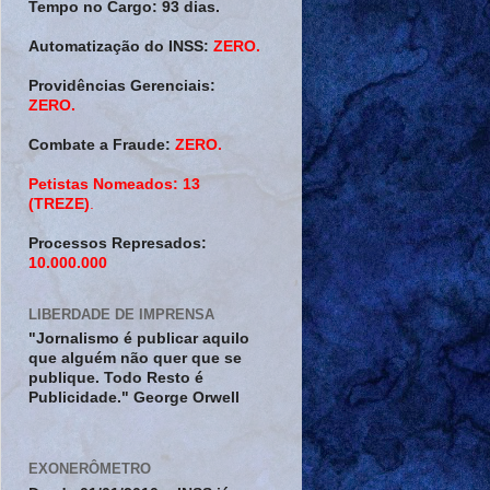
Tempo no Cargo:
93 dias.
Automatização do INSS:
ZERO.
Providências Gerenciais:
ZERO.
Combate a Fraude:
ZERO.
Petistas Nomeados:
13
(TREZE)
.
Processos Represados:
10.000.000
LIBERDADE DE IMPRENSA
"Jornalismo é publicar aquilo
que alguém não quer que se
publique. Todo Resto é
Publicidade." George Orwell
EXONERÔMETRO