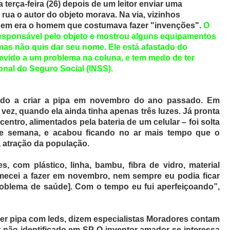
terça-feira (26) depois de um leitor enviar uma
a o autor do objeto morava. Na via, vizinhos
uem era o homem que costumava fazer "invenções".
O
 responsável pelo objeto e mostrou alguns equipamentos
as não quis dar seu nome. Ele está afastado do
devido a um problema na coluna, e tem medo de ter
onal do Seguro Social (INSS).
ado a criar a pipa em novembro do ano passado. Em
a vez, quando ela ainda tinha apenas três luzes. Já pronta
centro, alimentados pela bateria de um celular – foi solta
de semana, e acabou ficando no ar mais tempo que o
 a atração da população.
es, com plástico, linha, bambu, fibra de vidro, material
mecei a fazer em novembro, nem sempre eu podia ficar
roblema de saúde]. Com o tempo eu fui aperfeiçoando”,
r pipa com leds, dizem especialistas Moradores contam
r não identificado em SP O inventor amador se interessa