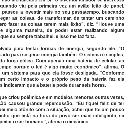
quando viu pela primeira vez um avião feito de papel.
, passou a investir mais no seu passatempo, buscando
egar as coisas, de transformar, de tentar um caminho
ero fazer as coisas terem mais êxito”, diz. “Houve uma
de alguma maneira, de poder estar realizando algum
ue eu sempre trabalhei, e isso me faz falta.
lvida para testar formas de energia, segundo ele. “O
sado para se gerar energia também. O sistema é simples,
a força eólica. Com apenas uma bateria de celular, as
empo porque o led é algo muito econômico”, afirma. O
o um sistema para que ela fosse desligada. “Conforme
um certo impacto e o próprio peso da bateria faz ela
es indicaram que a bateria pode durar seis horas.
a que criou polêmica e em modelos menores outras vezes,
ção causou grande repercussão. “Eu fiquei feliz de ter
quei meio atônito com a situação, achei que foi um pouco
cho que está na hora do povo ser mais inteligente, se
speitar o ser humano", afirma o mecânico.