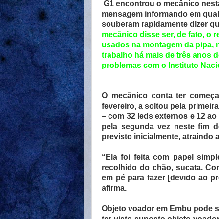
G1 encontrou o mecânico nesta 
mensagem informando em qual ru
souberam rapidamente dizer q
mecânico disse ser, de fato, o
usados na montagem da pipa, m
trabalho há mais de três anos 
problemas com o Instituto Naci
O mecânico conta ter começ
fevereiro, a soltou pela primeir
– com 32 leds externos e 12 ao 
pela segunda vez neste fim 
previsto inicialmente, atraindo
“Ela foi feita com papel simpl
recolhido do chão, sucata. Co
em pé para fazer [devido ao p
afirma.
Objeto voador em Embu pode se
ter visto suposto objeto voado