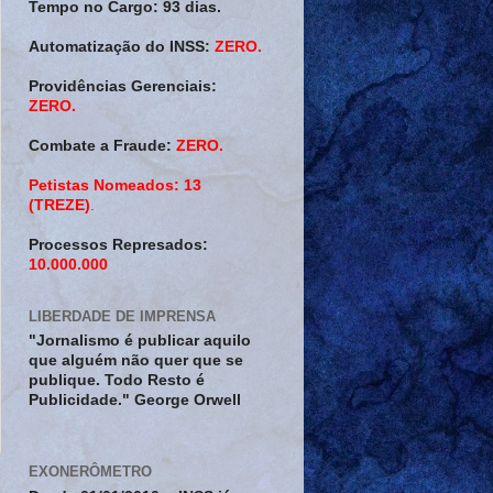
Tempo no Cargo:
93 dias.
Automatização do INSS:
ZERO.
Providências Gerenciais:
ZERO.
Combate a Fraude:
ZERO.
Petistas Nomeados:
13
(TREZE)
.
Processos Represados:
10.000.000
LIBERDADE DE IMPRENSA
"Jornalismo é publicar aquilo
que alguém não quer que se
publique. Todo Resto é
Publicidade." George Orwell
EXONERÔMETRO