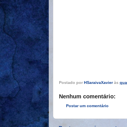
Postado por
HSaraivaXavier
às
quar
Nenhum comentário:
Postar um comentário