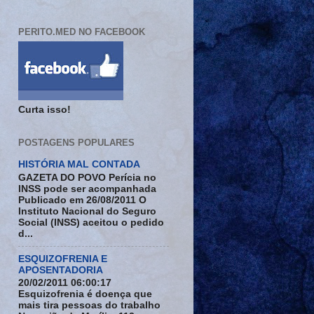
PERITO.MED NO FACEBOOK
Curta isso!
POSTAGENS POPULARES
HISTÓRIA MAL CONTADA
GAZETA DO POVO Perícia no
INSS pode ser acompanhada
Publicado em 26/08/2011 O
Instituto Nacional do Seguro
Social (INSS) aceitou o pedido
d...
ESQUIZOFRENIA E
APOSENTADORIA
20/02/2011 06:00:17
Esquizofrenia é doença que
mais tira pessoas do trabalho