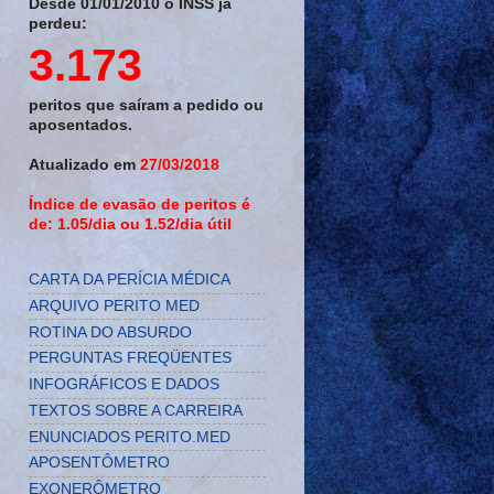
Desde 01/01/2010 o INSS já
perdeu:
3.173
peritos que saíram a pedido ou
aposentados.
Atualizado em
27/03/2018
Índice de evasão de peritos é
de: 1.05/dia ou 1.52/dia útil
CARTA DA PERÍCIA MÉDICA
ARQUIVO PERITO MED
ROTINA DO ABSURDO
PERGUNTAS FREQÜENTES
INFOGRÁFICOS E DADOS
TEXTOS SOBRE A CARREIRA
ENUNCIADOS PERITO.MED
APOSENTÔMETRO
EXONERÔMETRO