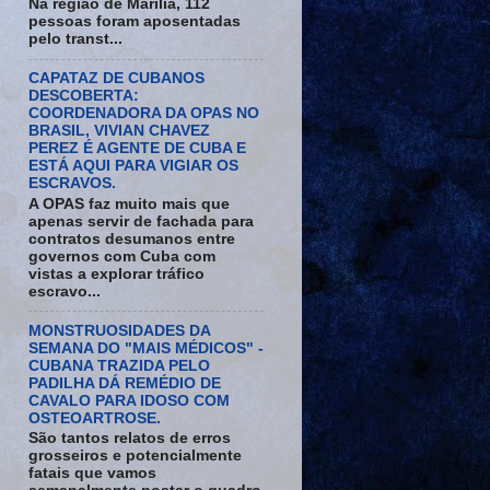
Na região de Marília, 112
pessoas foram aposentadas
pelo transt...
CAPATAZ DE CUBANOS
DESCOBERTA:
COORDENADORA DA OPAS NO
BRASIL, VIVIAN CHAVEZ
PEREZ É AGENTE DE CUBA E
ESTÁ AQUI PARA VIGIAR OS
ESCRAVOS.
A OPAS faz muito mais que
apenas servir de fachada para
contratos desumanos entre
governos com Cuba com
vistas a explorar tráfico
escravo...
MONSTRUOSIDADES DA
SEMANA DO "MAIS MÉDICOS" -
CUBANA TRAZIDA PELO
PADILHA DÁ REMÉDIO DE
CAVALO PARA IDOSO COM
OSTEOARTROSE.
São tantos relatos de erros
grosseiros e potencialmente
fatais que vamos