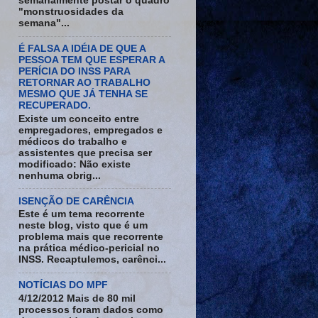
semanalmente postar o quadro
"monstruosidades da
semana"...
É FALSA A IDÉIA DE QUE A
PESSOA TEM QUE ESPERAR A
PERÍCIA DO INSS PARA
RETORNAR AO TRABALHO
MESMO QUE JÁ TENHA SE
RECUPERADO.
Existe um conceito entre
empregadores, empregados e
médicos do trabalho e
assistentes que precisa ser
modificado: Não existe
nenhuma obrig...
ISENÇÃO DE CARÊNCIA
Este é um tema recorrente
neste blog, visto que é um
problema mais que recorrente
na prática médico-pericial no
INSS. Recaptulemos, carênci...
NOTÍCIAS DO MPF
4/12/2012 Mais de 80 mil
processos foram dados como