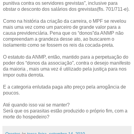
punitiva contra os servidores grevistas”, inclusive para
obstar o desconto dos salários dos grevistas(fls. 701/711-e).
Como na história da criação da carreira, o MPF se revelou
mais uma vez como um parceiro de grande valor para a
causa previdenciária. Pena que os “donos”da ANMP não
compreendam a grandeza desse ato, ao buscarem o
isolamento como se fossem os reis da cocada-preta.
O estatuto da ANMP, então, mantido para a perpetuação do
poder dos “donos da associação”, contra o desejo manifesto
da maioria , mais uma vez é utilizado pela justiça para nos
impor outra derrota.
E a categoria enlutada paga alto preço pela arrogância de
poucos.
Até quando isso vai se manter?
Será que os parasitas estão produzido o próprio fim, com a
morte do hospedeiro?
Orestes
às
terça-feira, setembro 14, 2010