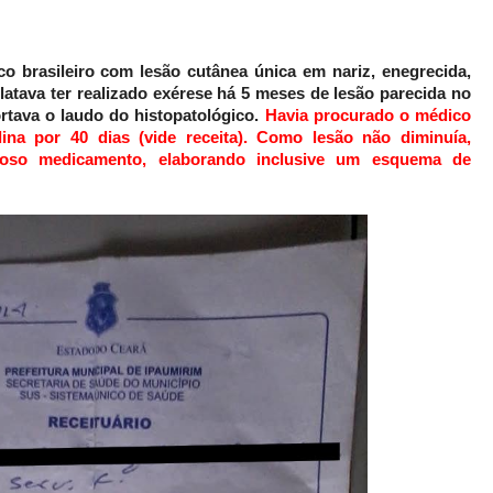
o brasileiro com lesão cutânea única em nariz, enegrecida,
elatava ter realizado exérese há 5 meses de lesão parecida no
rtava o laudo do histopatológico.
Havia procurado o médico
lina por 40 dias (vide receita). Como lesão não diminuía,
roso medicamento, elaborando inclusive um esquema de