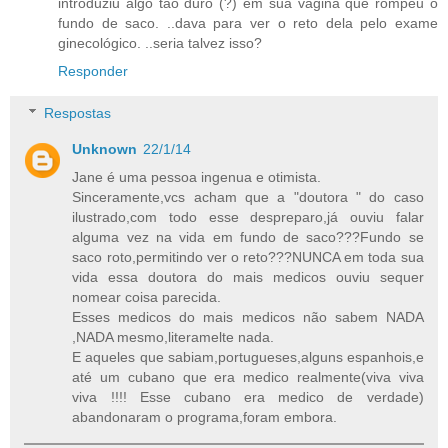
introduziu algo tão duro (?) em sua vagina que rompeu o
fundo de saco. ..dava para ver o reto dela pelo exame
ginecológico. ..seria talvez isso?
Responder
Respostas
Unknown
22/1/14
Jane é uma pessoa ingenua e otimista.
Sinceramente,vcs acham que a "doutora " do caso
ilustrado,com todo esse despreparo,já ouviu falar
alguma vez na vida em fundo de saco???Fundo se
saco roto,permitindo ver o reto???NUNCA em toda sua
vida essa doutora do mais medicos ouviu sequer
nomear coisa parecida.
Esses medicos do mais medicos não sabem NADA
,NADA mesmo,literamelte nada.
E aqueles que sabiam,portugueses,alguns espanhois,e
até um cubano que era medico realmente(viva viva
viva !!!! Esse cubano era medico de verdade)
abandonaram o programa,foram embora.