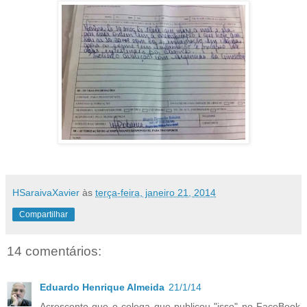
HSaraivaXavier
às
terça-feira, janeiro 21, 2014
Compartilhar
14 comentários:
Eduardo Henrique Almeida
21/1/14
Acrescento que o colega que publicou "isso" no FaceBook