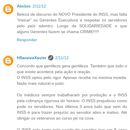
Aloísio
2/11/12
Beleza de discurso do NOVO Presidente do INSS, mas falta
"treinar" os Gerentes Executivos a respeitar os servidores
pelo país adentro. Longe da SOLIDARIEDADE o que
alguns Gerentes fazem se chama CRIME!!!!!
Responder
HSaraivaXavier
2/11/12
Concordo que gentileza gera gentileza. Também que tudo o
que existe acontece pela ação e reação.
O INSS optou pelo rigor. Apenas recebe na mesma moeda.
Nada mais natural e justo.
Os médicos sempre trabalharam por produção e o INSS
pela cobrança rigorosa do horário. O INSS prejudicou como
pode os servidores. Nos últimos 3 anos tudo que vem do
INSS é para trazer prejuízo ao servidor ativo e inativo. Até
obrigar os veteranos ao curso pé na cova.
O INSS zela tanto pela saúde do servidor que em 8 anos