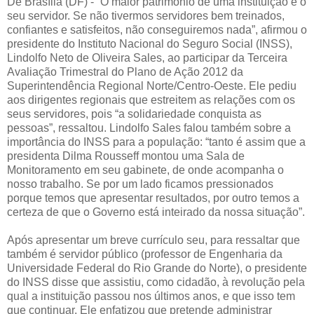
De Brasília (DF) - “O maior patrimônio de uma instituição é o
seu servidor. Se não tivermos servidores bem treinados,
confiantes e satisfeitos, não conseguiremos nada”, afirmou o
presidente do Instituto Nacional do Seguro Social (INSS),
Lindolfo Neto de Oliveira Sales, ao participar da Terceira
Avaliação Trimestral do Plano de Ação 2012 da
Superintendência Regional Norte/Centro-Oeste. Ele pediu
aos dirigentes regionais que estreitem as relações com os
seus servidores, pois “a solidariedade conquista as
pessoas”, ressaltou. Lindolfo Sales falou também sobre a
importância do INSS para a população: “tanto é assim que a
presidenta Dilma Rousseff montou uma Sala de
Monitoramento em seu gabinete, de onde acompanha o
nosso trabalho. Se por um lado ficamos pressionados
porque temos que apresentar resultados, por outro temos a
certeza de que o Governo está inteirado da nossa situação”.
Após apresentar um breve currículo seu, para ressaltar que
também é servidor público (professor de Engenharia da
Universidade Federal do Rio Grande do Norte), o presidente
do INSS disse que assistiu, como cidadão, à revolução pela
qual a instituição passou nos últimos anos, e que isso tem
que continuar. Ele enfatizou que pretende administrar