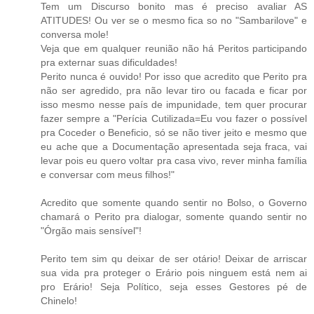
Tem um Discurso bonito mas é preciso avaliar AS
ATITUDES! Ou ver se o mesmo fica so no "Sambarilove" e
conversa mole!
Veja que em qualquer reunião não há Peritos participando
pra externar suas dificuldades!
Perito nunca é ouvido! Por isso que acredito que Perito pra
não ser agredido, pra não levar tiro ou facada e ficar por
isso mesmo nesse país de impunidade, tem quer procurar
fazer sempre a "Perícia Cutilizada=Eu vou fazer o possível
pra Coceder o Beneficio, só se não tiver jeito e mesmo que
eu ache que a Documentação apresentada seja fraca, vai
levar pois eu quero voltar pra casa vivo, rever minha família
e conversar com meus filhos!"
Acredito que somente quando sentir no Bolso, o Governo
chamará o Perito pra dialogar, somente quando sentir no
"Órgão mais sensível"!
Perito tem sim qu deixar de ser otário! Deixar de arriscar
sua vida pra proteger o Erário pois ninguem está nem ai
pro Erário! Seja Político, seja esses Gestores pé de
Chinelo!