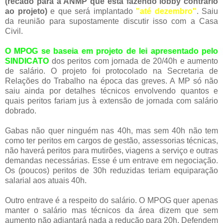
(recado para a ANMP que está fazendo lobby contrário
ao projeto)
e que será implantado
"até dezembro"
. Saiu
da reunião para supostamente discutir isso com a Casa
Civil.
O MPOG se baseia em projeto de lei apresentado pelo
SINDICATO
dos peritos com jornada de 20/40h e aumento
de salário. O projeto foi protocolado na Secretaria de
Relações do Trabalho na época das greves. A MP só não
saiu ainda por detalhes técnicos envolvendo quantos e
quais peritos fariam jus à extensão de jornada com salário
dobrado.
Gabas não quer ninguém nas 40h, mas sem 40h não tem
como ter peritos em cargos de gestão, assessorias técnicas,
não haverá peritos para mutirões, viagens a serviço e outras
demandas necessárias. Esse é um entrave em negociação.
Os (poucos) peritos de 30h reduzidas teriam equiparação
salarial aos atuais 40h.
Outro entrave é a respeito do salário. O MPOG quer apenas
manter o salário mas técnicos da área dizem que sem
aumento não adiantará nada a redução para 20h. Defendem