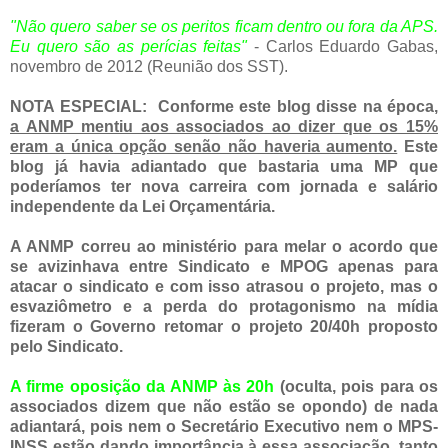
"Não quero saber se os peritos ficam dentro ou fora da APS.
Eu quero são as perícias feitas"
- Carlos Eduardo Gabas,
novembro de 2012 (Reunião dos SST).
NOTA ESPECIAL:
Conforme este blog disse na época,
a ANMP mentiu aos associados ao dizer que os 15%
eram a única opção senão não haveria aumento.
Este
blog já havia adiantado que bastaria uma MP que
poderíamos ter nova carreira com jornada e salário
independente da Lei Orçamentária.
A ANMP correu ao ministério para melar o acordo que
se avizinhava entre Sindicato e MPOG apenas para
atacar o sindicato e com isso atrasou o projeto, mas o
esvaziômetro e a perda do protagonismo na mídia
fizeram o Governo retomar o projeto 20/40h proposto
pelo Sindicato.
A firme oposição da ANMP às 20h
(oculta, pois para os
associados dizem que não estão se opondo) de nada
adiantará, pois nem o Secretário Executivo nem o MPS-
INSS estão dando importância à essa associação, tanto