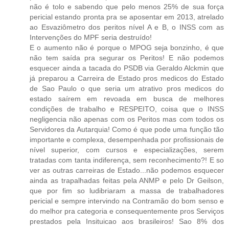
não é tolo e sabendo que pelo menos 25% de sua força
pericial estando pronta pra se aposentar em 2013, atrelado
ao Esvaziômetro dos peritos nível A e B, o INSS com as
Intervenções do MPF seria destruído!
E o aumento não é porque o MPOG seja bonzinho, é que
não tem saída pra segurar os Peritos! E não podemos
esquecer ainda a tacada do PSDB via Geraldo Alckmin que
já preparou a Carreira de Estado pros medicos do Estado
de Sao Paulo o que seria um atrativo pros medicos do
estado saírem em revoada em busca de melhores
condições de trabalho e RESPEITO, coisa que o INSS
negligencia não apenas com os Peritos mas com todos os
Servidores da Autarquia! Como é que pode uma função tão
importante e complexa, desempenhada por profissionais de
nível superior, com cursos e especializações, serem
tratadas com tanta indiferença, sem reconhecimento?! E so
ver as outras carreiras de Estado...não podemos esquecer
ainda as trapalhadas feitas pela ANMP e pelo Dr Geilson,
que por fim so ludibriaram a massa de trabalhadores
pericial e sempre intervindo na Contramão do bom senso e
do melhor pra categoria e consequentemente pros Serviços
prestados pela Insituicao aos brasileiros! Sao 8% dos