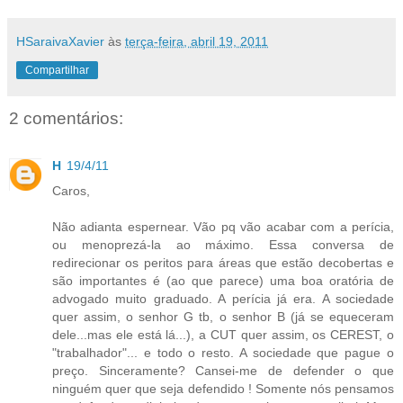
HSaraivaXavier
às
terça-feira, abril 19, 2011
Compartilhar
2 comentários:
H
19/4/11
Caros,
Não adianta espernear. Vão pq vão acabar com a perícia,
ou menoprezá-la ao máximo. Essa conversa de
redirecionar os peritos para áreas que estão decobertas e
são importantes é (ao que parece) uma boa oratória de
advogado muito graduado. A perícia já era. A sociedade
quer assim, o senhor G tb, o senhor B (já se equeceram
dele...mas ele está lá...), a CUT quer assim, os CEREST, o
"trabalhador"... e todo o resto. A sociedade que pague o
preço. Sinceramente? Cansei-me de defender o que
ninguém quer que seja defendido ! Somente nós pensamos