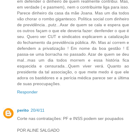
em defender o dinheiro de quem realmente contribui. Mas,
em verdade ( e pasmem), nem o contribuinte liga para isso.
Parece dinheiro da casa da mãe Joana. Mas um dia todos
vão chorar o rombo gigantesco. Política social com dinheiro
de previdência...putz...Axar de quem se cala e espera que
os outros façam o que ele deveria fazer: denfender o que é
seu. Quero ver CUT e sindicatos explicarem a catalização
do fechamento da previdência pública. Ah. Mas aí correm e
defendem a privatização ! Em nome da boa gestão ! E
passa-se uma borracha no passado. Azar de quem se deu
mal...mas um dia todos morrem e essa história fica
esquecida e censurada...Quem viver verá. Quanto ao
presidente da tal associação, o que mete medo é que ele
adora os bastidores e a perícia médica parece ser a última
de suas preocupações.
Responder
perito
20/4/11
Corte nas contratações: PF e INSS podem ser poupados
POR ALINE SALGADO