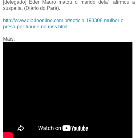
[delegado] Eder Mauro matou o marido dela”, afirmou a
suspeita. (Diário do Pará).
http://www.diarioonline.com.br/noticia-193308-mulher-e-
presa-por-fraude-no-inss.html
Mais: