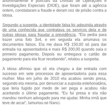
anonimamente e policiais da Divisão de Operações e
Investigações Especiais (DIOE), que foram até a agência
ontem, constataram a fraude e deram voz de prisão contra a
idosa.
Segundo a suspeita, a identidade falsa foi adquirida através
de uma conhecida que contratava os serviços dela e de
outras idosas para fraudar a previdência
. “Ela pedia para
trazer uma foto 3x4, e em seguida ela arrumava os
documentos falsos. Ela me dava R$ 150,00 só para dar
entrada na aposentadoria e mais R$ 200,00 quando saia o
primeiro pagamento. Depois eu entregava o cartão de
pagamento para ela ficar recebendo”, relatou a suspeita.
A idosa afirmou que só ela chegou a dar entrada com
sucesso em sete processos de aposentadoria para essa
mulher. Mas em julho de 2010 ela acabou sendo presa,
segundo ela mesma, por denunciar a suposta estelionatária,
que teria fugido por medo de ser pega e acabou não
acertando o último pagamento. “Eu fui presa e ela não
mandou nenhum advogado para me ajudar. Minha irmã que
teve de arcar”, lamuriou-se Nanci.