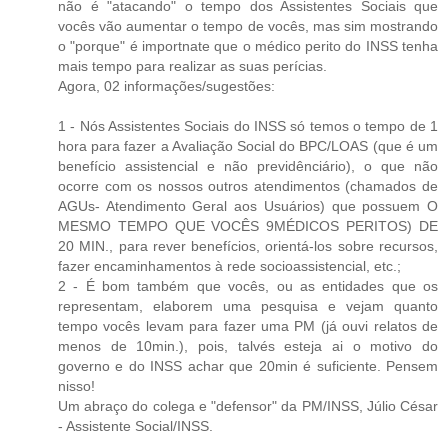
não é "atacando" o tempo dos Assistentes Sociais que
vocês vão aumentar o tempo de vocês, mas sim mostrando
o "porque" é importnate que o médico perito do INSS tenha
mais tempo para realizar as suas perícias.
Agora, 02 informações/sugestões:
1 - Nós Assistentes Sociais do INSS só temos o tempo de 1
hora para fazer a Avaliação Social do BPC/LOAS (que é um
benefício assistencial e não previdênciário), o que não
ocorre com os nossos outros atendimentos (chamados de
AGUs- Atendimento Geral aos Usuários) que possuem O
MESMO TEMPO QUE VOCÊS 9MÉDICOS PERITOS) DE
20 MIN., para rever benefícios, orientá-los sobre recursos,
fazer encaminhamentos à rede socioassistencial, etc.;
2 - É bom também que vocês, ou as entidades que os
representam, elaborem uma pesquisa e vejam quanto
tempo vocês levam para fazer uma PM (já ouvi relatos de
menos de 10min.), pois, talvés esteja ai o motivo do
governo e do INSS achar que 20min é suficiente. Pensem
nisso!
Um abraço do colega e "defensor" da PM/INSS, Júlio César
- Assistente Social/INSS.