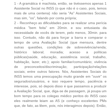
1 - A gramática é machista, então, se tivéssemos apenas 1
Assistente Social no INSS (o que não é o caso, pois, temos
mais de uma centena) não seria "As" Assistentes Sociais,
mas sim, "os", falando por conta própria;
2 - Reconheço as dificuldades para se realizar uma perícia
médica "bem feita" em 20min. e sou entusiasta da
necessidade de vocês de terem, pelo menos, 30min. para
isso. Contudo, não dá para forçar a barra e comparar o
tempo de uma Avaliação Social (que mensura, dentre
outras questões, condições de sobrevivência/renda;
histórico laboral; moradia; acesso a políticas
públicas(saúde, educação, assistência social, trabalho,
habitação, lazer, etc.); apoio familiar/comunitário; vivência
de preconceitos/discriminação; participação/relações
sociais; entre outros fatores. Nós, Assistentes Sociais do
INSS temos uma preocupação muito grande em "ouvir" os
segurados/usuários, e isso requere tempo, paciência e
interesse, pois, só depois disso é que passamos a produzir
a Avaliação Social, que, diga-se de passagem, já poupa um
bom tempo para os colegas médico peritos do INSS caso
eles realmente leiam as AS (e conheço excelentes PMs
que, de fato, as lêem, pois, nós interagimos depois). Então,