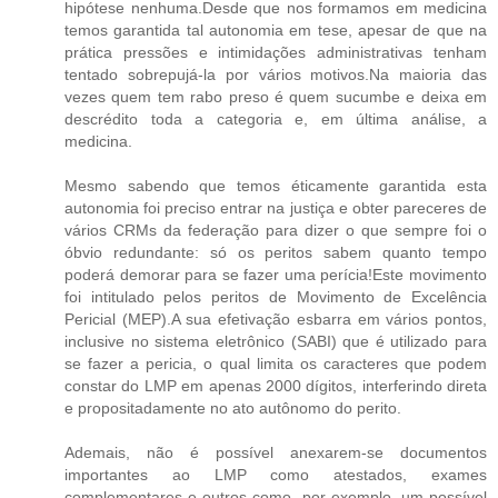
hipótese nenhuma.Desde que nos formamos em medicina
temos garantida tal autonomia em tese, apesar de que na
prática pressões e intimidações administrativas tenham
tentado sobrepujá-la por vários motivos.Na maioria das
vezes quem tem rabo preso é quem sucumbe e deixa em
descrédito toda a categoria e, em última análise, a
medicina.
Mesmo sabendo que temos éticamente garantida esta
autonomia foi preciso entrar na justiça e obter pareceres de
vários CRMs da federação para dizer o que sempre foi o
óbvio redundante: só os peritos sabem quanto tempo
poderá demorar para se fazer uma perícia!Este movimento
foi intitulado pelos peritos de Movimento de Excelência
Pericial (MEP).A sua efetivação esbarra em vários pontos,
inclusive no sistema eletrônico (SABI) que é utilizado para
se fazer a pericia, o qual limita os caracteres que podem
constar do LMP em apenas 2000 dígitos, interferindo direta
e propositadamente no ato autônomo do perito.
Ademais, não é possível anexarem-se documentos
importantes ao LMP como atestados, exames
complementares e outros como, por exemplo, um possível