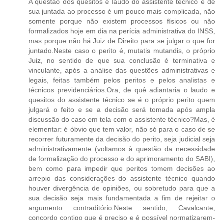
A questão dos quesitos e laudo do assistente técnico e de
sua juntada ao processo é um pouco mais complicada, não
somente porque não existem processos físicos ou não
formalizados hoje em dia na perícia administrativa do INSS,
mas porque não há Juiz de Direito para se julgar o que for
juntado.Neste caso o perito é, mutatis mutandis, o próprio
Juiz, no sentido de que sua conclusão é terminativa e
vinculante, após a análise das questões administrativas e
legais, feitas também pelos peritos e pelos analistas e
técnicos previdenciários.Ora, de quê adiantaria o laudo e
quesitos do assistente técnico se é o próprio perito quem
julgará o feito e se a decisão será tomada após ampla
discussão do caso em tela com o assistente técnico?Mas, é
elementar: é óbvio que tem valor, não só para o caso de se
recorrer futuramente da decisão do perito, seja judicial seja
administrativamente (voltamos à questão da necessidade
de formalização do processo e do aprimoramento do SABI),
bem como para impedir que peritos tomem decisões ao
arrepio das considerações do assistente técnico quando
houver divergência de opiniões, ou sobretudo para que a
sua decisão seja mais fundamentada a fim de rejeitar o
argumento contraditório.Neste sentido, Cavalcante,
concordo contigo que é preciso e é possível normatizarem-