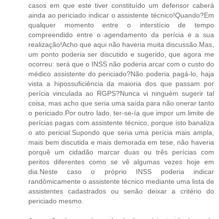
casos em que este tiver constituído um defensor caberá
ainda ao periciado indicar o assistente técnico!Quando?Em
qualquer momento entre o interstício de tempo
compreendido entre o agendamento da perícia e a sua
realização!Acho que aqui não haveria muita discussão.Mas,
um ponto poderia ser discutido e sugerido, que agora me
ocorreu: será que o INSS não poderia arcar com o custo do
médico assistente do periciado?Não poderia pagá-lo, haja
vista a hipossuficiência da maioria dos que passam por
perícia vinculada ao RGPS?Nunca vi ninguém sugerir tal
coisa, mas acho que seria uma saída para não onerar tanto
o periciado.Por outro lado, ter-se-ía que impor um limite de
perícias pagas com assistente técnico, porque isto banaliza
o ato pericial.Supondo que seria uma perícia mais ampla,
mais bem discutida e mais demorada em tese, não haveria
porquê um cidadão marcar duas ou três perícias com
peritos diferentes como se vê algumas vezes hoje em
dia.Neste caso o próprio INSS poderia indicar
randômicamente o assistente técnico mediante uma lista de
assistentes cadastrados ou senão deixar a critério do
periciado mesmo.