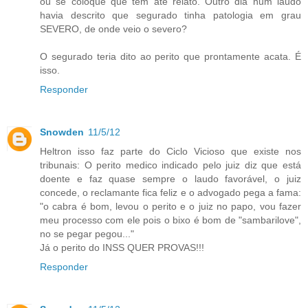
ou se coloque que tem até relato. Outro dia num laudo
havia descrito que segurado tinha patologia em grau
SEVERO, de onde veio o severo?
O segurado teria dito ao perito que prontamente acata. É
isso.
Responder
Snowden
11/5/12
Heltron isso faz parte do Ciclo Vicioso que existe nos
tribunais: O perito medico indicado pelo juiz diz que está
doente e faz quase sempre o laudo favorável, o juiz
concede, o reclamante fica feliz e o advogado pega a fama:
"o cabra é bom, levou o perito e o juiz no papo, vou fazer
meu processo com ele pois o bixo é bom de "sambarilove",
no se pegar pegou..."
Já o perito do INSS QUER PROVAS!!!
Responder