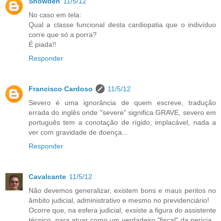
Snowden
11/5/12
No caso em tela:
Qual a classe funcional desta cardiopatia que o indivíduo
corre que só a porra?
É piada!!
Responder
Francisco Cardoso
11/5/12
Severo é uma ignorância de quem escreve, tradução
errada do inglês onde "severe" significa GRAVE, severo em
português tem a conotação de rígido, implacável, nada a
ver com gravidade de doença...
Responder
Cavalcante
11/5/12
Não devemos generalizar, existem bons e maus peritos no
âmbito judicial, administrativo e mesmo no previdenciário!
Ocorre que, na esfera judicial, exsiste a figura do assistente
técnico, para atuar como um verdadeiro "fiscal" da perícia ,