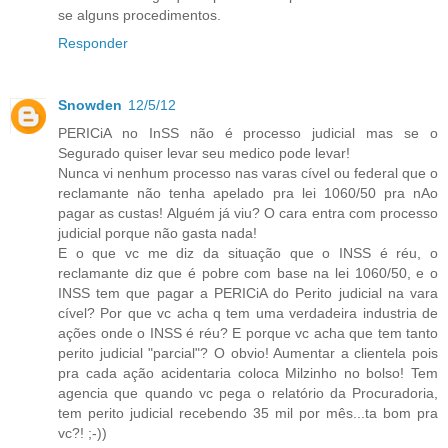
se alguns procedimentos.
Responder
Snowden
12/5/12
PERICiA no InSS não é processo judicial mas se o
Segurado quiser levar seu medico pode levar!
Nunca vi nenhum processo nas varas cível ou federal que o
reclamante não tenha apelado pra lei 1060/50 pra nAo
pagar as custas! Alguém já viu? O cara entra com processo
judicial porque não gasta nada!
E o que vc me diz da situação que o INSS é réu, o
reclamante diz que é pobre com base na lei 1060/50, e o
INSS tem que pagar a PERICiA do Perito judicial na vara
cível? Por que vc acha q tem uma verdadeira industria de
ações onde o INSS é réu? E porque vc acha que tem tanto
perito judicial "parcial"? O obvio! Aumentar a clientela pois
pra cada ação acidentaria coloca Milzinho no bolso! Tem
agencia que quando vc pega o relatório da Procuradoria,
tem perito judicial recebendo 35 mil por mês...ta bom pra
vc?! ;-))