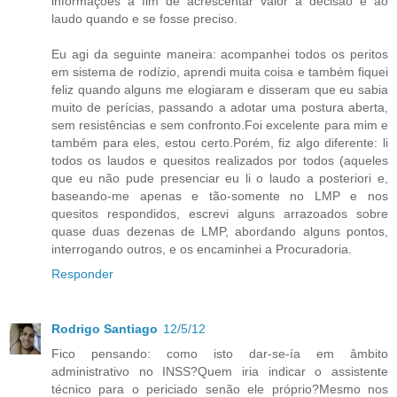
informações a fim de acrescentar valor à decisão e ao
laudo quando e se fosse preciso.
Eu agi da seguinte maneira: acompanhei todos os peritos
em sistema de rodízio, aprendi muita coisa e também fiquei
feliz quando alguns me elogiaram e disseram que eu sabia
muito de perícias, passando a adotar uma postura aberta,
sem resistências e sem confronto.Foi excelente para mim e
também para eles, estou certo.Porém, fiz algo diferente: li
todos os laudos e quesitos realizados por todos (aqueles
que eu não pude presenciar eu li o laudo a posteriori e,
baseando-me apenas e tão-somente no LMP e nos
quesitos respondidos, escrevi alguns arrazoados sobre
quase duas dezenas de LMP, abordando alguns pontos,
interrogando outros, e os encaminhei a Procuradoria.
Responder
Rodrigo Santiago
12/5/12
Fico pensando: como isto dar-se-ía em âmbito
administrativo no INSS?Quem iria indicar o assistente
técnico para o periciado senão ele próprio?Mesmo nos