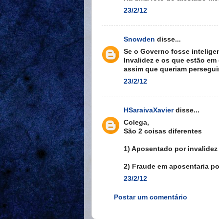
23/2/12
Snowden
disse...
Se o Governo fosse intelige
Invalidez e os que estão em c
assim que queriam persegui
23/2/12
HSaraivaXavier
disse...
Colega,
São 2 coisas diferentes
1) Aposentado por invalidez
2) Fraude em aposentaria po
23/2/12
Postar um comentário