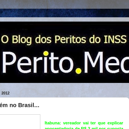
 2012
m no Brasil...
Itabuna: vereador vai ter que explicar
aposentadoria de R$ 3 mil por suposta