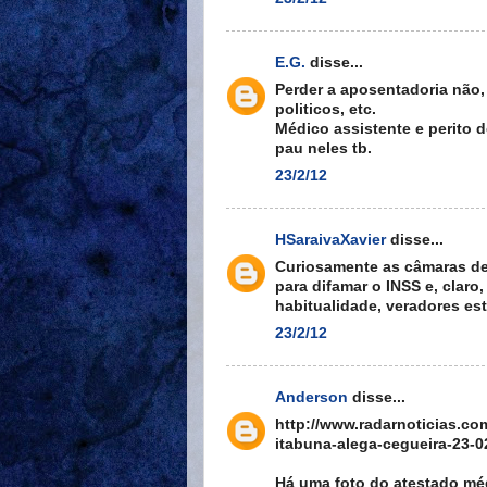
E.G.
disse...
Perder a aposentadoria não, 
politicos, etc.
Médico assistente e perito 
pau neles tb.
23/2/12
HSaraivaXavier
disse...
Curiosamente as câmaras de
para difamar o INSS e, clar
habitualidade, veradores es
23/2/12
Anderson
disse...
http://www.radarnoticias.co
itabuna-alega-cegueira-23-0
Há uma foto do atestado mé