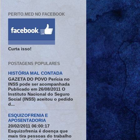
PERITO.MED NO FACEBOOK
Curta isso!
POSTAGENS POPULARES
HISTÓRIA MAL CONTADA
GAZETA DO POVO Perícia no
INSS pode ser acompanhada
Publicado em 26/08/2011 O
Instituto Nacional do Seguro
Social (INSS) aceitou o pedido
d...
ESQUIZOFRENIA E
APOSENTADORIA
20/02/2011 06:00:17
Esquizofrenia é doença que
mais tira pessoas do trabalho