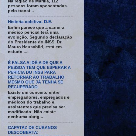
Na região de Marília, 112
pessoas foram aposentadas
pelo transt...
Histeria coletiva: D.E.
Enfim parece que a carreira
médico pericial terá uma
evolução. Segundo declaração
do Presidente do INSS, Dr
Mauro Hauschild, está em
estudo ...
É FALSA A IDÉIA DE QUE A
PESSOA TEM QUE ESPERAR A
PERÍCIA DO INSS PARA
RETORNAR AO TRABALHO
MESMO QUE JÁ TENHA SE
RECUPERADO.
Existe um conceito entre
empregadores, empregados e
médicos do trabalho e
assistentes que precisa ser
modificado: Não existe
nenhuma obrig...
CAPATAZ DE CUBANOS
DESCOBERTA: