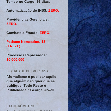
Tempo no Cargo:
93 dias.
Automatização do INSS:
ZERO.
Providências Gerenciais:
ZERO.
Combate a Fraude:
ZERO.
Petistas Nomeados:
13
(TREZE)
.
Processos Represados:
10.000.000
LIBERDADE DE IMPRENSA
"Jornalismo é publicar aquilo
que alguém não quer que se
publique. Todo Resto é
Publicidade." George Orwell
EXONERÔMETRO