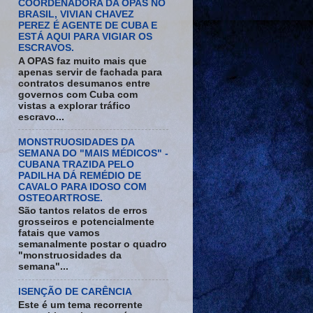
COORDENADORA DA OPAS NO
BRASIL, VIVIAN CHAVEZ
PEREZ É AGENTE DE CUBA E
ESTÁ AQUI PARA VIGIAR OS
ESCRAVOS.
A OPAS faz muito mais que
apenas servir de fachada para
contratos desumanos entre
governos com Cuba com
vistas a explorar tráfico
escravo...
MONSTRUOSIDADES DA
SEMANA DO "MAIS MÉDICOS" -
CUBANA TRAZIDA PELO
PADILHA DÁ REMÉDIO DE
CAVALO PARA IDOSO COM
OSTEOARTROSE.
São tantos relatos de erros
grosseiros e potencialmente
fatais que vamos
semanalmente postar o quadro
"monstruosidades da
semana"...
ISENÇÃO DE CARÊNCIA
Este é um tema recorrente