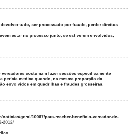
devolver tudo, ser processado por fraude, perder direitos
devem estar no processo junto, se estiverem envolvidos,
 vereadores costumam fazer sessões especificamente
o, a perícia medica quando, na mesma proporção da
tão envolvidos em quadrilhas e fraudes grosseiras.
m/noticias/geral/10067/para-receber-beneficio-vereador-de-
2-2012/
dico.