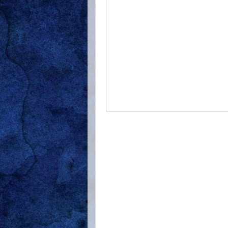
atividade na Câmara quando ele e
Câmara, Edson Dantas, no qual 
dificuldades. A doença nos olho
2005 pelo Instituto da Visão de I
Gerson Nascimento. Os exames f
uma cegueira irreversível em am
janeiro de 2009, ele assumiu o 
continuava enxergando normalment
e a Polícia Federal. Os dois verea