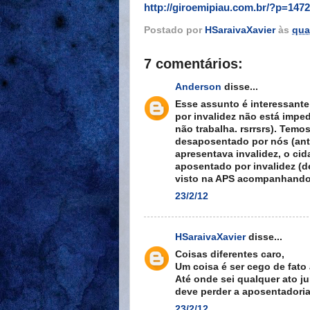
http://giroemipiau.com.br/?p=147
Postado por
HSaraivaXavier
às
quar
7 comentários:
Anderson
disse...
Esse assunto é interessant
por invalidez não está imped
não trabalha. rsrrsrs). Tem
desaposentado por nós (ant
apresentava invalidez, o cid
aposentado por invalidez (de
visto na APS acompanhando a
23/2/12
HSaraivaXavier
disse...
Coisas diferentes caro,
Um coisa é ser cego de fato 
Até onde sei qualquer ato ju
deve perder a aposentadoria
23/2/12