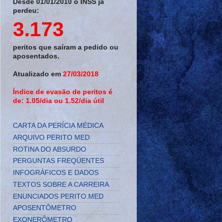
Desde 01/01/2010 o INSS já
perdeu:
3.173
peritos que saíram a pedido ou
aposentados.
Atualizado em
27/03/2018
Índice de evasão de peritos é
de: 1.05/dia ou 1.52/dia útil
CARTA DA PERÍCIA MÉDICA
ARQUIVO PERITO MED
ROTINA DO ABSURDO
PERGUNTAS FREQÜENTES
INFOGRÁFICOS E DADOS
TEXTOS SOBRE A CARREIRA
ENUNCIADOS PERITO.MED
APOSENTÔMETRO
EXONERÔMETRO