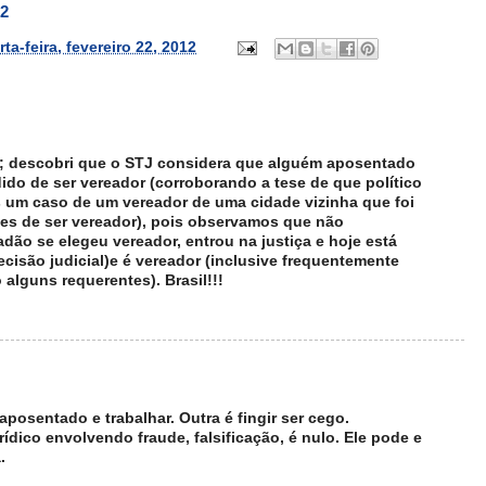
22
ta-feira, fevereiro 22, 2012
e; descobri que o STJ considera que alguém aposentado
ido de ser vereador (corroborando a tese de que político
os um caso de um vereador de uma cidade vizinha que foi
es de ser vereador), pois observamos que não
adão se elegeu vereador, entrou na justiça e hoje está
cisão judicial)e é vereador (inclusive frequentemente
lguns requerentes). Brasil!!!
aposentado e trabalhar. Outra é fingir ser cego.
rídico envolvendo fraude, falsificação, é nulo. Ele pode e
.