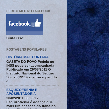
PERITO.MED NO FACEBOOK
Curta isso!
POSTAGENS POPULARES
HISTÓRIA MAL CONTADA
GAZETA DO POVO Perícia no
INSS pode ser acompanhada
Publicado em 26/08/2011 O
Instituto Nacional do Seguro
Social (INSS) aceitou o pedido
d...
ESQUIZOFRENIA E
APOSENTADORIA
20/02/2011 06:00:17
Esquizofrenia é doença que
mais tira pessoas do trabalho