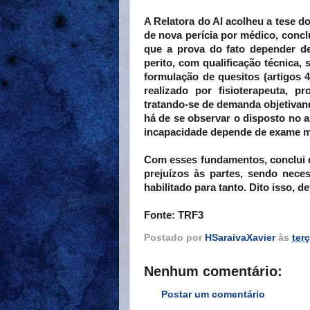
A Relatora do AI acolheu a tese d
de nova perícia por médico, concl
que a prova do fato depender de
perito, com qualificação técnica, 
formulação de quesitos (artigos 4
realizado por fisioterapeuta, p
tratando-se de demanda objetivand
há de se observar o disposto no ar
incapacidade depende de exame mé
Com esses fundamentos, conclui qu
prejuízos às partes, sendo nece
habilitado para tanto. Dito isso, d
Fonte: TRF3
Postado por
HSaraivaXavier
às
terç
Nenhum comentário:
Postar um comentário