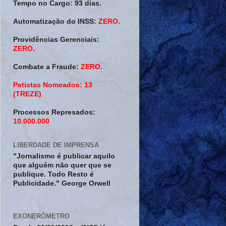
Tempo no Cargo:
93 dias.
Automatização do INSS:
ZERO.
Providências Gerenciais:
ZERO.
Combate a Fraude:
ZERO.
Petistas Nomeados:
13
(TREZE)
.
Processos Represados:
10.000.000
LIBERDADE DE IMPRENSA
"Jornalismo é publicar aquilo
que alguém não quer que se
publique. Todo Resto é
Publicidade." George Orwell
EXONERÔMETRO