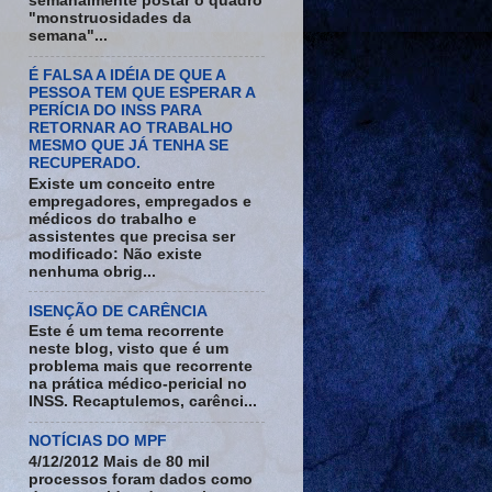
semanalmente postar o quadro
"monstruosidades da
semana"...
É FALSA A IDÉIA DE QUE A
PESSOA TEM QUE ESPERAR A
PERÍCIA DO INSS PARA
RETORNAR AO TRABALHO
MESMO QUE JÁ TENHA SE
RECUPERADO.
Existe um conceito entre
empregadores, empregados e
médicos do trabalho e
assistentes que precisa ser
modificado: Não existe
nenhuma obrig...
ISENÇÃO DE CARÊNCIA
Este é um tema recorrente
neste blog, visto que é um
problema mais que recorrente
na prática médico-pericial no
INSS. Recaptulemos, carênci...
NOTÍCIAS DO MPF
4/12/2012 Mais de 80 mil
processos foram dados como