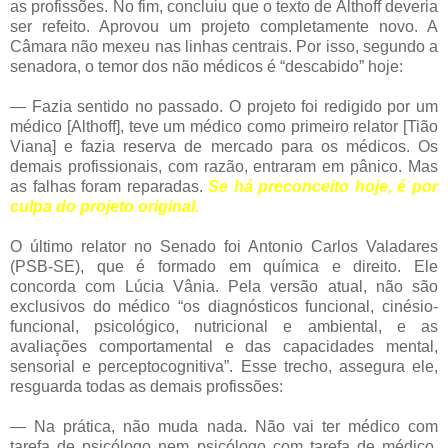
as profissões. No fim, concluiu que o texto de Althoff deveria
ser refeito. Aprovou um projeto completamente novo. A
Câmara não mexeu nas linhas centrais. Por isso, segundo a
senadora, o temor dos não médicos é “descabido” hoje:
— Fazia sentido no passado. O projeto foi redigido por um
médico [Althoff], teve um médico como primeiro relator [Tião
Viana] e fazia reserva de mercado para os médicos. Os
demais profissionais, com razão, entraram em pânico. Mas
as falhas foram reparadas.
Se há preconceito hoje, é por
culpa do projeto original.
O último relator no Senado foi Antonio Carlos Valadares
(PSB-SE), que é formado em química e direito. Ele
concorda com Lúcia Vânia. Pela versão atual, não são
exclusivos do médico “os diagnósticos funcional, cinésio-
funcional, psicológico, nutricional e ambiental, e as
avaliações comportamental e das capacidades mental,
sensorial e perceptocognitiva”. Esse trecho, assegura ele,
resguarda todas as demais profissões:
— Na prática, não muda nada. Não vai ter médico com
tarefa de psicólogo nem psicólogo com tarefa de médico.