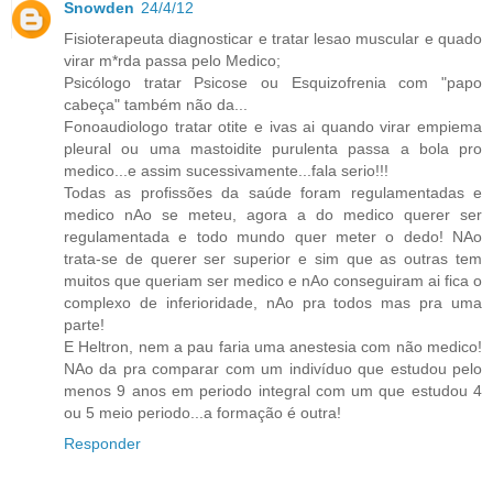
Snowden
24/4/12
Fisioterapeuta diagnosticar e tratar lesao muscular e quado
virar m*rda passa pelo Medico;
Psicólogo tratar Psicose ou Esquizofrenia com "papo
cabeça" também não da...
Fonoaudiologo tratar otite e ivas ai quando virar empiema
pleural ou uma mastoidite purulenta passa a bola pro
medico...e assim sucessivamente...fala serio!!!
Todas as profissões da saúde foram regulamentadas e
medico nAo se meteu, agora a do medico querer ser
regulamentada e todo mundo quer meter o dedo! NAo
trata-se de querer ser superior e sim que as outras tem
muitos que queriam ser medico e nAo conseguiram ai fica o
complexo de inferioridade, nAo pra todos mas pra uma
parte!
E Heltron, nem a pau faria uma anestesia com não medico!
NAo da pra comparar com um indivíduo que estudou pelo
menos 9 anos em periodo integral com um que estudou 4
ou 5 meio periodo...a formação é outra!
Responder