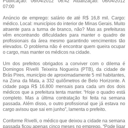
Publicação: 06/04/2012 06:42 Atualização: 06/04/2012
07:00
Anúncio de emprego: salário de até R$ 16,8 mil. Cargo:
médico. Local: municípios do interior de Minas Gerais. Muito
atraente para a turma de branco, não? Mas as prefeituras
vêm encontrando dificuldades para manter o quadro de
profissionais da área mesmo garantindo vencimentos tão
elevados. O problema não é encontrar quem queira ocupar
o cargo, mas manter os médicos na cidade.
Um dos prefeitos obrigados a conviver com o dilema é
Domingos Rivelli Teixeira Nogueira (PTB), da cidade de
Brás Pires, município de aproximadamente 5 mil habitantes,
na Zona da Mata, a 332 quilômetros de Belo Horizonte. A
cidade paga R$ 16.800 mensais para cada um dos dois
médicos que a prefeitura tenta manter. “Hoje o quadro está
completo. Mas a última contratação foi feita na semana
passada. Além disso, o outro profissional que já estava no
cargo avisou que sai em junho”, lamenta o prefeito.
Conforme Rivelli, o médico que deixou a cidade na semana
passada ficou apenas cinco meses no emprego. “Pode ligar