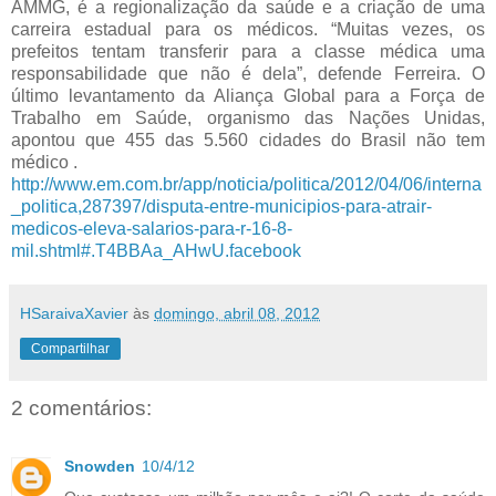
AMMG, é a regionalização da saúde e a criação de uma
carreira estadual para os médicos. “Muitas vezes, os
prefeitos tentam transferir para a classe médica uma
responsabilidade que não é dela”, defende Ferreira. O
último levantamento da Aliança Global para a Força de
Trabalho em Saúde, organismo das Nações Unidas,
apontou que 455 das 5.560 cidades do Brasil não tem
médico .
http://www.em.com.br/app/noticia/politica/2012/04/06/interna
_politica,287397/disputa-entre-municipios-para-atrair-
medicos-eleva-salarios-para-r-16-8-
mil.shtml#.T4BBAa_AHwU.facebook
HSaraivaXavier
às
domingo, abril 08, 2012
Compartilhar
2 comentários:
Snowden
10/4/12