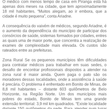
O médico com menos tempo de casa em Piranga está há
apenas dois meses na cidade, que tem aproximadamente
18 mil habitantes. “Muitos alegam, ao ir embora, que a
cidade é muito pequena”, conta Ariadne.
A consequência do vaivém de médicos, segundo Ariadne, é
o aumento da dependência do município de participar dos
consórcios de saúde, sistemas formados por cidades, entres
as quais uma de maior porte, que concentra a realização de
exames de complexidade mais elevada. Os custos são
rateados entre as prefeituras.
Zona Rural Se os pequenos municípios têm dificuldades
para contratar médicos para trabalhar em suas sedes, o
desafio de encontrar profissionais dispostos a atender na
zona rural é maior ainda. Quem paga o pato são os
moradores dessas localidades, onde a assistência à saúde
é precária. O problema é enfrentado em Bonito de Minas, de
8,8 mil habitantes – distante 603 quilômetros de Belo
Horizonte, na Região Norte. Um dos municípios mais
pobres do estado, Bonito de Minas tem uma grande
extensão territorial: 3,9 mil km quadrados. “Existe localidade
distante 150 quilômetros da sede. Para atender num lugar