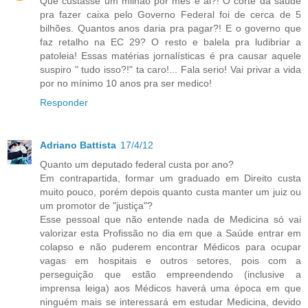
Que custasse um milhão por mês e ai?! O corte da saúde
pra fazer caixa pelo Governo Federal foi de cerca de 5
bilhões. Quantos anos daria pra pagar?! E o governo que
faz retalho na EC 29? O resto e balela pra ludibriar a
patoleia! Essas matérias jornalísticas é pra causar aquele
suspiro " tudo isso?!" ta caro!... Fala serio! Vai privar a vida
por no mínimo 10 anos pra ser medico!
Responder
Adriano Battista
17/4/12
Quanto um deputado federal custa por ano?
Em contrapartida, formar um graduado em Direito custa
muito pouco, porém depois quanto custa manter um juiz ou
um promotor de "justiça"?
Esse pessoal que não entende nada de Medicina só vai
valorizar esta Profissão no dia em que a Saúde entrar em
colapso e não puderem encontrar Médicos para ocupar
vagas em hospitais e outros setores, pois com a
perseguição que estão empreendendo (inclusive a
imprensa leiga) aos Médicos haverá uma época em que
ninguém mais se interessará em estudar Medicina, devido