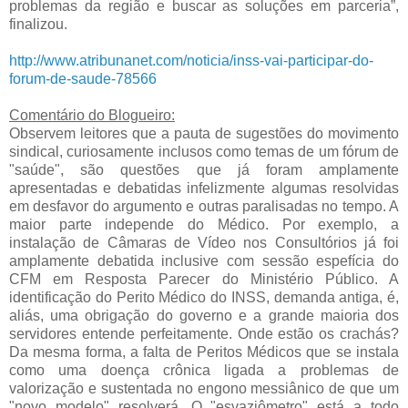
problemas da região e buscar as soluções em parceria”,
finalizou.
http://www.atribunanet.com/noticia/inss-vai-participar-do-
forum-de-saude-78566
Comentário do Blogueiro:
Observem leitores que a pauta de sugestões do movimento
sindical, curiosamente inclusos como temas de um fórum de
"saúde", são questões que já foram amplamente
apresentadas e debatidas infelizmente algumas resolvidas
em desfavor do argumento e outras paralisadas no tempo. A
maior parte independe do Médico. Por exemplo, a
instalação de Câmaras de Vídeo nos Consultórios já foi
amplamente debatida inclusive com sessão espefícia do
CFM em Resposta Parecer do Ministério Público. A
identificação do Perito Médico do INSS, demanda antiga, é,
aliás, uma obrigação do governo e a grande maioria dos
servidores entende perfeitamente. Onde estão os crachás?
Da mesma forma, a falta de Peritos Médicos que se instala
como uma doença crônica ligada a problemas de
valorização e sustentada no engono messiânico de que um
"novo modelo" resolverá. O "esvaziômetro" está a todo