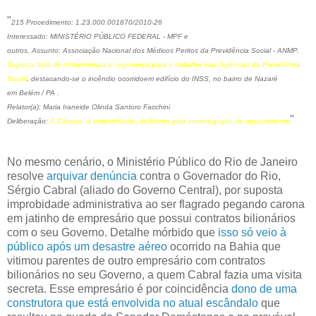
"
215 Procedimento: 1.23.000.001870/2010-26
Interessado: MINISTÉRIO PÚBLICO FEDERAL - MPF e
outros. Assunto: Associação Nacional dos Médicos Peritos da Previdência Social - ANMP.
Suposta falta de infraestrutura e segurança para o trabalho mas Agências da Previdência
Social
, destacando-se o
incêndio ocorridoem edifício do INSS, no bairro de Nazaré
em Belém / PA .
Relator(a): Maria Iraneide Olinda Santoro Facchini
"
Deliberação:
A Câmara, à unanimidade, deliberou pela homologação do arquivamento
No mesmo cenário, o Ministério Público do Rio de Janeiro
resolve
arquivar denúncia
contra o Governador do Rio,
Sérgio Cabral (aliado do Governo Central), por suposta
improbidade administrativa ao ser flagrado pegando carona
em jatinho de empresário que possui contratos bilionários
com o seu Governo. Detalhe mórbido que
isso só veio à
público após um desastre aéreo
ocorrido na Bahia que
vitimou parentes de outro empresário com contratos
bilionários no seu Governo, a quem Cabral fazia uma visita
secreta. Esse empresário é por coincidência
dono de uma
construtora que está envolvida no atual escândalo
que