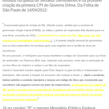
resultou na queda do Senador Demóstenes e na provável
criação da primeira CPI do Governo Dilma.
Da Folha de
São Paulo de 14/04/2012:
"
O procurador-geral de Justiça do Rio, Cláudio Lopes, admitiu que a conduta do
governador Sérgio Cabral (PMDB), ao utilizar o jatinho do empresário Eike Batista para ir a
uma festa, em junho de 2011,
é questionável no campo da ética.
Mas, para ele, não
resultou em improbidade administrativa
.
(...)
A estreita relação pessoal do governador
com os dois empresários foi revelada após uma tragédia com a família do dono da
construtora.
No ano passado, o helicóptero que levava familiares e amigos de Cavendish para sua festa
de aniversário, em Trancoso (BA), caiu, matando sete pessoas, entre elas a namorada de
um dos filhos de Cabral e a mulher e um filho do empreiteiro.
Cabral e Cavendish haviam viajado para Porto Seguro no jato de Eike e embarcariam no
helicóptero. Mas devido à lotação da aeronave não subiram a bordo. (...)
Após o acidente,
Cabral admitiu a conduta imprópria e lançou um código de ética que recomenda que
servidores não peguem carona em jatos de empresários.
O estatuto dos servidores do
Rio, porém, já trazia essa recomendação. Estabelece que é proibido "exigir, solicitar
ou receber vantagens de qualquer espécie em razão do cargo ou função, ou aceitar
"
promessas de tais vantagens
Já no cenário "B" o mesmo Ministério Público Federal,