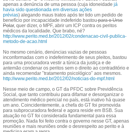
apenas
a denúncia de uma pessoa (cuja idoneidade
já
havia sido questionada em diversas ações
prévias
)
alegando maus tratos após ter tido um pedido de
benefício por incapacidade indeferido bastou
para o Urso
Polar
, quer dizer, o MPF, abrir um ICP contra os peritos
médicos da localidade. Que brabo, né?
http://www.perito.med.br/2012/02/condenacao-civil-publica-
metodo-de-acao.html
No mesmo cenário, denúncias vazias de pessoas
inconformadas com o indeferimento de seus pleitos, bastou
para uma procuradora vestir a túnica da justiça e de
antemão condenar os peritos sem o direito ao contraditório e
ainda recomendar "tratamento psicológico" aos mesmos.
http://www.perito.med.br/2012/02/noticias-do-mpf.html
Nesse meio de campo, o GT da PFDC sobre Previdência
Social, que tanto contribuiu para difamar e desorganizar o
atendimento médico pericial no país, está inativo há quase
um ano. Coincidentemente, a chefa do GT foi promovida
para subprocuradora federal e agora reside em BSB. Sua
atuação no GT foi considerada fundamental para essa
promoção. Nada foi feito contra o governo nesse GT, apenas
reuniões e mais reuniões onde o desrespeito ao perito e à
medicina eram a regra.