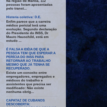
Na região de Marília, 112
pessoas foram aposentadas
pelo transt...
Histeria coletiva: D.E.
Enfim parece que a carreira
médico pericial terá uma
evolução. Segundo declaração
do Presidente do INSS, Dr
Mauro Hauschild, está em
estudo ...
É FALSA A IDÉIA DE QUE A
PESSOA TEM QUE ESPERAR A
PERÍCIA DO INSS PARA
RETORNAR AO TRABALHO
MESMO QUE JÁ TENHA SE
RECUPERADO.
Existe um conceito entre
empregadores, empregados e
médicos do trabalho e
assistentes que precisa ser
modificado: Não existe
nenhuma obrig...
CAPATAZ DE CUBANOS
DESCOBERTA: