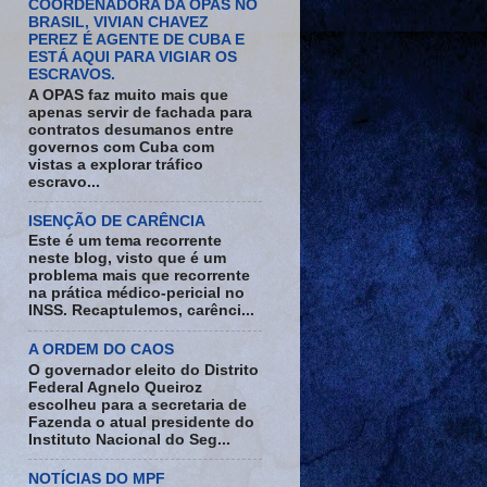
COORDENADORA DA OPAS NO
BRASIL, VIVIAN CHAVEZ
PEREZ É AGENTE DE CUBA E
ESTÁ AQUI PARA VIGIAR OS
ESCRAVOS.
A OPAS faz muito mais que
apenas servir de fachada para
contratos desumanos entre
governos com Cuba com
vistas a explorar tráfico
escravo...
ISENÇÃO DE CARÊNCIA
Este é um tema recorrente
neste blog, visto que é um
problema mais que recorrente
na prática médico-pericial no
INSS. Recaptulemos, carênci...
A ORDEM DO CAOS
O governador eleito do Distrito
Federal Agnelo Queiroz
escolheu para a secretaria de
Fazenda o atual presidente do
Instituto Nacional do Seg...
NOTÍCIAS DO MPF