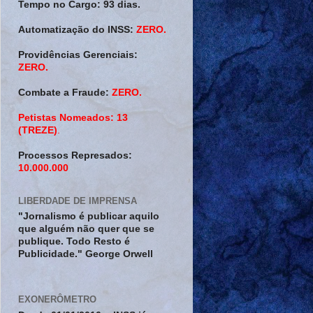
Tempo no Cargo:
93 dias.
Automatização do INSS:
ZERO.
Providências Gerenciais:
ZERO.
Combate a Fraude:
ZERO.
Petistas Nomeados:
13
(TREZE)
.
Processos Represados:
10.000.000
LIBERDADE DE IMPRENSA
"Jornalismo é publicar aquilo
que alguém não quer que se
publique. Todo Resto é
Publicidade." George Orwell
EXONERÔMETRO