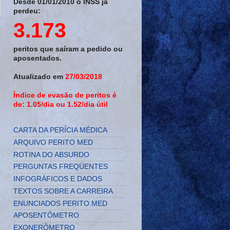
Desde 01/01/2010 o INSS já
perdeu:
3.173
peritos que saíram a pedido ou
aposentados.
Atualizado em
27/03/2018
Índice de evasão de peritos é
de: 1.05/dia ou 1.52/dia útil
CARTA DA PERÍCIA MÉDICA
ARQUIVO PERITO MED
ROTINA DO ABSURDO
PERGUNTAS FREQÜENTES
INFOGRÁFICOS E DADOS
TEXTOS SOBRE A CARREIRA
ENUNCIADOS PERITO.MED
APOSENTÔMETRO
EXONERÔMETRO