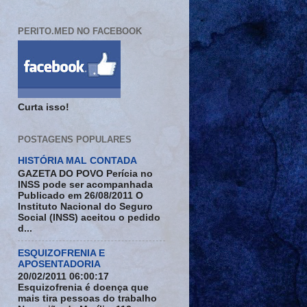
PERITO.MED NO FACEBOOK
Curta isso!
POSTAGENS POPULARES
HISTÓRIA MAL CONTADA
GAZETA DO POVO Perícia no
INSS pode ser acompanhada
Publicado em 26/08/2011 O
Instituto Nacional do Seguro
Social (INSS) aceitou o pedido
d...
ESQUIZOFRENIA E
APOSENTADORIA
20/02/2011 06:00:17
Esquizofrenia é doença que
mais tira pessoas do trabalho