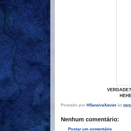
VERDADE?!
HEHE
Postado por
HSaraivaXavier
às
terç
Nenhum comentário:
Postar um comentário