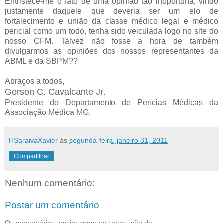
Entristece-me o fato de uma opinião tão inoportuna, vindo
justamente daquele que deveria ser um elo de
fortalecimento e união da classe médico legal e médico
pericial como um todo, tenha sido veiculada logo no site do
nosso CFM. Talvez não fosse a hora de também
divulgarmos as opiniões dos nossos representantes da
ABML e da SBPM??
Abraços a todos,
Gerson C. Cavalcante Jr
.
Presidente do Departamento de Perícias Médicas da
Associação Médica MG.
HSaraivaXavier
às
segunda-feira, janeiro 31, 2011
Compartilhar
Nenhum comentário:
Postar um comentário
Os comentários, assim como os textos, são de