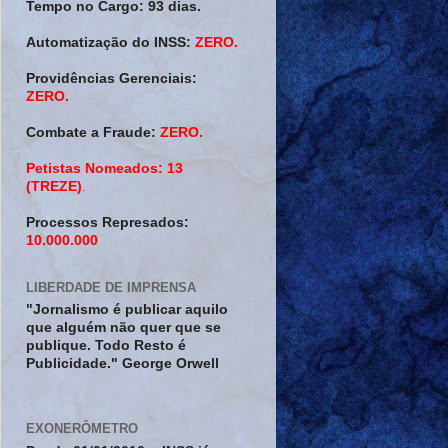
Tempo no Cargo:
93 dias.
Automatização do INSS:
ZERO.
Providências Gerenciais:
ZERO.
Combate a Fraude:
ZERO.
Petistas Nomeados:
13
(TREZE)
.
Processos Represados:
10.000.000
LIBERDADE DE IMPRENSA
"Jornalismo é publicar aquilo
que alguém não quer que se
publique. Todo Resto é
Publicidade." George Orwell
EXONERÔMETRO