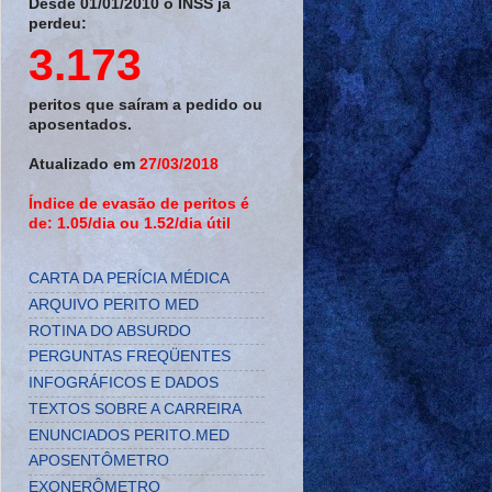
Desde 01/01/2010 o INSS já
perdeu:
3.173
peritos que saíram a pedido ou
aposentados.
Atualizado em
27/03/2018
Índice de evasão de peritos é
de: 1.05/dia ou 1.52/dia útil
CARTA DA PERÍCIA MÉDICA
ARQUIVO PERITO MED
ROTINA DO ABSURDO
PERGUNTAS FREQÜENTES
INFOGRÁFICOS E DADOS
TEXTOS SOBRE A CARREIRA
ENUNCIADOS PERITO.MED
APOSENTÔMETRO
EXONERÔMETRO