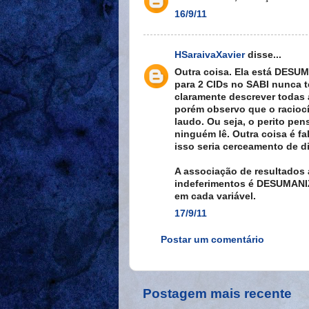
16/9/11
HSaraivaXavier
disse...
Outra coisa. Ela está DESU
para 2 CIDs no SABI nunca t
claramente descrever todas 
porém observo que o raciocí
laudo. Ou seja, o perito pen
ninguém lê. Outra coisa é fa
isso seria cerceamento de di
A associação de resultado
indeferimentos é DESUMANI
em cada variável.
17/9/11
Postar um comentário
Postagem mais recente