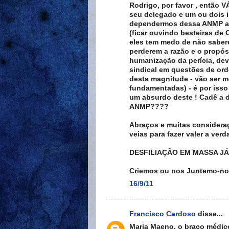
Rodrigo, por favor , então V
seu delegado e um ou dois i
dependermos dessa ANMP atu
(ficar ouvindo besteiras de
eles tem medo de não sabere
perderem a razão e o propósi
humanização da perícia, deve
sindical em questões de ord
desta magnitude - vão ser m
fundamentadas) - é por isso
um absurdo deste ! Cadê a 
ANMP????
Abraços e muitas considera
veias para fazer valer a verd
DESFILIAÇÃO EM MASSA JÁ 
Criemos ou nos Juntemo-nos
16/9/11
Francisco Cardoso
disse...
Maria Maeno, o braço médico