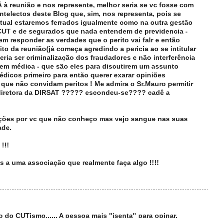
Á à reunião e nos represente, melhor seria se vc fosse com
ntelectos deste Blog que, sim, nos representa, pois se
al estaremos ferrados igualmente como na outra gestão
 CUT e de segurados que nada entendem de previdencia -
m responder as verdades que o perito vai falr e então
to da reunião(já começa agredindo a pericia ao se intitular
ria ser criminalização dos fraudadores e não interferência
em médica - que são eles para discutirem um assunto
édicos primeiro para então querer exarar opiniões
 que não convidam peritos ! Me admira o Sr.Mauro permitir
diretora da DIRSAT ????? escondeu-se???? cadê a
ções por vc que não conheço mas vejo sangue nas suas
ade.
!!!
 a uma associação que realmente faça algo !!!!
 do CUTismo...... A pessoa mais "isenta" para opinar.