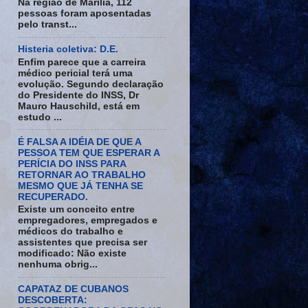
Na região de Marília, 112
pessoas foram aposentadas
pelo transt...
Histeria coletiva: D.E.
Enfim parece que a carreira
médico pericial terá uma
evolução. Segundo declaração
do Presidente do INSS, Dr
Mauro Hauschild, está em
estudo ...
É FALSA A IDÉIA DE QUE A
PESSOA TEM QUE ESPERAR A
PERÍCIA DO INSS PARA
RETORNAR AO TRABALHO
MESMO QUE JÁ TENHA SE
RECUPERADO.
Existe um conceito entre
empregadores, empregados e
médicos do trabalho e
assistentes que precisa ser
modificado: Não existe
nenhuma obrig...
CAPATAZ DE CUBANOS
DESCOBERTA: