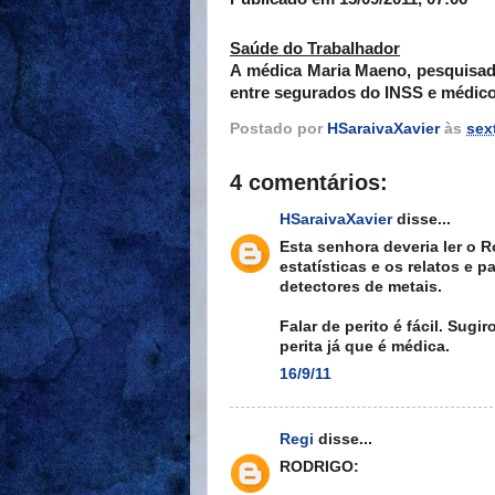
Saúde do Trabalhador
A médica Maria Maeno, pesquisado
entre segurados do INSS e médico
Postado por
HSaraivaXavier
às
sex
4 comentários:
HSaraivaXavier
disse...
Esta senhora deveria ler o 
estatísticas e os relatos e
detectores de metais.
Falar de perito é fácil. Su
perita já que é médica.
16/9/11
Regi
disse...
RODRIGO: