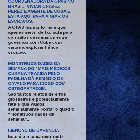
COORDENADORA DA OPAS NO
BRASIL, VIVIAN CHAVEZ
PEREZ É AGENTE DE CUBA E
ESTÁ AQUI PARA VIGIAR OS
ESCRAVOS.
A OPAS faz muito mais que
apenas servir de fachada para
contratos desumanos entre
governos com Cuba com
vistas a explorar tráfico
escravo...
MONSTRUOSIDADES DA
SEMANA DO "MAIS MÉDICOS" -
CUBANA TRAZIDA PELO
PADILHA DÁ REMÉDIO DE
CAVALO PARA IDOSO COM
OSTEOARTROSE.
São tantos relatos de erros
grosseiros e potencialmente
fatais que vamos
semanalmente postar o quadro
"monstruosidades da
semana"...
ISENÇÃO DE CARÊNCIA
Este é um tema recorrente