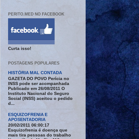
PERITO.MED NO FACEBOOK
Curta isso!
POSTAGENS POPULARES
HISTÓRIA MAL CONTADA
GAZETA DO POVO Perícia no
INSS pode ser acompanhada
Publicado em 26/08/2011 O
Instituto Nacional do Seguro
Social (INSS) aceitou o pedido
d...
ESQUIZOFRENIA E
APOSENTADORIA
20/02/2011 06:00:17
Esquizofrenia é doença que
mais tira pessoas do trabalho