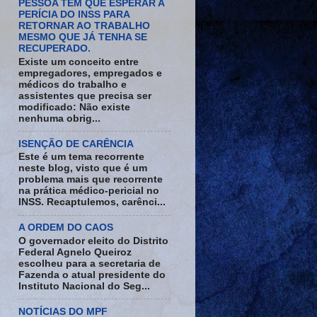
PESSOA TEM QUE ESPERAR A
PERÍCIA DO INSS PARA
RETORNAR AO TRABALHO
MESMO QUE JÁ TENHA SE
RECUPERADO.
Existe um conceito entre
empregadores, empregados e
médicos do trabalho e
assistentes que precisa ser
modificado: Não existe
nenhuma obrig...
ISENÇÃO DE CARÊNCIA
Este é um tema recorrente
neste blog, visto que é um
problema mais que recorrente
na prática médico-pericial no
INSS. Recaptulemos, carênci...
A ORDEM DO CAOS
O governador eleito do Distrito
Federal Agnelo Queiroz
escolheu para a secretaria de
Fazenda o atual presidente do
Instituto Nacional do Seg...
NOTÍCIAS DO MPF