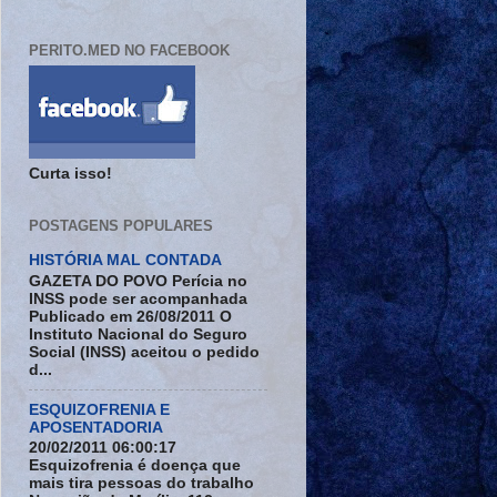
PERITO.MED NO FACEBOOK
Curta isso!
POSTAGENS POPULARES
HISTÓRIA MAL CONTADA
GAZETA DO POVO Perícia no
INSS pode ser acompanhada
Publicado em 26/08/2011 O
Instituto Nacional do Seguro
Social (INSS) aceitou o pedido
d...
ESQUIZOFRENIA E
APOSENTADORIA
20/02/2011 06:00:17
Esquizofrenia é doença que
mais tira pessoas do trabalho