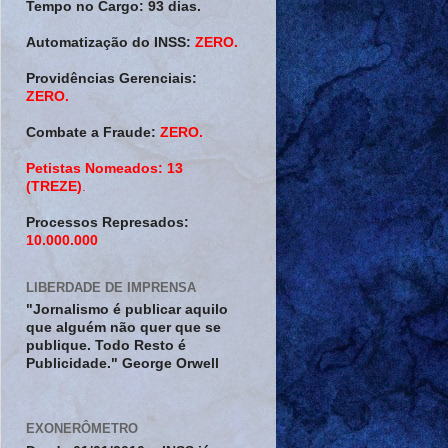
Tempo no Cargo:
93 dias.
Automatização do INSS:
ZERO.
Providências Gerenciais:
ZERO.
Combate a Fraude:
ZERO.
Petistas Nomeados:
13
(TREZE)
.
Processos Represados:
10.000.000
LIBERDADE DE IMPRENSA
"Jornalismo é publicar aquilo
que alguém não quer que se
publique. Todo Resto é
Publicidade." George Orwell
EXONERÔMETRO