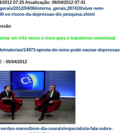
/2012 07:25 Atualização: 06/04/2012 07:41
gerais/2012/04/06/interna_gerais,287410/viver-sem-
-os-riscos-da-depressao-diz-pesquisa.shtml
essão
entar em três vezes o risco para o transtorno emocional
de/materias/14973-apneia-do-sono-pode-causar-depressao
 - 05/04/2012
-verdes-mares/bom-dia-ceara/v/especialista-fala-sobre-