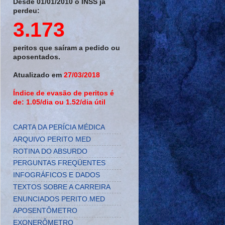
Desde 01/01/2010 o INSS já
perdeu:
3.173
peritos que saíram a pedido ou
aposentados.
Atualizado em
27/03/2018
Índice de evasão de peritos é
de: 1.05/dia ou 1.52/dia útil
CARTA DA PERÍCIA MÉDICA
ARQUIVO PERITO MED
ROTINA DO ABSURDO
PERGUNTAS FREQÜENTES
INFOGRÁFICOS E DADOS
TEXTOS SOBRE A CARREIRA
ENUNCIADOS PERITO.MED
APOSENTÔMETRO
EXONERÔMETRO