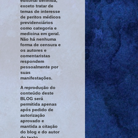
editorial definida,
exceto tratar de
temas de interesse
de peritos médicos
previdenciários
como categoria e
medicina em geral.
Não há nenhuma
forma de censura e
os autores e
comentaristas
respondem
pessoalmente por
suas
manifestações.
A reprodução do
conteúdo deste
BLOG será
permitida apenas
após pedido de
autorização
aprovado e
mantida a citação
do blog e do autor
do texto.