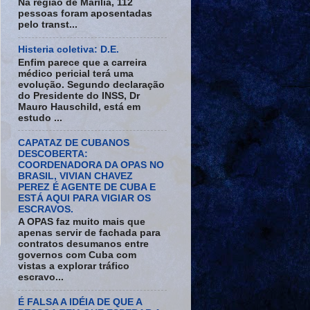
Na região de Marília, 112
pessoas foram aposentadas
pelo transt...
Histeria coletiva: D.E.
Enfim parece que a carreira
médico pericial terá uma
evolução. Segundo declaração
do Presidente do INSS, Dr
Mauro Hauschild, está em
estudo ...
CAPATAZ DE CUBANOS
DESCOBERTA:
COORDENADORA DA OPAS NO
BRASIL, VIVIAN CHAVEZ
PEREZ É AGENTE DE CUBA E
ESTÁ AQUI PARA VIGIAR OS
ESCRAVOS.
A OPAS faz muito mais que
apenas servir de fachada para
contratos desumanos entre
governos com Cuba com
vistas a explorar tráfico
escravo...
É FALSA A IDÉIA DE QUE A