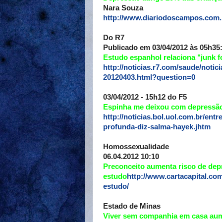
Nara Souza
http://www.diariodoscampos.com.b
Do R7
Publicado em 03/04/2012 às 05h35
Estudo espanhol relaciona "junk 
http://noticias.r7.com/saude/not
20120403.html?question=0
03/04/2012 - 15h12 do F5
Espinha me deixou com depressão
http://noticias.bol.uol.com.br/en
profunda-diz-salma-hayek.jhtm
Homossexualidade
06.04.2012 10:10
Preconceito aumenta risco de dep
estudo
http://www.cartacapital.co
estudo/
Estado de Minas
Viver sem companhia em casa aum