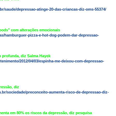
r/saude/depressao-atinge-20-das-criancas-diz-oms-55374/
:
foods" com alterações emocionais
icias/hamburguer-pizza-e-hot-dog-podem-dar-depressao-
 profunda, diz Salma Hayek
tretenimento/2012/04/03/espinha-me-deixou-com-depressao-
ressão, diz
m.br/sociedade/preconceito-aumenta-risco-de-depressao-diz-
enta em 80% os riscos da depressão, diz pesquisa