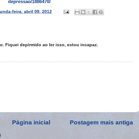
depressao/1886470/
unda-feira, abril 09, 2012
. Fiquei depirmido ao ler isso, estou incapaz.
Página inicial
Postagem mais antiga
)