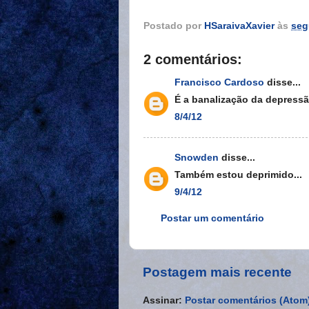
Postado por
HSaraivaXavier
às
seg
2 comentários:
Francisco Cardoso
disse...
É a banalização da depressão
8/4/12
Snowden
disse...
Também estou deprimido...
9/4/12
Postar um comentário
Postagem mais recente
Assinar:
Postar comentários (Atom