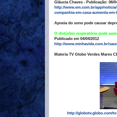
Gláucia Chaves - Publicação: 06/04
http://www.em.com.br/app/noticia/
companhia-em-casa-aumenta-em-80
Apneia do sono pode causar depr
O distúrbio respiratório pode aum
Publicado em 04/04/2012
http://www.minhavida.com.br/sau
Materia TV Globo Verdes Mares CE
http://globotv.globo.com/tv