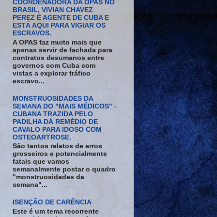
COORDENADORA DA OPAS NO
BRASIL, VIVIAN CHAVEZ
PEREZ É AGENTE DE CUBA E
ESTÁ AQUI PARA VIGIAR OS
ESCRAVOS.
A OPAS faz muito mais que
apenas servir de fachada para
contratos desumanos entre
governos com Cuba com
vistas a explorar tráfico
escravo...
MONSTRUOSIDADES DA
SEMANA DO "MAIS MÉDICOS" -
CUBANA TRAZIDA PELO
PADILHA DÁ REMÉDIO DE
CAVALO PARA IDOSO COM
OSTEOARTROSE.
São tantos relatos de erros
grosseiros e potencialmente
fatais que vamos
semanalmente postar o quadro
"monstruosidades da
semana"...
ISENÇÃO DE CARÊNCIA
Este é um tema recorrente