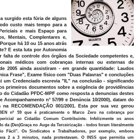
a surgido esta fúria de alguns
todo custo mais tempo para a
ericiais e mais Espaço para
s, Mentais, Complentares e,
Porque há 10 ou 15 anos atrás
te? E esta luta por Autonomia
 falta de controle dos órgãos da Sociedade competentes e,
ionais médicos com cobranças internas ou externas de
s de 2005 ainda assistiram - em grande quantidade: Laudos
nica Frase", Exame físico com "Duas Palavras" e concluções
i um Credenciado escrevia "IL" na conclusão - significando
 os primeiros documentos sobre a exigência de providências
ito do Cidadão PFDC-MPF como resposta a denuncias destes
de Acompanhamento n° 57/99 e Denúncia 10/2000), datam do
dos na RECOMENDAÇÃO 001/2001. Esta por sua vez gerou
EN nº 59 que é praticamente o Marco Zero na cobrança por
ericial ao Cidadão Comum Contribuinte. Infelizmente os anos
o da (Des)Graça no Auge da Terceirização - todos foram literalmente
io Fácil". Os Sindicatos e Trabalhadores, por exemplo, embora
va 2 a 3 minutos, nada protestavam. O INSS que permitia um