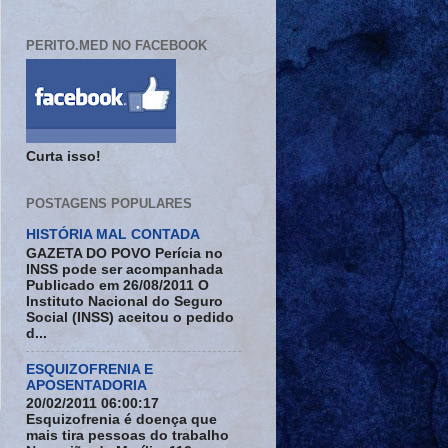
PERITO.MED NO FACEBOOK
Curta isso!
POSTAGENS POPULARES
HISTÓRIA MAL CONTADA
GAZETA DO POVO Perícia no
INSS pode ser acompanhada
Publicado em 26/08/2011 O
Instituto Nacional do Seguro
Social (INSS) aceitou o pedido
d...
ESQUIZOFRENIA E
APOSENTADORIA
20/02/2011 06:00:17
Esquizofrenia é doença que
mais tira pessoas do trabalho