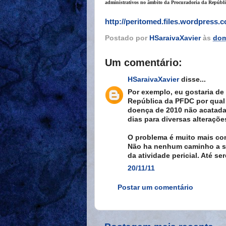
administrativos no âmbito da Procuradoria da Repúbli
http://peritomed.files.wordpress.
Postado por
HSaraivaXavier
às
dom
Um comentário:
HSaraivaXavier
disse...
Por exemplo, eu gostaria de
República da PFDC por qual 
doença de 2010 não acatadas
dias para diversas alteraçõ
O problema é muito mais comp
Não ha nenhum caminho a se
da atividade pericial. Até s
20/11/11
Postar um comentário