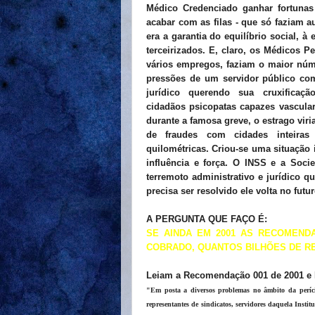
Médico Credenciado ganhar fortunas
acabar com as filas - que só faziam 
era a garantia do equilíbrio social, à
terceirizados. E, claro, os Médicos P
vários empregos, faziam o maior núme
pressões de um servidor público com
jurídico querendo sua cruxificaç
cidadãos psicopatas capazes vascular
durante a famosa greve, o estrago vir
de fraudes com cidades inteiras r
quilométricas. Criou-se uma situação 
influência e força. O INSS e a Soc
terremoto administrativo e jurídico
precisa ser resolvido ele volta no fut
A PERGUNTA QUE FAÇO É:
SE AINDA EM 2001 AS RECOMEND
COBRADO, QUANTOS BILHÕES DE R
Leiam a Recomendação 001 de 2001 e
"Em posta a diversos problemas no âmbito da perícia
representantes de sindicatos, servidores daquela Inst