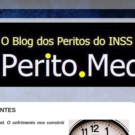
NTES
el. O sofrimento nos constrói