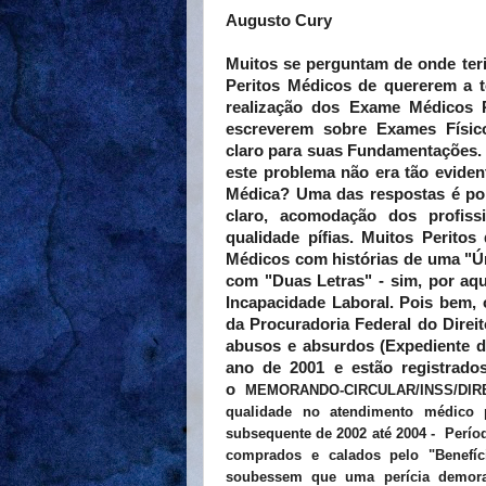
Augusto Cury
Muitos se perguntam de onde teri
Peritos Médicos de quererem a 
realização dos Exame Médicos P
escreverem sobre Exames Físico
claro para suas Fundamentações. 
este problema não era tão eviden
Médica? Uma das respostas é por
claro, acomodação dos profiss
qualidade pífias. Muitos Perito
Médicos com histórias de uma "Ú
com "Duas Letras" - sim, por aqu
Incapacidade Laboral. Pois bem,
da Procuradoria Federal do Dire
abusos e absurdos (Expediente 
ano de 2001 e estão registra
o
MEMORANDO-CIRCULAR/INSS/DIRB
qualidade no atendimento médico p
subsequente de 2002 até 2004 - Períod
comprados e calados pelo "Benefíc
soubessem que uma perícia demora