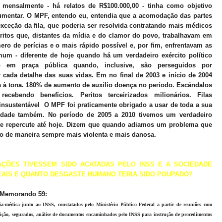
 mensalmente - há relatos de R$100.000,00 - tinha como objetivo
aumentar. O MPF, entendo eu, entendia que a acomodação das partes
 exceção da fila, que poderia ser resolvida contratando mais médicos
eritos que, distantes da mídia e do clamor do povo, trabalhavam em
ro de perícias e o mais rápido possível e, por fim, enfrentavam as
um - diferente de hoje quando há um verdadeiro exército político
ão em praça pública quando, inclusive, são perseguidos por
 cada detalhe das suas vidas. Em no final de 2003 e início de 2004
ia à tona. 180% de aumento de auxílio doença no período. Escândalos
ecebendo benefícios. Peritos terceirizados milionários. Filas
insustentável O MPF foi praticamente obrigado a usar de toda a sua
iedade também. No período de 2005 a 2010 tivemos um verdadeiro
 que repercute até hoje. Dizem que quando adiamos um problema que
uro de maneira sempre mais violenta e mais danosa.
AÇÕES TIVESSEM SIDO ACATADAS PELO INSS E A SOCIEDADE
EAIS E QUANTO DESGASTE HUMANO TERIA SIDO POUPADO?
 Memorando 59:
-médica junto ao INSS, constatados pelo Ministério Público Federal a partir de reuniões com
ituição, segurados, análise de documentos encaminhados pelo INSS para instrução de procedimentos