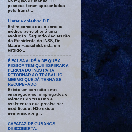
Na região de Marília, 112
pessoas foram aposentadas
pelo transt...
Histeria coletiva: D.E.
Enfim parece que a carreira
médico pericial terá uma
evolução. Segundo declaração
do Presidente do INSS, Dr
Mauro Hauschild, está em
estudo ...
É FALSA A IDÉIA DE QUE A
PESSOA TEM QUE ESPERAR A
PERÍCIA DO INSS PARA
RETORNAR AO TRABALHO
MESMO QUE JÁ TENHA SE
RECUPERADO.
Existe um conceito entre
empregadores, empregados e
médicos do trabalho e
assistentes que precisa ser
modificado: Não existe
nenhuma obrig...
CAPATAZ DE CUBANOS
DESCOBERTA: