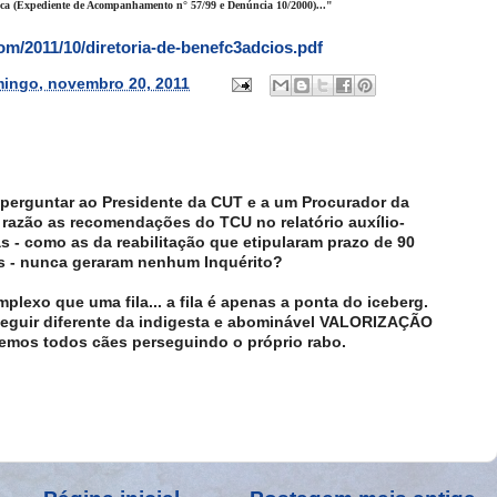
ca (Expediente de Acompanhamento n° 57/99 e Denúncia 10/2000)..."
com/2011/10/diretoria-de-benefc3adcios.pdf
ingo, novembro 20, 2011
 perguntar ao Presidente da CUT e a um Procurador da
razão as recomendações do TCU no relatório auxílio-
 - como as da reabilitação que etipularam prazo de 90
es - nunca geraram nenhum Inquérito?
lexo que uma fila... a fila é apenas a ponta do iceberg.
guir diferente da indigesta e abominável VALORIZAÇÃO
eremos todos cães perseguindo o próprio rabo.