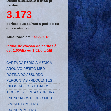
Desde 01/01/2010 o INSS já
perdeu:
3.173
peritos que saíram a pedido ou
aposentados.
Atualizado em
27/03/2018
Índice de evasão de peritos é
de: 1.05/dia ou 1.52/dia útil
CARTA DA PERÍCIA MÉDICA
ARQUIVO PERITO MED
ROTINA DO ABSURDO
PERGUNTAS FREQÜENTES
INFOGRÁFICOS E DADOS
TEXTOS SOBRE A CARREIRA
ENUNCIADOS PERITO.MED
APOSENTÔMETRO
EXONERÔMETRO