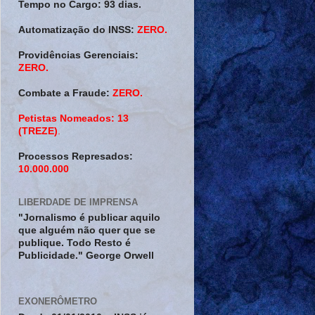
Tempo no Cargo:
93 dias.
Automatização do INSS:
ZERO.
Providências Gerenciais:
ZERO.
Combate a Fraude:
ZERO.
Petistas Nomeados:
13
(TREZE)
.
Processos Represados:
10.000.000
LIBERDADE DE IMPRENSA
"Jornalismo é publicar aquilo
que alguém não quer que se
publique. Todo Resto é
Publicidade." George Orwell
EXONERÔMETRO