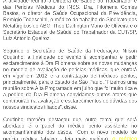
A atividade reunirá a Diretora de Saúde do Trabalhador e
das Perícias Médicas do INSS, Dra. Filomena Gomes
Bastos, o diretor de Saúde Ocupacional da Previdência,
Remigio Todeschini, o médico do trabalho do Sindicato dos
Metalúrgicos do ABC, Theo Darlington Mano de Oliveira e o
Secretário Estadual de Saúde do Trabalhador da CUT/SP,
Luiz Antonio Queiroz.
Segundo o Secretário de Saúde da Federação, Nilson
Coutinho, a finalidade do evento é acompanhar e pedir
esclarecimentos à Dra Filomena sobre as novas mudanças
no modelo de avaliação de perícias médicas, que entrará
em vigor em 2012 e a contratação de médicos peritos,
principalmente, para o Estado de São Paulo. “Fizemos uma
reunião sobre Alta Programada em julho que foi muito rica e
a pedido da Dra Filomena convidamos outros atores que
contribuirão na avaliação e esclarecimentos de dúvidas dos
nossos sindicatos filiados”, disse.
Coutinho também destacou que outro tema que será
abordado é o papel do médico perito assistente no
acompanhamento dos casos. “Com o novo modelo de
o médico
perícia médica (abaixo - leia mais matéria),