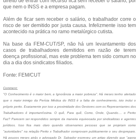
direito de entrar com recurso fica sem receber o salário, por
que nem o INSS e a empresa pagam.
Além de ficar sem receber o salário, o trabalhador corre o
risco de ser demitido por justa causa. Infelizmente isso tem
acontecido na prática no ramo metalúrgico cutista.
Na base da FEM-CUT/SP, não há um levantamento dos
casos de trabalhadores demitidos em razão de terem
doença profissional, mas este problema tem sido comum no
dia a dia dos sindicatos filiados.
Fonte: FEM/CUT
Comment:
"O Conhecimento é o maior bem, a Ignorância a maior pobreza". Há meses tenho alertado
que o maior inimigo da Perícia Médica do INSS é a falta de conhecimento, isto inclui o
próprio perito. Exatamente por isso a proximidade dos Gestores com os Representantes dos
Trabalhadores é importantíssima. O quê, Para quê, Como, Onde, Quando.... o Perito
Faz? Parecem ser respondidos sempre da maneira equivocada por sindicalistas e agentes
jurídicos. Isso fica mais claro quando observamos pessoas que se projetam como
"autoridades" na relação Perito x Trabalhador comprovam publicamente o seu despreparo.
Há poucos meses atrás o advogado Dr. Salvador escreveu um artigo dizendo que "agora