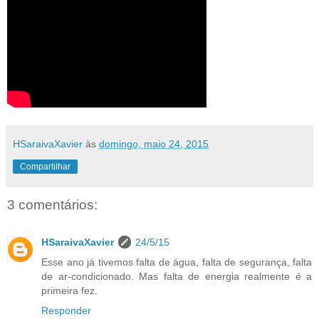
HSaraivaXavier
às
domingo, maio 24, 2015
Compartilhar
3 comentários:
HSaraivaXavier
24/5/15
Esse ano já tivemos falta de água, falta de segurança, falta
de ar-condicionado. Mas falta de energia realmente é a
primeira fez.
Responder