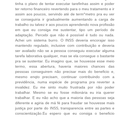
tinha o plano de tentar executar tarefinhas assim e poder
ter retorno financeiro revertendo para o meu tratamento e ir
assim aos poucos, servindo até de term^metro pra eu ver
se conseguiria ir gradualmente aumentando a carga de
trabalho ou talvez ir aos poucos aprendendo nova profissão
em que eu consiga me sustentar, tipo um período de
adaptação. Percebi que não é possível é tudo ou nada.
Achei um sistema burro. O INSS deveria encorajar isso
mantendo regulado, inclusive com contribuição e deveria
ser avaliado não se a pessoa conseguiu executar alguma
tarefa laborativa qualquer, mas se ela consegue o bastante
pra se sustentar. Eu imagino que, se houvesse esse meio
termo, essa abertura, haveria maiores chances das
pessoas conseguirem não precisar mais do beneficio e,
mesmo enqto precisam, continuar contribuindo com a
previdência, numa espécie de programa pra reverter a
invalidez. Eu me sinto muito frustrada por não poder
trabalhar. Mesmo se eu fosse milionária eu iria querer
trabalhar. E eu não acho que a maioria das pessoas seja
diferente e agiria de má fé para fraudar se houvesse mais
justiça por parte do INSS, transparencia entre as partes e
conscientização.Eu espero que eu consiga o beneficio