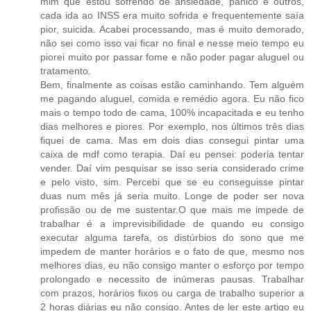
mim que estou sofrendo de ansiedade, pânico e outros,
cada ida ao INSS era muito sofrida e frequentemente saía
pior, suicida. Acabei processando, mas é muito demorado,
não sei como isso vai ficar no final e nesse meio tempo eu
piorei muito por passar fome e não poder pagar aluguel ou
tratamento.
Bem, finalmente as coisas estão caminhando. Tem alguém
me pagando aluguel, comida e remédio agora. Eu não fico
mais o tempo todo de cama, 100% incapacitada e eu tenho
dias melhores e piores. Por exemplo, nos últimos três dias
fiquei de cama. Mas em dois dias consegui pintar uma
caixa de mdf como terapia. Daí eu pensei: poderia tentar
vender. Daí vim pesquisar se isso seria considerado crime
e pelo visto, sim. Percebi que se eu conseguisse pintar
duas num mês já seria muito. Longe de poder ser nova
profissão ou de me sustentar.O que mais me impede de
trabalhar é a imprevisibilidade de quando eu consigo
executar alguma tarefa, os distúrbios do sono que me
impedem de manter horários e o fato de que, mesmo nos
melhores dias, eu não consigo manter o esforço por tempo
prolongado e necessito de inúmeras pausas. Trabalhar
com prazos, horários fixos ou carga de trabalho superior a
2 horas diárias eu não consigo. Antes de ler este artigo eu