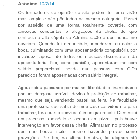
Anônimo
10/2/14
Os formadores de opinião do site podem ter uma visão
mais ampla e não pôr todos na mesma categoria. Passei
por assédio de uma forma totalmente covarde, com
ameaças constantes e alegações da chefia de que
conhecia a alta cúpula da Administração e que nunca me
ouviriam. Quando fui denunciá-lo, mandaram eu calar a
boca, culminando com uma aposentadoria compulsória por
invalidez, apesar de todos os médicos discordarem da
aposentadoria. Pior, como punição, aposentaram-me com
salário proporcional, sendo que pessoas com CIDs
parecidos foram aposentadas com salário integral.
Agora estou passando por muitas dificuldades financeiras e
por um desgaste terrível, devido à proibição de trabalhar,
mesmo que seja vendendo pastel na feira. Na faculdade
uma professora que sabia do meu caso convidou-me para
trabalhar, fora outros convites ótimos que recebi. Denunciei
em processo o assédio e "acabou em pizza", pois houve
intervenção em favor dessa chefia. Afirmaram no processo
que não houve ilícito, mesmo havendo provas como
gravações. Por fim, na última tentativa, foi alegada até